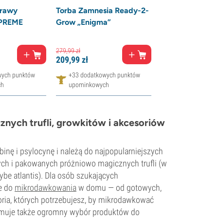
prawy
Torba Zamnesia Ready-2-
UPREME
Grow „Enigma”
279,
99
zł
209,
99
zł
wych punktów
+33 dodatkowych punktów
ch
upominkowych
nych trufli, growkitów i akcesoriów
inę i psylocynę i należą do najpopularniejszych
ych i pakowanych próżniowo magicznych trufli (w
be atlantis). Dla osób szukających
ne do
mikrodawkowania
w domu — od gotowych,
ia, których potrzebujesz, by mikrodawkować
uje także ogromny wybór produktów do