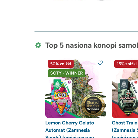
Top 5 nasiona konopi sam
50% zniżki
15% zniżki
SOTY - WINNER
Lemon Cherry Gelato
Ghost Trai
Automat (Zamnesia
(Zamnesia 
Seeds) feminizowane
feminizow