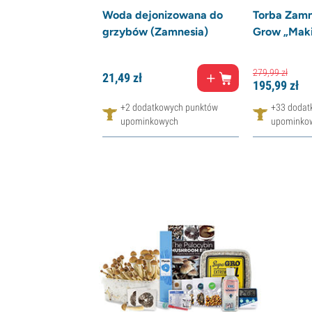
Woda dejonizowana do
Torba Zamn
grzybów (Zamnesia)
Grow „Makil
279,
99
zł
21,
49
zł
195,
99
zł
+2 dodatkowych punktów
+33 dodat
upominkowych
upominko