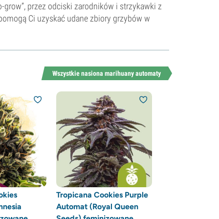
row”, przez odciski zarodników i strzykawki z
e pomogą Ci uzyskać udane zbiory grzybów w
Wszystkie nasiona marihuany automaty
okies
Tropicana Cookies Purple
mnesia
Automat (Royal Queen
izowane
Seeds) feminizowane