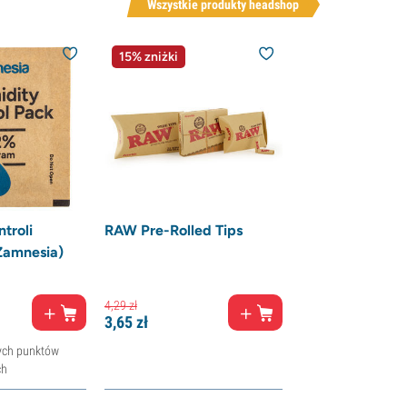
Wszystkie produkty headshop
15% zniżki
troli
RAW Pre-Rolled Tips
Zamnesia)
4,
29
zł
3,
65
zł
ych punktów
ch