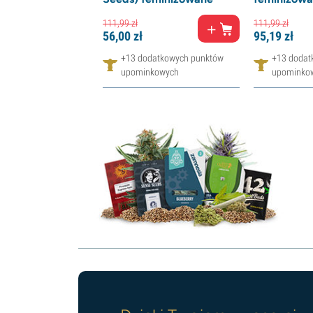
111,
99
zł
111,
99
zł
56,
00
zł
95,
19
zł
+13 dodatkowych punktów
+13 dodat
upominkowych
upominko