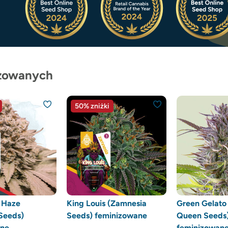
izowanych
50% zniżki
n Haze
King Louis (Zamnesia
Green Gelato
Seeds)
Seeds) feminizowane
Queen Seeds
ane
feminizowan