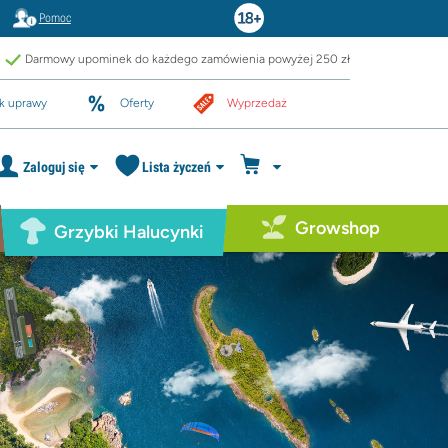
Pomoc
Darmowy upominek do każdego zamówienia powyżej 250 zł
k uprawy
Oferty
Wyprzedaż
Zaloguj się
Lista życzeń
Growshop
Grzybki Halucynki