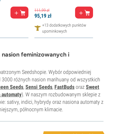
111,
99
zł
95,
19
zł
+13 dodatkowych punktów
upominkowych
 nasion feminizowanych i
patrzonym Seedshopie. Wybór odpowiedniej
d 3000 różnych nasion marihuany od wszystkich
ueen Seeds
,
Sensi Seeds
,
FastBuds
oraz
Sweet
a automaty
). W naszym rozbudowanym sklepie z
: sativy, indici, hybrydy oraz nasiona automaty z
dniejszym, północnym klimacie.