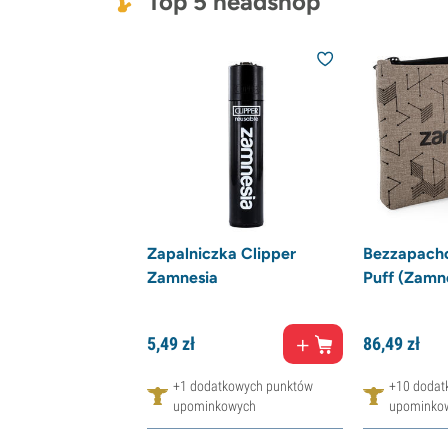
Top 5 headshop
Zapalniczka Clipper
Bezzapach
Zamnesia
Puff (Zamn
5,
49
zł
86,
49
zł
+1 dodatkowych punktów
+10 dodat
upominkowych
upominko