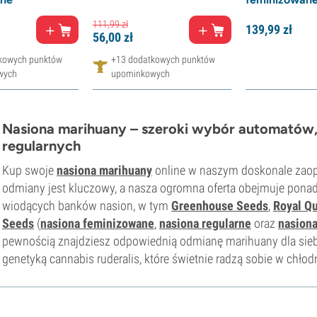
111,
99
zł
139,
99
zł
56,
00
zł
kowych punktów
+13 dodatkowych punktów
wych
upominkowych
Nasiona marihuany – szeroki wybór automatów,
regularnych
Kup swoje
nasiona marihuany
online w naszym doskonale zao
odmiany jest kluczowy, a nasza ogromna oferta obejmuje pona
wiodących banków nasion, w tym
Greenhouse Seeds
,
Royal Q
Seeds
(
nasiona feminizowane
,
nasiona regularne
oraz
nasion
pewnością znajdziesz odpowiednią odmianę marihuany dla siebie
genetyką cannabis ruderalis, które świetnie radzą sobie w chło