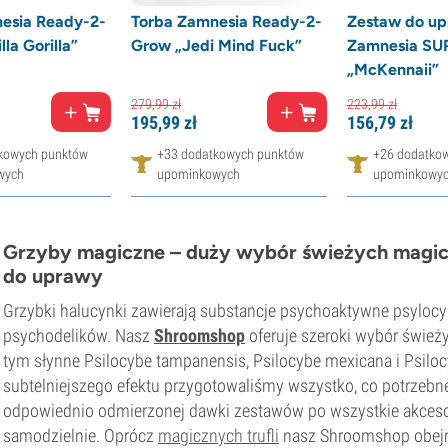
esia Ready-2-
Torba Zamnesia Ready-2-
Zestaw do u
la Gorilla”
Grow „Jedi Mind Fuck”
Zamnesia S
„McKennaii”
279,
99
zł
223,
99
zł
195,
99
zł
156,
79
zł
kowych punktów
+33 dodatkowych punktów
+26 dodatko
wych
upominkowych
upominkowy
Grzyby magiczne – duży wybór świeżych magicz
do uprawy
Grzybki halucynki zawierają substancje psychoaktywne psylocyb
psychodelików. Nasz
Shroomshop
oferuje szeroki wybór śwież
tym słynne Psilocybe tampanensis, Psilocybe mexicana i Psilocy
subtelniejszego efektu przygotowaliśmy wszystko, co potrzeb
odpowiednio odmierzonej dawki zestawów po wszystkie akcesor
samodzielnie. Oprócz
magicznych trufli
nasz Shroomshop obejm