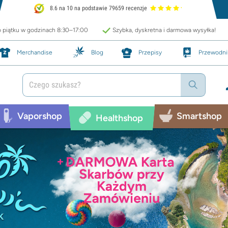
8.6 na 10 na podstawie 79659 recenzje
o piątku w godzinach 8:30–17:00
Szybka, dyskretna i darmowa wysyłka!
Merchandise
Blog
Przepisy
Przewodni
Vaporshop
Smartshop
Healthshop