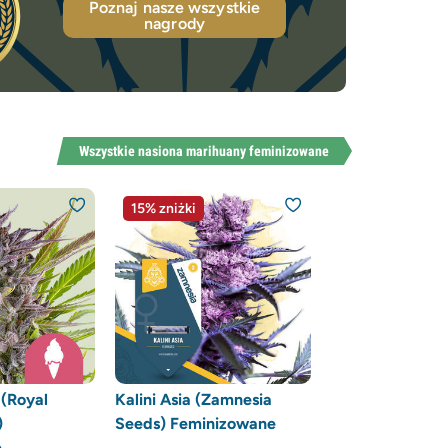
Poznaj nasze wszystkie
nagrody
Wszystkie nasiona marihuany feminizowane
15% zniżki
 (Royal
Kalini Asia (Zamnesia
)
Seeds) Feminizowane
e