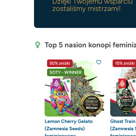
Dzięki Twojemu wsparciu
zostaliśmy mistrzami!
Top 5 nasion konopi femin
50% zniżki
15% zniżki
SOTY - WINNER
Lemon Cherry Gelato
Ghost Trai
(Zamnesia Seeds)
(Zamnesia 
feminizowane
feminizow