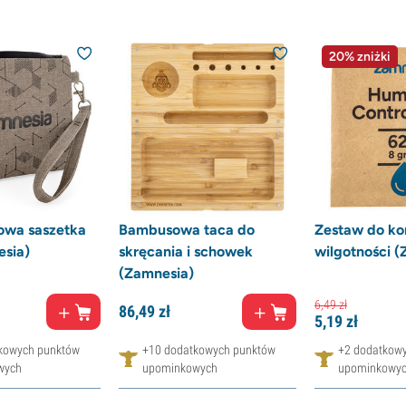
20% zniżki
owa saszetka
Bambusowa taca do
Zestaw do kon
esia)
skręcania i schowek
wilgotności (
(Zamnesia)
6,
49
zł
86,
49
zł
5,
19
zł
kowych punktów
+10 dodatkowych punktów
+2 dodatkow
wych
upominkowych
upominkowy