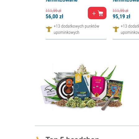
111,
99
zł
111,
99
zł
56,
00
zł
95,
19
zł
+13 dodatkowych punktów
+13 dodat
upominkowych
upominko