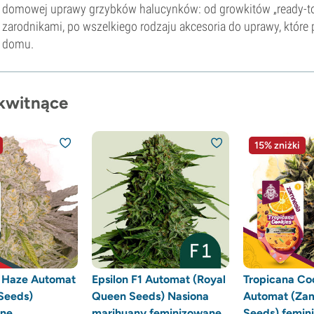
domowej uprawy grzybków halucynków: od growkitów „ready-to-g
zarodnikami, po wszelkiego rodzaju akcesoria do uprawy, któr
domu.
okwitnące
15% zniżki
n Haze Automat
Epsilon F1 Automat (Royal
Tropicana Co
Seeds)
Queen Seeds) Nasiona
Automat (Za
ane
marihuany feminizowane
Seeds) femin