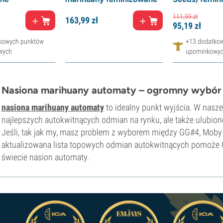
111,
99
zł
163,
99
zł
95,
19
zł
kowych punktów
+13 dodatko
wych
upominkowy
Nasiona marihuany automaty – ogromny wybór 
nasiona marihuany automaty
to idealny punkt wyjścia. W naszej
najlepszych autokwitnących odmian na rynku, ale także ulubion
Jeśli, tak jak my, masz problem z wyborem między GG#4, Moby 
aktualizowana lista topowych odmian autokwitnących pomoże 
świecie nasion automaty.