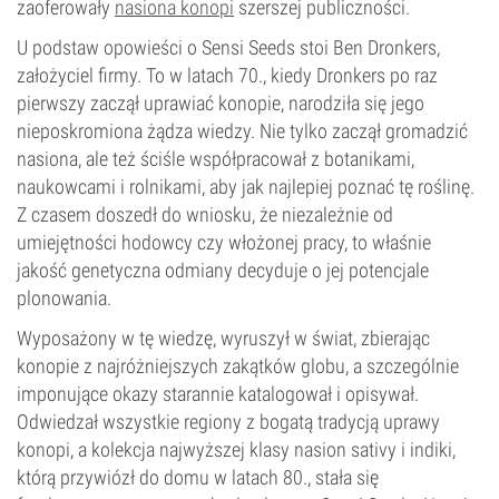
zaoferowały
nasiona konopi
szerszej publiczności.
U podstaw opowieści o Sensi Seeds stoi Ben Dronkers,
założyciel firmy. To w latach 70., kiedy Dronkers po raz
pierwszy zaczął uprawiać konopie, narodziła się jego
nieposkromiona żądza wiedzy. Nie tylko zaczął gromadzić
nasiona, ale też ściśle współpracował z botanikami,
naukowcami i rolnikami, aby jak najlepiej poznać tę roślinę.
Z czasem doszedł do wniosku, że niezależnie od
umiejętności hodowcy czy włożonej pracy, to właśnie
jakość genetyczna odmiany decyduje o jej potencjale
plonowania.
Wyposażony w tę wiedzę, wyruszył w świat, zbierając
konopie z najróżniejszych zakątków globu, a szczególnie
imponujące okazy starannie katalogował i opisywał.
Odwiedzał wszystkie regiony z bogatą tradycją uprawy
konopi, a kolekcja najwyższej klasy nasion sativy i indiki,
którą przywiózł do domu w latach 80., stała się