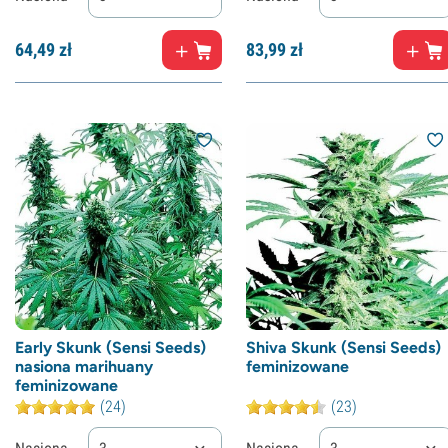
64,
49
zł
83,
99
zł
Early Skunk (Sensi Seeds)
Shiva Skunk (Sensi Seeds)
nasiona marihuany
feminizowane
feminizowane
(24)
(23)