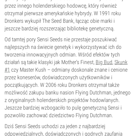
przez innego holenderskiego hodowcę, który również
otrzymał pierwsze amerykańskie hybrydy. W 1991 roku
Dronkers wykupił The Seed Bank, łącząc obie marki i
jeszcze bardziej rozszerzając bibliotekę genetyczną.
Od tamtej pory Sensi Seeds nie przestaje poszukiwać
najlepszych na świecie genetyk i wykorzystywać ich do
tworzenia innowacyjnych odmian. Wśród efektów tych
działań są takie klasyki jak Mother’s Finest,
Big Bud
,
Skunk
#1
czy Master Kush – odmiany doskonale znane i cenione
przez koneserów, doświadczonych użytkowników i
początkujących. W 2006 roku Dronkers otrzymał także
możliwość zakupu banku nasion Flying Dutchman, jednego
z oryginalnych holenderskich projektów hodowlanych.
Jeszcze bardziej wzbogaciło to pulę genetyczną Sensi i
pozwoliło zachować dziedzictwo Flying Dutchman.
Dziś Sensi Seeds uchodzi za jeden z najbardziej
odpowiedzialnych, doświadczonych i godnych zaufania