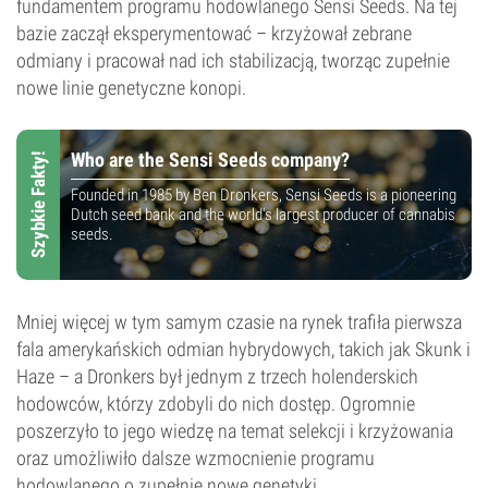
fundamentem programu hodowlanego Sensi Seeds. Na tej
bazie zaczął eksperymentować – krzyżował zebrane
odmiany i pracował nad ich stabilizacją, tworząc zupełnie
nowe linie genetyczne konopi.
Who are the Sensi Seeds company?
Szybkie Fakty!
Founded in 1985 by Ben Dronkers, Sensi Seeds is a pioneering
Dutch seed bank and the world's largest producer of cannabis
seeds.
Mniej więcej w tym samym czasie na rynek trafiła pierwsza
fala amerykańskich odmian hybrydowych, takich jak Skunk i
Haze – a Dronkers był jednym z trzech holenderskich
hodowców, którzy zdobyli do nich dostęp. Ogromnie
poszerzyło to jego wiedzę na temat selekcji i krzyżowania
oraz umożliwiło dalsze wzmocnienie programu
hodowlanego o zupełnie nowe genetyki.