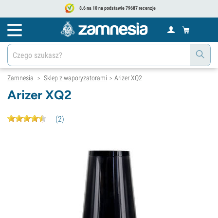
8.6 na 10 na podstawie 79687 recenzje
Zamnesia
Sklep z waporyzatorami
Arizer XQ2
>
>
Arizer XQ2
(
2
)