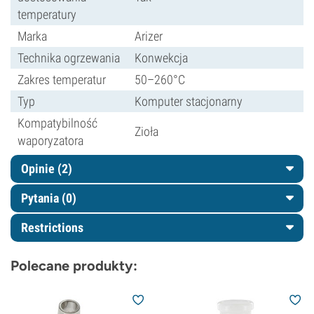
temperatury
Marka
Arizer
Technika ogrzewania
Konwekcja
Zakres temperatur
50–260°C
Typ
Komputer stacjonarny
Kompatybilność
Zioła
waporyzatora
Opinie (2)
Pytania
(0)
Restrictions
Polecane produkty: