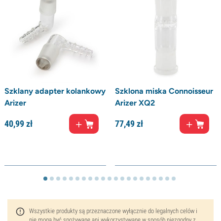
Szklany adapter kolankowy
Szklona miska Connoisseur
Arizer
Arizer XQ2
40,
99
zł
77,
49
zł
Wszystkie produkty są przeznaczone wyłącznie do legalnych celów i
nie mogą być spożywane ani wykorzystywane w sposób niezgodny z