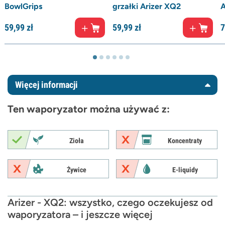
BowlGrips
grzałki Arizer XQ2
A
59,
99
zł
59,
99
zł
7
Więcej informacji
Ten waporyzator można używać z:
Zioła
Koncentraty
Żywice
E-liquidy
Arizer - XQ2: wszystko, czego oczekujesz od
waporyzatora – i jeszcze więcej