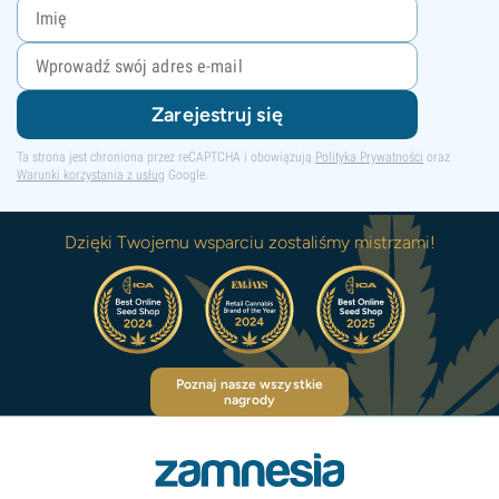
Zarejestruj się
Ta strona jest chroniona przez reCAPTCHA i obowiązują
Polityka Prywatności
oraz
Warunki korzystania z usług
Google.
Dzięki Twojemu wsparciu zostaliśmy mistrzami!
Poznaj nasze wszystkie
nagrody