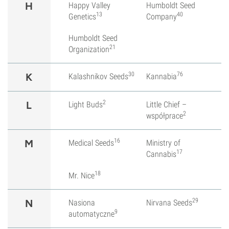
H
Happy Valley
Humboldt Seed
13
40
Genetics
Company
Humboldt Seed
21
Organization
30
76
K
Kalashnikov Seeds
Kannabia
2
L
Light Buds
Little Chief –
2
współprace
16
M
Medical Seeds
Ministry of
17
Cannabis
18
Mr. Nice
29
N
Nasiona
Nirvana Seeds
9
automatyczne