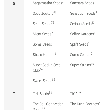
3
11
S
Sagarmatha Seeds
Samsara Seeds
48
8
Seedstockers
Sensation Seeds
72
13
Sensi Seeds
Serious Seeds
28
12
Silent Seeds
Solfire Gardens
5
25
Soma Seeds
Spliff Seeds
8
10
Strain Hunters
Sumo Seeds
16
Super Sativa Seed
Super Strains
14
Club
82
Sweet Seeds
33
9
T
T.H. Seeds
TICAL
4
The Cali Connection
The Kush Brothers
25
Seeds