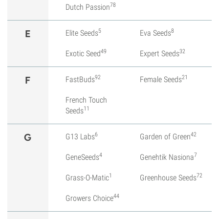
78
Dutch Passion
5
8
E
Elite Seeds
Eva Seeds
49
32
Exotic Seed
Expert Seeds
92
21
F
FastBuds
Female Seeds
French Touch
11
Seeds
6
42
G
G13 Labs
Garden of Green
4
7
GeneSeeds
Genehtik Nasiona
1
72
Grass-O-Matic
Greenhouse Seeds
44
Growers Choice