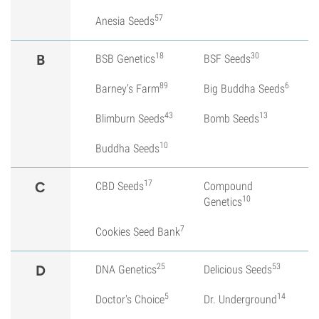
57
Anesia Seeds
18
30
B
BSB Genetics
BSF Seeds
89
6
Barney's Farm
Big Buddha Seeds
43
13
Blimburn Seeds
Bomb Seeds
10
Buddha Seeds
17
C
CBD Seeds
Compound
10
Genetics
7
Cookies Seed Bank
25
53
D
DNA Genetics
Delicious Seeds
5
14
Doctor's Choice
Dr. Underground