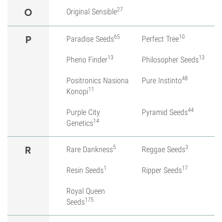
27
O
Original Sensible
65
10
P
Paradise Seeds
Perfect Tree
13
13
Pheno Finder
Philosopher Seeds
48
Positronics Nasiona
Pure Instinto
11
Konopi
44
Purple City
Pyramid Seeds
14
Genetics
5
3
R
Rare Dankness
Reggae Seeds
1
17
Resin Seeds
Ripper Seeds
Royal Queen
175
Seeds