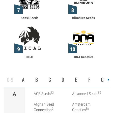
Sensi Seeds
Blimburn Seeds
TICAL
DNA Genetics
0-9
A
B
C
D
E
F
G
13
55
A
ACE Seeds
Advanced Seeds
Afghan Seed
Amsterdam
9
38
Connection
Genetics