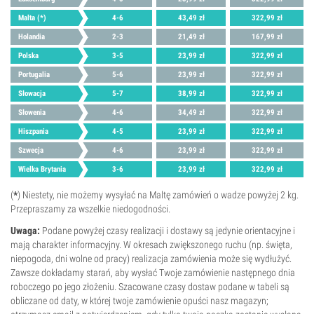
Malta (*)
4-6
43,49 zł
322,99 zł
Holandia
2-3
21,49 zł
167,99 zł
Polska
3-5
23,99 zł
322,99 zł
Portugalia
5-6
23,99 zł
322,99 zł
Słowacja
5-7
38,99 zł
322,99 zł
Słowenia
4-6
34,49 zł
322,99 zł
Hiszpania
4-5
23,99 zł
322,99 zł
Szwecja
4-6
23,99 zł
322,99 zł
Wielka Brytania
3-6
23,99 zł
322,99 zł
(
*
) Niestety, nie możemy wysyłać na Maltę zamówień o wadze powyżej 2 kg.
Przepraszamy za wszelkie niedogodności.
Uwaga:
Podane powyżej czasy realizacji i dostawy są jedynie orientacyjne i
mają charakter informacyjny. W okresach zwiększonego ruchu (np. święta,
niepogoda, dni wolne od pracy) realizacja zamówienia może się wydłużyć.
Zawsze dokładamy starań, aby wysłać Twoje zamówienie następnego dnia
roboczego po jego złożeniu. Szacowane czasy dostaw podane w tabeli są
obliczane od daty, w której twoje zamówienie opuści nasz magazyn;