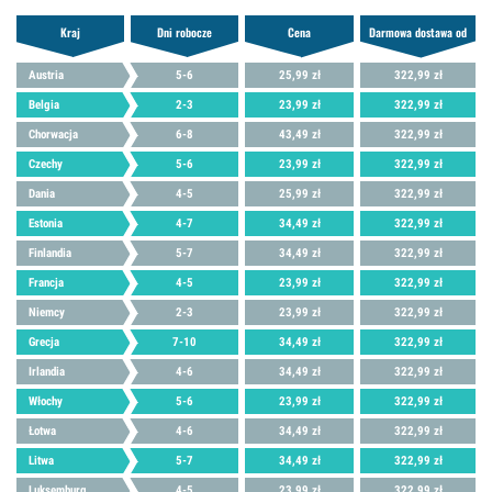
Kraj
Dni robocze
Cena
Darmowa dostawa od
Austria
5-6
25,99 zł
322,99 zł
Belgia
2-3
23,99 zł
322,99 zł
Chorwacja
6-8
43,49 zł
322,99 zł
Czechy
5-6
23,99 zł
322,99 zł
Dania
4-5
25,99 zł
322,99 zł
Estonia
4-7
34,49 zł
322,99 zł
Finlandia
5-7
34,49 zł
322,99 zł
Francja
4-5
23,99 zł
322,99 zł
Niemcy
2-3
23,99 zł
322,99 zł
Grecja
7-10
34,49 zł
322,99 zł
Irlandia
4-6
34,49 zł
322,99 zł
Włochy
5-6
23,99 zł
322,99 zł
Łotwa
4-6
34,49 zł
322,99 zł
Litwa
5-7
34,49 zł
322,99 zł
Luksemburg
4-5
23,99 zł
322,99 zł