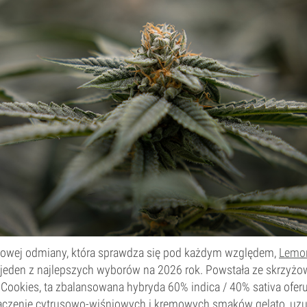
cowej odmiany, która sprawdza się pod każdym względem,
Lemon
jeden z najlepszych wyborów na 2026 rok. Powstała ze skrzyżo
ut Cookies, ta zbalansowana hybryda 60% indica / 40% sativa ofe
ączenie cytrusowo-wiśniowych i kremowych smaków gelato, uzu