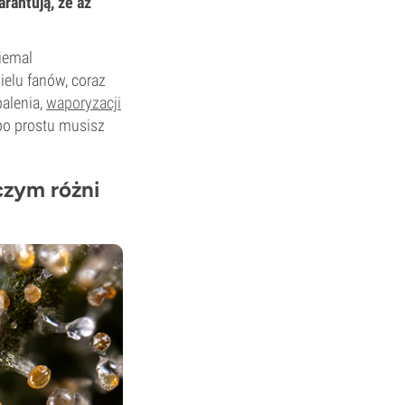
rantują, że aż
iemal
elu fanów, coraz
palenia,
waporyzacji
po prostu musisz
czym różni