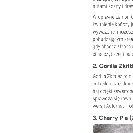
nutami sosny i dre
W uprawie Lemon C
kwitnienie kończy 
wyważone: możesz l
pobudzającym kreat
gdy chcesz złapać 
ci na szybszej i bar
2. Gorilla Zkit
Gorilla Zkittlez to
cukierki i aż ciekni
haj dzięki zawarto
sprawdza się równi
wersji
Automat
– ob
3. Cherry Pie 