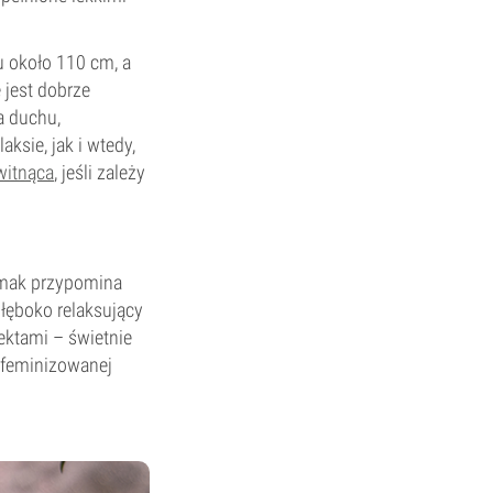
 około 110 cm, a
 jest dobrze
a duchu,
sie, jak i wtedy,
witnąca
, jeśli zależy
 smak przypomina
 głęboko relaksujący
ektami – świetnie
w feminizowanej