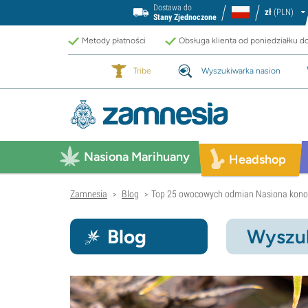
Dostawa do
zł
(PLN)
Stany Zjednoczone
Metody płatności
Obsługa klienta od poniedziałku d
Tribe
Wyszukiwarka nasion
Nasiona Marihuany
Headshop
Zamnesia
Blog
Top 25 owocowych odmian Nasiona konop
>
>
Blog
Wyszuk