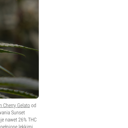
 Cherry Gelato
od
wania Sunset
ruje nawet 26% THC
pełnione lekkimi