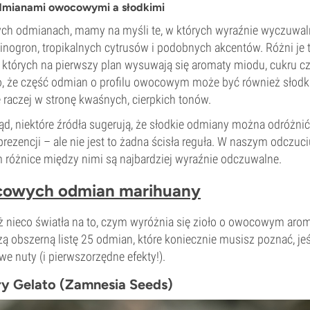
dmianami owocowymi a słodkimi
h odmianach, mamy na myśli te, w których wyraźnie wyczuwaln
nogron, tropikalnych cytrusów i podobnych akcentów. Różni je 
 których na pierwszy plan wysuwają się aromaty miodu, cukru 
o, że część odmian o profilu owocowym może być również słodk
ę raczej w stronę kwaśnych, cierpkich tonów.
ląd, niektóre źródła sugerują, że słodkie odmiany można odróż
prezencji – ale nie jest to żadna ścisła reguła. W naszym odczuci
 różnice między nimi są najbardziej wyraźnie odczuwalne.
cowych odmian marihuany
uż nieco światła na to, czym wyróżnia się zioło o owocowym arom
ą obszerną listę 25 odmian, które koniecznie musisz poznać, jeśl
e nuty (i pierwszorzędne efekty!).
ry Gelato (Zamnesia Seeds)