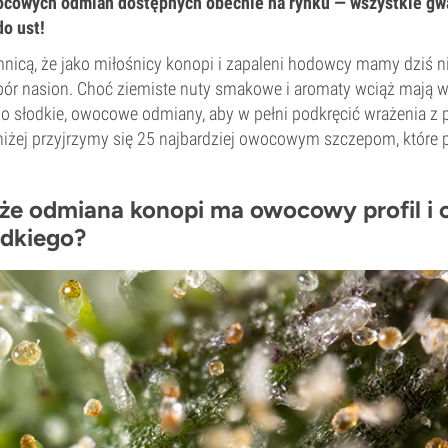
ocowych odmian dostępnych obecnie na rynku — wszystkie gwa
do ust!
emnicą, że jako miłośnicy konopi i zapaleni hodowcy mamy dziś n
ór nasion. Choć ziemiste nuty smakowe i aromaty wciąż mają wi
po słodkie, owocowe odmiany, aby w pełni podkręcić wrażenia z 
niżej przyjrzymy się 25 najbardziej owocowym szczepom, które 
 że odmiana konopi ma owocowy profil i 
odkiego?