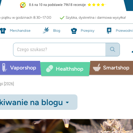
8.6 na 10 na podstawie 79618 recenzje
o piątku w godzinach 8:30–17:00
Szybka, dyskretna i darmowa wysyłka!
Merchandise
Blog
Przepisy
Przewodni
Vaporshop
Smartshop
Healthshop
i [2026]
iwanie na blogu