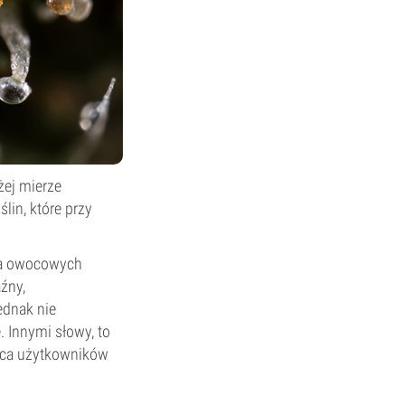
żej mierze
lin, które przy
dla owocowych
źny,
ednak nie
 Innymi słowy, to
wyca użytkowników