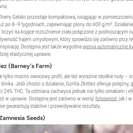
wna.
herry Gelato pozostaje kompaktowa, osiągając w pomieszczeniu
już po 8–9 tygodniach, zapewniając plony do 600 g/m². Działanie
iczyć na kojące rozluźnienie ciała połączone z podnoszącym n
ywność hajem umysłowym, który sprawdza się zarówno przy relak
inspirację. Dostępna jest także wygodna
wersja automatycznie k
dziej elastycznej uprawie.
tlez (Barney's Farm)
 nie tylko mocno owocowy profil, ale też wyraźnie słodkie nuty –
e ślinka. Jeśli chodzi o działanie, Gorilla Zkittlez oferuje potężny,
ści 24% THC. Ta odmiana zachwyca jednak nie tylko smakiem i ef
eż w uprawie. Dostępna jest zarówno w wersji
fotoperiod
, jak i 
ie gwarantują stabilne i przewidywalne rezultaty.
(Zamnesia Seeds)