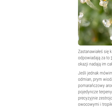
Zastanawiałeś się 
odpowiadają za to
okazji nadają im c
Jeśli jednak mówim
odmian, prym wiodą
pomarańczowy aroma
pojedyncze terpeny
precyzyjnie zestro
owocowymi i tropik