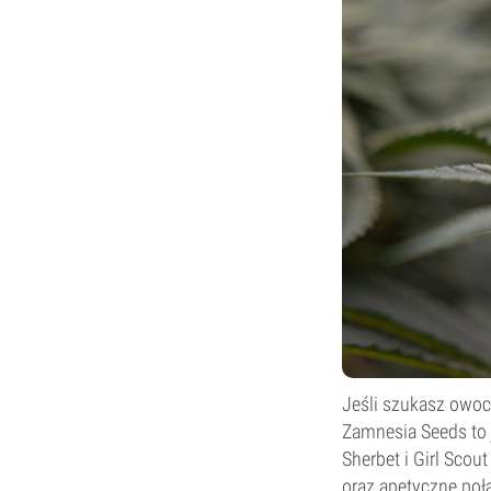
Jeśli szukasz owo
Zamnesia Seeds to 
Sherbet i Girl Sco
oraz apetyczne poł