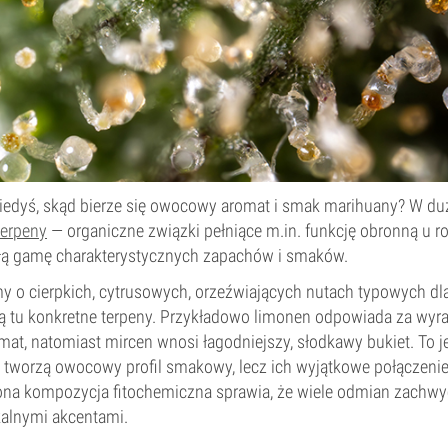
kiedyś, skąd bierze się owocowy aromat i smak marihuany? W du
terpeny
— organiczne związki pełniące m.in. funkcję obronną u roś
ałą gamę charakterystycznych zapachów i smaków.
y o cierpkich, cytrusowych, orzeźwiających nutach typowych 
 tu konkretne terpeny. Przykładowo limonen odpowiada za wyra
t, natomiast mircen wnosi łagodniejszy, słodkawy bukiet. To j
 tworzą owocowy profil smakowy, lecz ich wyjątkowe połączenie.
jona kompozycja fitochemiczna sprawia, że wiele odmian zach
alnymi akcentami.