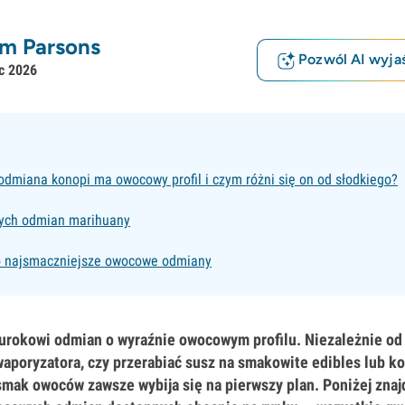
m Parsons
Pozwól AI wyjaś
ec 2026
odmiana konopi ma owocowy profil i czym różni się on od słodkiego?
ych odmian marihuany
po najsmaczniejsze owocowe odmiany
urokowi odmian o wyraźnie owocowym profilu. Niezależnie od 
 waporyzatora, czy przerabiać susz na smakowite edibles lub ko
smak owoców zawsze wybija się na pierwszy plan. Poniżej znaj