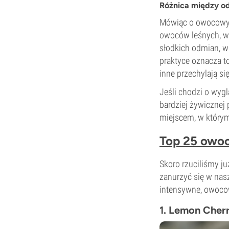
Różnica między o
Mówiąc o owocowyc
owoców leśnych, wi
słodkich odmian, w
praktyce oznacza t
inne przechylają si
Jeśli chodzi o wyg
bardziej żywicznej 
miejscem, w którym
Top 25 owo
Skoro rzuciliśmy j
zanurzyć się w nasz
intensywne, owocow
1. Lemon Cher