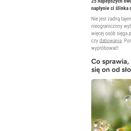
25 najlepszych ow
napłynie ci ślinka 
Nie jest żadną taj
nieograniczony wyb
więcej osób sięga 
czy
dabowania
. Po
wypróbować!
Co sprawia,
się on od sł