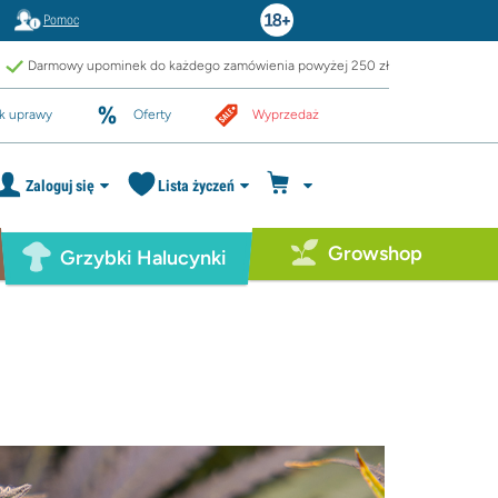
Pomoc
Darmowy upominek do każdego zamówienia powyżej 250 zł
k uprawy
Oferty
Wyprzedaż
Zaloguj się
Lista życzeń
Growshop
Grzybki Halucynki