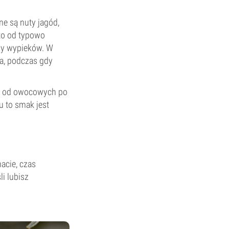
e są nuty jagód,
to od typowo
czy wypieków. W
a, podczas gdy
nić od owocowych po
u to smak jest
acie, czas
i lubisz