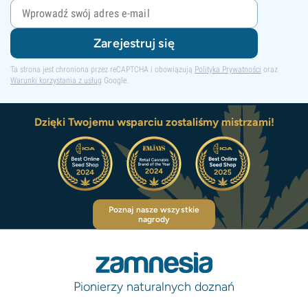
Zarejestruj się
Ta strona jest chroniona przez reCAPTCHA i obowiązują
Polityka Prywatności
oraz
Warunki korzystania z usług
Google.
Dzięki Twojemu wsparciu zostaliśmy mistrzami!
Poznaj nasze wszystkie
nagrody
Pionierzy naturalnych doznań