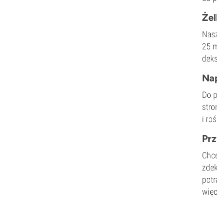
Żel
Nasz
25 m
deks
Nap
Do p
stro
i ro
Prz
Chce
zdek
potr
więc