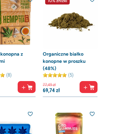
10% zniżki
 konopna z
Organiczne białko
mi
konopne w proszku
(48%)
(8)
(5)
77,
49
zł
69,
74
zł