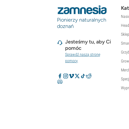
Kat
Nasi
Pionierzy naturalnych
doznań
Head
Skle
Jesteśmy tu, aby Ci
Smar
pomóc
Grzyb
Sprawdź naszą stronę
pomocy
Grow
Merc
Specj
Wypr