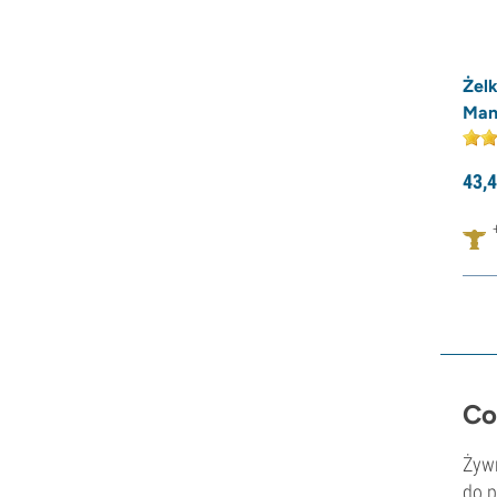
Żelk
Man
43,
4
Co
Żywn
do p