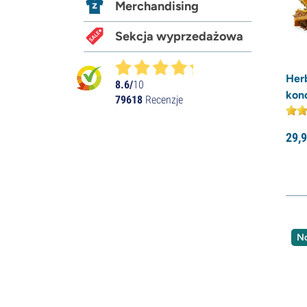
Merchandising
Sekcja wyprzedażowa
Her
8.6/
10
kon
79618
Recenzje
29,
9
N