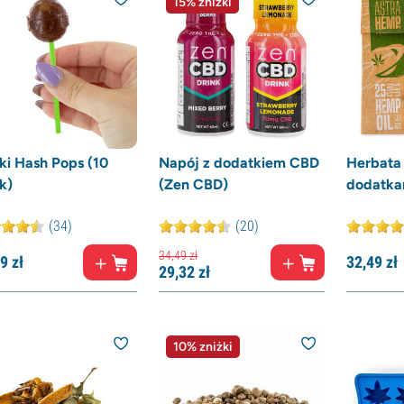
15% zniżki
ki Hash Pops (10
Napój z dodatkiem CBD
Herbata
k)
(Zen CBD)
dodatka
(34)
(20)
34,
49
zł
9
zł
32,
49
zł
29,
32
zł
10% zniżki