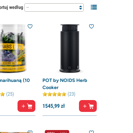
ortuj według
--
 marihuaną (10
POT by NOIDS Herb
Cooker
(25)
(23)
1545,
99
zł