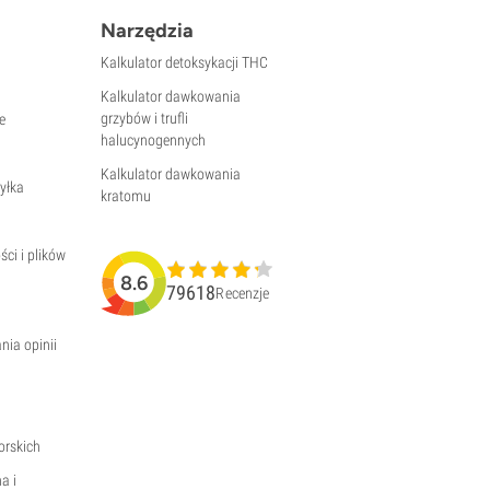
Narzędzia
Kalkulator detoksykacji THC
Kalkulator dawkowania
grzybów i trufli
e
halucynogennych
Kalkulator dawkowania
yłka
kratomu
ści i plików
8.6
79618
Recenzje
nia opinii
orskich
a i