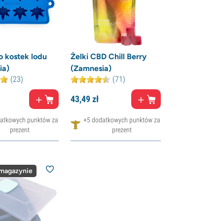
 kostek lodu
Żelki CBD Chill Berry
ia)
(Zamnesia)
(23)
(71)
43,
49
zł
atkowych punktów za
+5 dodatkowych punktów za
prezent
prezent
 magazynie