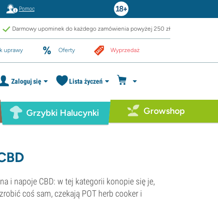
Pomoc
Darmowy upominek do każdego zamówienia powyżej 250 zł
k uprawy
Oferty
Wyprzedaż
Zaloguj się
Lista życzeń
Growshop
Grzybki Halucynki
 CBD
 i napoje CBD: w tej kategorii konopie się je,
z zrobić coś sam, czekają POT herb cooker i