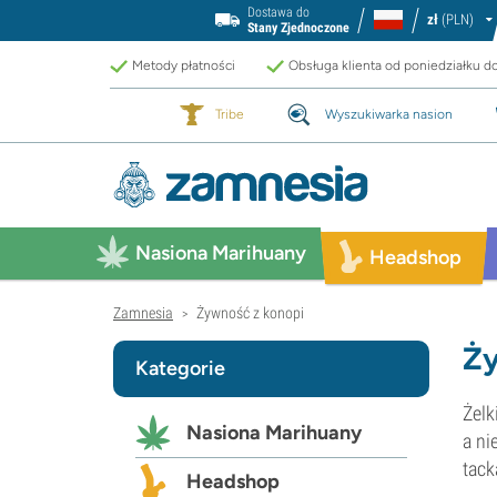
Dostawa do
zł
(PLN)
Stany Zjednoczone
Metody płatności
Obsługa klienta od poniedziałku d
Tribe
Wyszukiwarka nasion
Nasiona Marihuany
Headshop
Zamnesia
Żywność z konopi
>
Ży
Kategorie
Żelk
Nasiona Marihuany
a ni
tack
Headshop