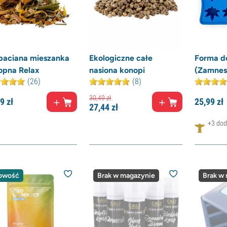
baciana mieszanka
Ekologiczne całe
Forma do
opna Relax
nasiona konopi
(Zamnes
(26)
(8)
30,
49
zł
9
zł
25,
99
zł
27,
44
zł
+3 dod
owość
Brak w magazynie
Brak w