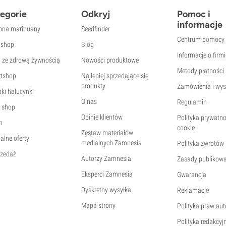
egorie
Odkryj
Pomoc i
informacje
ona marihuany
Seedfinder
Centrum pomocy
shop
Blog
Informacje o firmi
p ze zdrową żywnością
Nowości produktowe
Metody płatności
tshop
Najlepiej sprzedające się
produkty
Zamówienia i wys
ki halucynki
O nas
Regulamin
 shop
Opinie klientów
Polityka prywatno
h
cookie
Zestaw materiałów
alne oferty
medialnych Zamnesia
Polityka zwrotów
zedaż
Autorzy Zamnesia
Zasady publikowa
Eksperci Zamnesia
Gwarancja
Dyskretny wysyłka
Reklamacje
Mapa strony
Polityka praw aut
Polityka redakcyjn