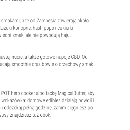
smakami, a te od Zamnesia zawierają około
Lizaki konopne, hash pops i cukierki
iedni smak, ale nie powodują haju.
iastej nucie, a także gotowe napoje CBD. Od
gacają smoothie oraz bowle o orzechowy smak
e POT herb cooker albo tackę MagicalButter, aby
a wskazówka: domowe edibles działają powoli i
a i odczekaj pełną godzinę, zanim sięgniesz po
 sosy
znajdziesz tuż obok.