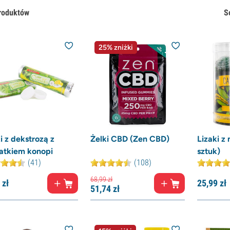
roduktów
S
25% zniżki
i z dekstrozą z
Żelki CBD (Zen CBD)
Lizaki z
atkiem konopi
sztuk)
(41)
(108)
68,
99
zł
zł
25,
99
zł
51,
74
zł