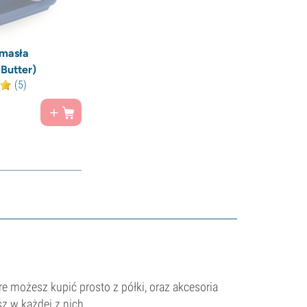
 masła
Butter)
(5)
re możesz kupić prosto z półki, oraz akcesoria
 w każdej z nich.