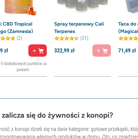
i CBD Tropical
Spray terpenowy Cali
Taca do
go (Zamnesia)
Terpenes
(Magical
(2)
(21)
9
zł
322,
99
zł
71,
49
zł
+5 dodatkowych punktów za
prezent
 zalicza się do żywności z konopi?
ość z konopi dzieli się na dwie kategorie: gotowe przekąski, któ
rzygotowywania własnych produktów w domu. Oto, co znajdziesz