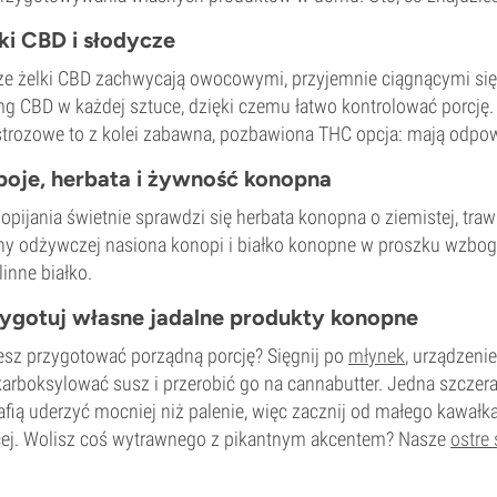
ki CBD i słodycze
e żelki CBD zachwycają owocowymi, przyjemnie ciągnącymi się 
g CBD w każdej sztuce, dzięki czemu łatwo kontrolować porcję. 
trozowe to z kolei zabawna, pozbawiona THC opcja: mają odpow
oje, herbata i żywność konopna
opijania świetnie sprawdzi się herbata konopna o ziemistej, traw
ny odżywczej nasiona konopi i białko konopne w proszku wzbo
ślinne białko.
ygotuj własne jadalne produkty konopne
sz przygotować porządną porcję? Sięgnij po
młynek
, urządzeni
arboksylować susz i przerobić go na cannabutter. Jedna szczer
afią uderzyć mocniej niż palenie, więc zacznij od małego kawałk
ej. Wolisz coś wytrawnego z pikantnym akcentem? Nasze
ostre