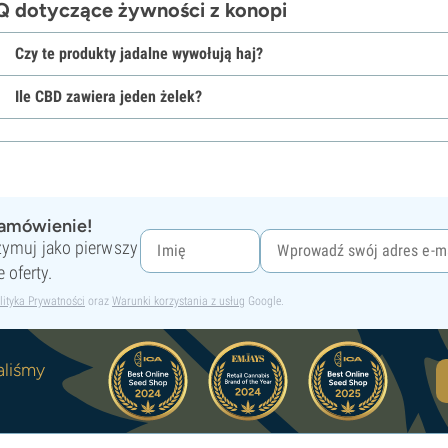
 dotyczące żywności z konopi
Czy te produkty jadalne wywołują haj?
Ile CBD zawiera jeden żelek?
zamówienie!
rzymuj jako pierwszy
 oferty.
lityka Prywatności
oraz
Warunki korzystania z usług
Google.
aliśmy