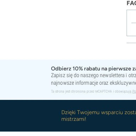
FAQ
Odbierz 10% rabatu na pierwsze 
Zapisz się do naszego newslettera i ot
najnowsze informacje oraz ekskluzywne
Ta strona jest chroniona przez reCAPTCHA i obowiązują
Po
Dzięki Twojemu wsparciu zost
mistrzami!