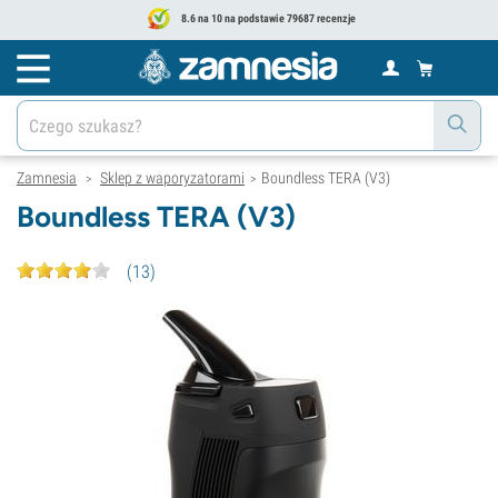
8.6 na 10 na podstawie 79687 recenzje
Zamnesia
Sklep z waporyzatorami
Boundless TERA (V3)
>
>
Boundless TERA (V3)
(
13
)