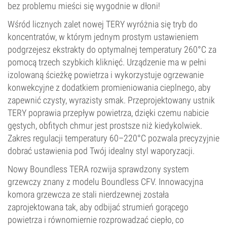
bez problemu mieści się wygodnie w dłoni!
Wśród licznych zalet nowej TERY wyróżnia się tryb do
koncentratów, w którym jednym prostym ustawieniem
podgrzejesz ekstrakty do optymalnej temperatury 260°C za
pomocą trzech szybkich kliknięć. Urządzenie ma w pełni
izolowaną ścieżkę powietrza i wykorzystuje ogrzewanie
konwekcyjne z dodatkiem promieniowania cieplnego, aby
zapewnić czysty, wyrazisty smak. Przeprojektowany ustnik
TERY poprawia przepływ powietrza, dzięki czemu nabicie
gęstych, obfitych chmur jest prostsze niż kiedykolwiek.
Zakres regulacji temperatury 60–220°C pozwala precyzyjnie
dobrać ustawienia pod Twój idealny styl waporyzacji.
Nowy Boundless TERA rozwija sprawdzony system
grzewczy znany z modelu Boundless CFV. Innowacyjna
komora grzewcza ze stali nierdzewnej została
zaprojektowana tak, aby odbijać strumień gorącego
powietrza i równomiernie rozprowadzać ciepło, co