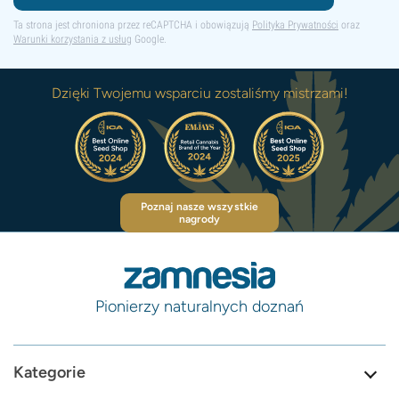
Ta strona jest chroniona przez reCAPTCHA i obowiązują
Polityka Prywatności
oraz
Warunki korzystania z usług
Google.
Dzięki Twojemu wsparciu zostaliśmy mistrzami!
Poznaj nasze wszystkie
nagrody
Pionierzy naturalnych doznań
Kategorie