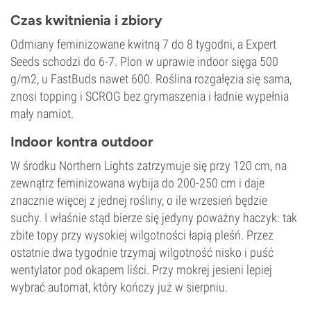
Czas kwitnienia i zbiory
Odmiany feminizowane kwitną 7 do 8 tygodni, a Expert
Seeds schodzi do 6-7. Plon w uprawie indoor sięga 500
g/m2, u FastBuds nawet 600. Roślina rozgałęzia się sama,
znosi topping i SCROG bez grymaszenia i ładnie wypełnia
mały namiot.
Indoor kontra outdoor
W środku Northern Lights zatrzymuje się przy 120 cm, na
zewnątrz feminizowana wybija do 200-250 cm i daje
znacznie więcej z jednej rośliny, o ile wrzesień będzie
suchy. I właśnie stąd bierze się jedyny poważny haczyk: tak
zbite topy przy wysokiej wilgotności łapią pleśń. Przez
ostatnie dwa tygodnie trzymaj wilgotność nisko i puść
wentylator pod okapem liści. Przy mokrej jesieni lepiej
wybrać automat, który kończy już w sierpniu.