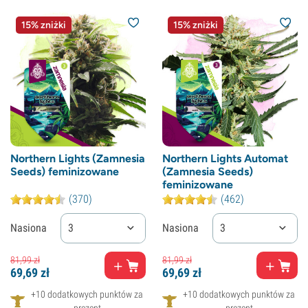
15% zniżki
15% zniżki
Northern Lights (Zamnesia
Northern Lights Automat
Seeds) feminizowane
(Zamnesia Seeds)
feminizowane
(370)
(462)
Nasiona
3
Nasiona
3
81,
99
zł
81,
99
zł
69,
69
zł
69,
69
zł
+10 dodatkowych punktów za
+10 dodatkowych punktów za