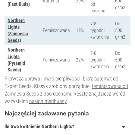
Automat
20%
600
(Fast Buds)
od
g/m2
nasiona
Northern
7-8
Do
Lights
Feminizowana
19%
tygodni
500
(Zamnesia
kwitnienia
g/m2
Seeds)
Northern
7-8
Do
Lights
Feminizowana
22%
tygodni
500
(Pyramid
kwitnienia
g/m2
Seeds)
Pierwsza uprawa i mało cierpliwości: bierz automat od
Expert Seeds. Klasyk zrobiony porządnie:
feminizowana od
Zamnesia Seeds
z 366 ocenami. Resztę znajdziesz wśród
wszystkich
nasion marihuany
.
Najczęściej zadawane pytania
Ile trwa kwitnienie Northern Lights?