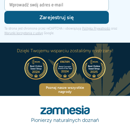
Zarejestruj się
Ta strona jest chroniona przez reCAPTCHA i obowiązują
Polityka Prywatności
oraz
Warunki korzystania z usług
Google.
Dzięki Twojemu wsparciu zostaliśmy mistrzami!
Poznaj nasze wszystkie
nagrody
Pionierzy naturalnych doznań