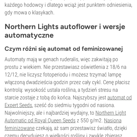
każdego hodowcy i dlatego wciąż jest punktem odniesienia,
gdy mowa o klasykach.
Northern Lights autoflower i wersje
automatyczne
Czym różni się automat od feminizowanej
Automaty mają w genach ruderalis, więc zakwitają po
prostu z wiekiem. Nie przestawiasz oświetlenia z 18/6 na
12/12, nie liczysz fotoperiodu i możesz trzymać lampę
włączoną dwadzieścia godzin przez cały cykl. Cenę płacisz
kontrolą: wysokość ustala roślina, a tydzień stresu na
starcie zostaje z tobą do końca. Najszybszy jest
automat od
Expert Seeds
, sześć do siedmiu tygodni od nasiona.
Najwolniejszy, ale i najbardziej wydajny, to
Northern Light
Automatic od Royal Queen Seeds
z 550 g/m2.
Nasiona
feminizowane
czekają, aż sam przestawisz światło, dzięki
czemu decydujesz o wielkości rośliny i zwykle zbierasz