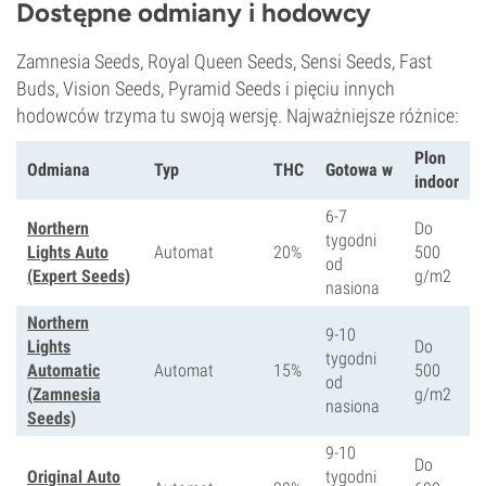
Dostępne odmiany i hodowcy
Zamnesia Seeds, Royal Queen Seeds, Sensi Seeds, Fast
Buds, Vision Seeds, Pyramid Seeds i pięciu innych
hodowców trzyma tu swoją wersję. Najważniejsze różnice:
Plon
Odmiana
Typ
THC
Gotowa w
indoor
6-7
Northern
Do
tygodni
Lights Auto
Automat
20%
500
od
(Expert Seeds)
g/m2
nasiona
Northern
9-10
Lights
Do
tygodni
Automatic
Automat
15%
500
od
(Zamnesia
g/m2
nasiona
Seeds)
9-10
Do
Original Auto
tygodni