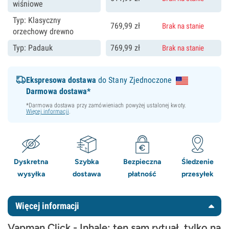
wiśniowe
Typ: Klasyczny
769,
99
zł
Brak na stanie
orzechowy drewno
Typ: Padauk
769,
99
zł
Brak na stanie
Ekspresowa dostawa
do Stany Zjednoczone
Darmowa dostawa*
*Darmowa dostawa przy zamówieniach powyżej ustalonej kwoty.
Więcej informacji
.
Dyskretna
Szybka
Bezpieczna
Śledzenie
wysyłka
dostawa
płatność
przesyłek
Więcej informacji
Vapman Click - Inhale: ten sam rytuał, tylko na