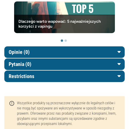
Dlaczego warto wapować: 5 najważniejszych
korzyści z vapingu
Opinie (0)
Pytania
(0)
Restrictions
Wszystkie produkty są przeznaczone wyłącznie do legalnych celów i
nie mogą być spożywane ani wykorzystywane w sposób niezgodny z
prawem. Oferowane przez nas produkty związane z konopiami, lnem,
grzybami oraz innymi substancjami są sprzedawane zgodnie z
obowiązującymi przepisami lokalnymi.