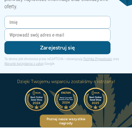
oferty.
Zarejestruj się
Ta strona jest chroniona przez reCAPTCHA i obowiązują
Polityka Prywatności
oraz
Warunki korzystania z usług
Google.
Dzięki Twojemu wsparciu zostaliśmy mistrzami!
Poznaj nasze wszystkie
nagrody