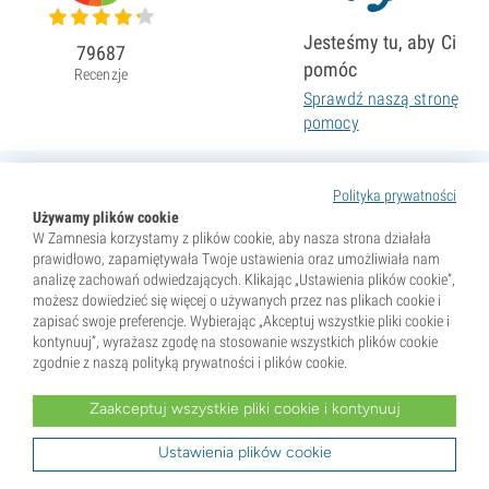
Jesteśmy tu, aby Ci
79687
pomóc
Recenzje
Sprawdź naszą stronę
pomocy
Polityka prywatności
Używamy plików cookie
W Zamnesia korzystamy z plików cookie, aby nasza strona działała
prawidłowo, zapamiętywała Twoje ustawienia oraz umożliwiała nam
analizę zachowań odwiedzających. Klikając „Ustawienia plików cookie”,
możesz dowiedzieć się więcej o używanych przez nas plikach cookie i
zapisać swoje preferencje. Wybierając „Akceptuj wszystkie pliki cookie i
kontynuuj”, wyrażasz zgodę na stosowanie wszystkich plików cookie
zgodnie z naszą polityką prywatności i plików cookie.
Zaakceptuj wszystkie pliki cookie i kontynuuj
* Nasiona są sprzedawane wyłącznie jako pamiątki. Kiełkowanie nasion jest nielegalne w wielu krajach.
Przed zakupem zapoznaj się z lokalnym prawem. Kupując, potwierdzasz, że jesteś pełnoletni w miejscu
zamieszkania oraz znasz obowiązujące przepisy. Zamnesia nie ponosi odpowiedzialności za działania
Ustawienia plików cookie
niezgodne z prawem.