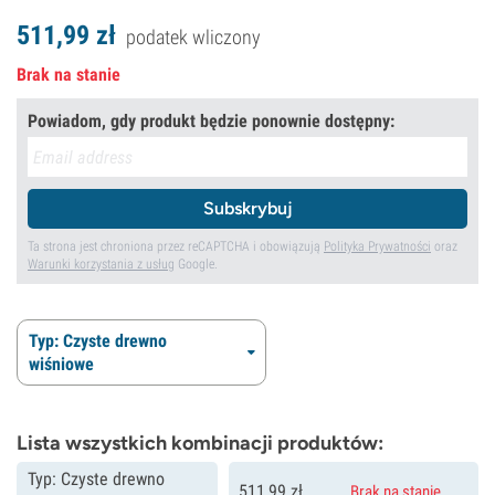
511,
99
zł
podatek wliczony
Brak na stanie
Powiadom, gdy produkt będzie ponownie dostępny:
Subskrybuj
Ta strona jest chroniona przez reCAPTCHA i obowiązują
Polityka Prywatności
oraz
Warunki korzystania z usług
Google.
Typ: Czyste drewno
wiśniowe
Lista wszystkich kombinacji produktów:
Typ: Czyste drewno
511,
99
zł
Brak na stanie