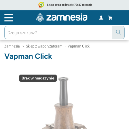
8.6 na 10 na podstawie 79687 recenzje
Zamnesia
Sklep z waporyzatorami
Vapman Click
>
>
Vapman Click
Brak w magazynie