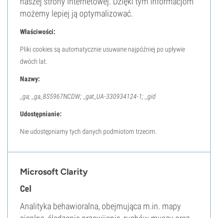
naszej strony internetowej. Dzięki tym informacjom
możemy lepiej ją optymalizować.
Właściwości:
Pliki cookies są automatycznie usuwane najpóźniej po upływie
dwóch lat.
Nazwy:
_ga; _ga_8S5967NCDW; _gat_UA-330934124-1; _gid
Udostępnianie:
Nie udostępniamy tych danych podmiotom trzecim.
Microsoft Clarity
Cel
Analityka behawioralna, obejmująca m.in. mapy