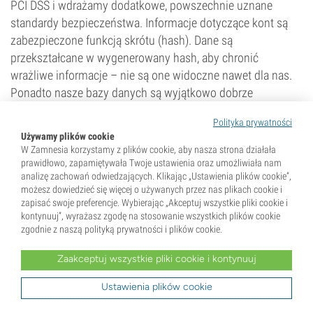
PCI DSS i wdrażamy dodatkowe, powszechnie uznane
standardy bezpieczeństwa. Informacje dotyczące kont są
zabezpieczone funkcją skrótu (hash). Dane są
przekształcane w wygenerowany hash, aby chronić
wrażliwe informacje – nie są one widoczne nawet dla nas.
Ponadto nasze bazy danych są wyjątkowo dobrze
zabezpieczone przed dostępem osób nieupoważnionych.
Polityka prywatności
Dostęp do baz jest możliwy i dozwolony wyłącznie z
Używamy plików cookie
autoryzowanych adresów IP (np. adres IP siedziby
W Zamnesia korzystamy z plików cookie, aby nasza strona działała
Zamnesia). Wszystkie inne próby lub adresy są zawsze
prawidłowo, zapamiętywała Twoje ustawienia oraz umożliwiała nam
analizę zachowań odwiedzających. Klikając „Ustawienia plików cookie”,
odrzucane. W przypadku zakupu bezpieczeństwo danych
możesz dowiedzieć się więcej o używanych przez nas plikach cookie i
Twojej karty kredytowej gwarantują nasi operatorzy
zapisać swoje preferencje. Wybierając „Akceptuj wszystkie pliki cookie i
płatności. Nie gromadzimy danych kart kredytowych ani nie
kontynuuj”, wyrażasz zgodę na stosowanie wszystkich plików cookie
zgodnie z naszą polityką prywatności i plików cookie.
przechowujemy w naszym systemie żadnych informacji o
Twojej karcie. Wszelkie dane są w możliwie największym
Zaakceptuj wszystkie pliki cookie i kontynuuj
stopniu anonimizowane, tak aby nie można ich było
bezpośrednio powiązać z konkretnym klientem. Możemy
Ustawienia plików cookie
jednak wykorzystywać je do badań rynku i analiz. Ponadto