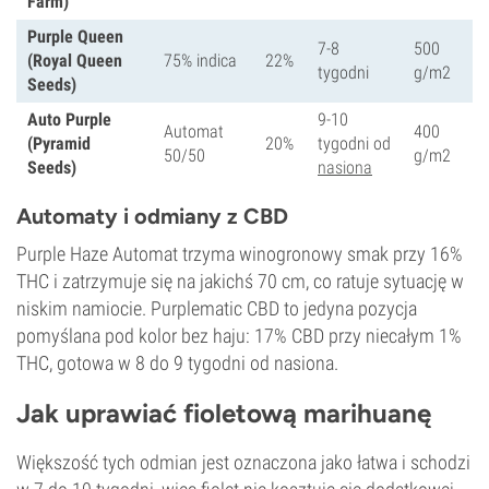
Farm)
Purple Queen
7-8
500
(Royal Queen
75% indica
22%
tygodni
g/m2
Seeds)
Auto Purple
9-10
Automat
400
(Pyramid
20%
tygodni od
50/50
g/m2
Seeds)
nasiona
Automaty i odmiany z CBD
Purple Haze Automat trzyma winogronowy smak przy 16%
THC i zatrzymuje się na jakichś 70 cm, co ratuje sytuację w
niskim namiocie. Purplematic CBD to jedyna pozycja
pomyślana pod kolor bez haju: 17% CBD przy niecałym 1%
THC, gotowa w 8 do 9 tygodni od nasiona.
Jak uprawiać fioletową marihuanę
Większość tych odmian jest oznaczona jako łatwa i schodzi