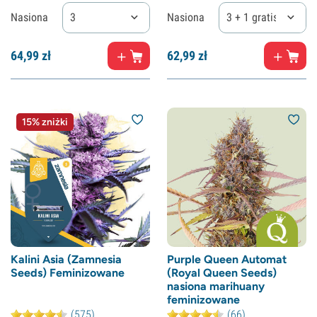
Nasiona
3
Nasiona
3 + 1 gratis
64,
99
zł
62,
99
zł
15% zniżki
Kalini Asia (Zamnesia
Purple Queen Automat
Seeds) Feminizowane
(Royal Queen Seeds)
nasiona marihuany
feminizowane
(575)
(66)