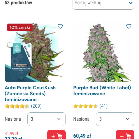
53 produktów
Sortuj według
10% zniżki
Auto Purple CousKush
Purple Bud (White Label)
(Zamnesia Seeds)
feminizowane
feminizowane
(209)
(41)
Nasiona
3
Nasiona
3
81,
99
zł
60,
49
zł