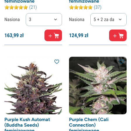
feminizowane
feminizowane
(21)
(37)
Nasiona
3
Nasiona
5 + 2 za darmo
163,
99
zł
124,
99
zł
Purple Kush Automat
Purple Chem (Cali
(Buddha Seeds)
Connection)
feminizowane
feminizowane