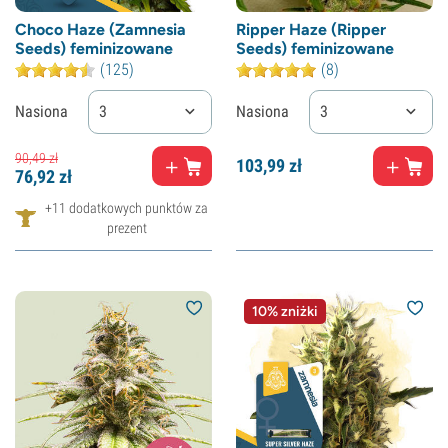
Choco Haze (Zamnesia
Ripper Haze (Ripper
Seeds) feminizowane
Seeds) feminizowane
(125)
(8)
Nasiona
3
Nasiona
3
90,
49
zł
103,
99
zł
76,
92
zł
+11 dodatkowych punktów za
prezent
10% zniżki