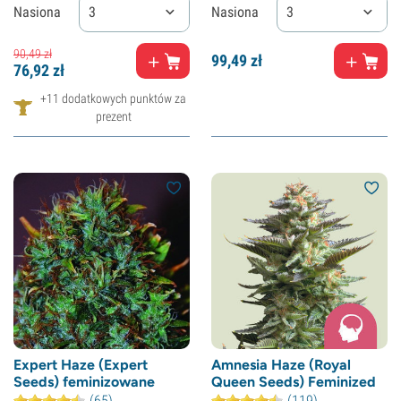
Nasiona
3
Nasiona
3
90,
49
zł
99,
49
zł
76,
92
zł
+11 dodatkowych punktów za
prezent
Expert Haze (Expert
Amnesia Haze (Royal
Seeds) feminizowane
Queen Seeds) Feminized
(65)
(119)