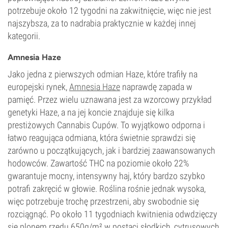
potrzebuje około 12 tygodni na zakwitnięcie, więc nie jest
najszybsza, za to nadrabia praktycznie w każdej innej
kategorii.
Amnesia Haze
Jako jedna z pierwszych odmian Haze, które trafiły na
europejski rynek,
Amnesia Haze
naprawdę zapada w
pamięć. Przez wielu uznawana jest za wzorcowy przykład
genetyki Haze, a na jej koncie znajduje się kilka
prestiżowych Cannabis Cupów. To wyjątkowo odporna i
łatwo reagująca odmiana, która świetnie sprawdzi się
zarówno u początkujących, jak i bardziej zaawansowanych
hodowców. Zawartość THC na poziomie około 22%
gwarantuje mocny, intensywny haj, który bardzo szybko
potrafi zakręcić w głowie. Roślina rośnie jednak wysoka,
więc potrzebuje trochę przestrzeni, aby swobodnie się
rozciągnąć. Po około 11 tygodniach kwitnienia odwdzięczy
się plonem rzędu 650g/m² w postaci słodkich, cytrusowych