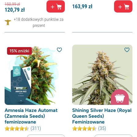
150,
99
zł
163,
99
zł
120,
79
zł
+18 dodatkowych punktów za
prezent
15% zniżki
Amnesia Haze Automat
Shining Silver Haze (Royal
(Zamnesia Seeds)
Queen Seeds)
feminizowane
Feminizowane
(311)
(35)