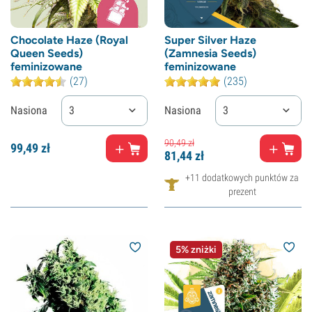
Chocolate Haze (Royal
Super Silver Haze
Queen Seeds)
(Zamnesia Seeds)
feminizowane
feminizowane
(27)
(235)
Nasiona
3
Nasiona
3
90,
49
zł
99,
49
zł
81,
44
zł
+11 dodatkowych punktów za
prezent
5% zniżki