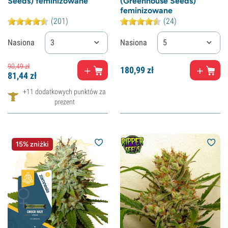
Seeds) feminizowane
(Greenhouse Seeds)
feminizowane
(201)
(24)
Nasiona
3
Nasiona
5
90,
49
zł
180,
99
zł
81,
44
zł
+11 dodatkowych punktów za
prezent
15% zniżki