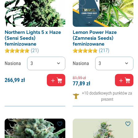
Northern Lights 5 x Haze
Lemon Power Haze
(Sensi Seeds)
(Zamnesia Seeds)
feminizowane
feminizowane
(21)
(217)
Nasiona
3
Nasiona
3
81,
99
zł
266,
99
zł
77,
89
zł
+10 dodatkowych punktów za
prezent