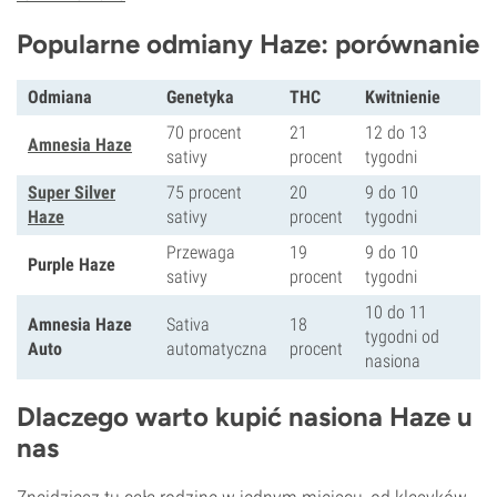
Popularne odmiany Haze: porównanie
Odmiana
Genetyka
THC
Kwitnienie
70 procent
21
12 do 13
Amnesia Haze
sativy
procent
tygodni
Super Silver
75 procent
20
9 do 10
Haze
sativy
procent
tygodni
Przewaga
19
9 do 10
Purple Haze
sativy
procent
tygodni
10 do 11
Amnesia Haze
Sativa
18
tygodni od
Auto
automatyczna
procent
nasiona
Dlaczego warto kupić nasiona Haze u
nas