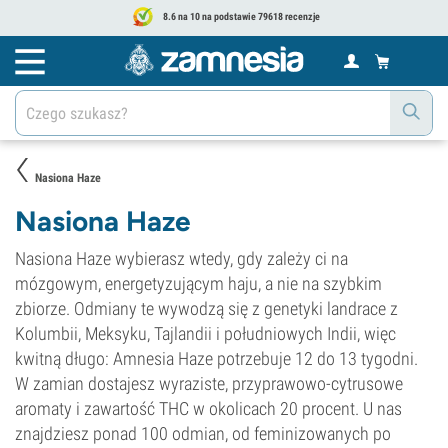
8.6 na 10 na podstawie 79618 recenzje
Nasiona Haze
Nasiona Haze
Nasiona Haze wybierasz wtedy, gdy zależy ci na
mózgowym, energetyzującym haju, a nie na szybkim
zbiorze. Odmiany te wywodzą się z genetyki landrace z
Kolumbii, Meksyku, Tajlandii i południowych Indii, więc
kwitną długo: Amnesia Haze potrzebuje 12 do 13 tygodni.
W zamian dostajesz wyraziste, przyprawowo-cytrusowe
aromaty i zawartość THC w okolicach 20 procent. U nas
znajdziesz ponad 100 odmian, od feminizowanych po