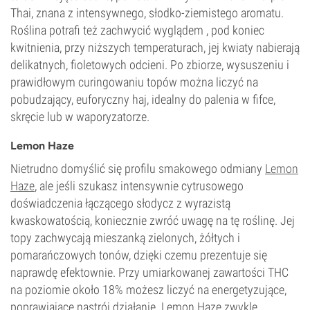
Thai, znana z intensywnego, słodko-ziemistego aromatu.
Roślina potrafi też zachwycić wyglądem , pod koniec
kwitnienia, przy niższych temperaturach, jej kwiaty nabierają
delikatnych, fioletowych odcieni. Po zbiorze, wysuszeniu i
prawidłowym curingowaniu topów można liczyć na
pobudzający, euforyczny haj, idealny do palenia w fifce,
skręcie lub w waporyzatorze.
Lemon Haze
Nietrudno domyślić się profilu smakowego odmiany
Lemon
Haze
, ale jeśli szukasz intensywnie cytrusowego
doświadczenia łączącego słodycz z wyrazistą
kwaskowatością, koniecznie zwróć uwagę na tę roślinę. Jej
topy zachwycają mieszanką zielonych, żółtych i
pomarańczowych tonów, dzięki czemu prezentuje się
naprawdę efektownie. Przy umiarkowanej zawartości THC
na poziomie około 18% możesz liczyć na energetyzujące,
poprawiające nastrój działanie. Lemon Haze zwykle