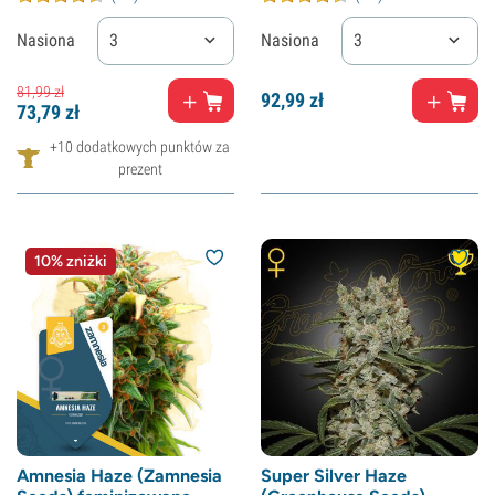
Nasiona
3
Nasiona
3
81,
99
zł
92,
99
zł
73,
79
zł
+10 dodatkowych punktów za
prezent
10% zniżki
Amnesia Haze (Zamnesia
Super Silver Haze