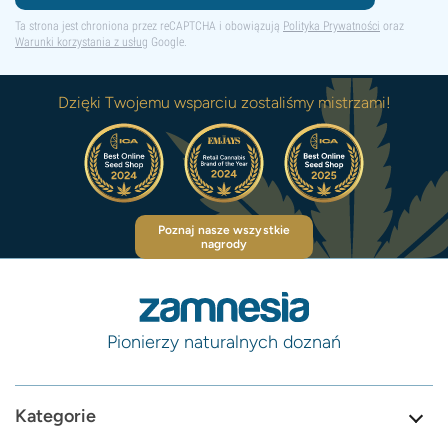
Ta strona jest chroniona przez reCAPTCHA i obowiązują
Polityka Prywatności
oraz
Warunki korzystania z usług
Google.
Dzięki Twojemu wsparciu zostaliśmy mistrzami!
Poznaj nasze wszystkie
nagrody
Pionierzy naturalnych doznań
Kategorie