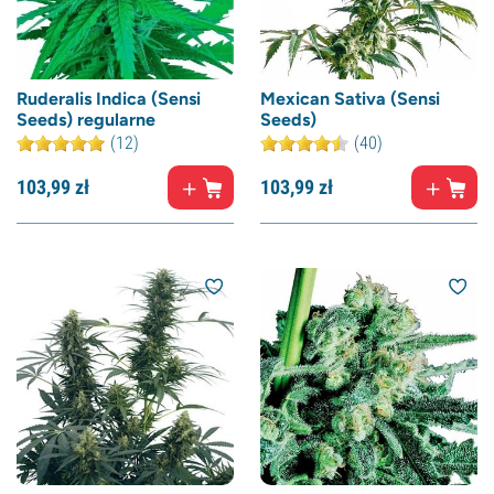
Ruderalis Indica (Sensi
Mexican Sativa (Sensi
Seeds) regularne
Seeds)
(12)
(40)
103,
99
zł
103,
99
zł