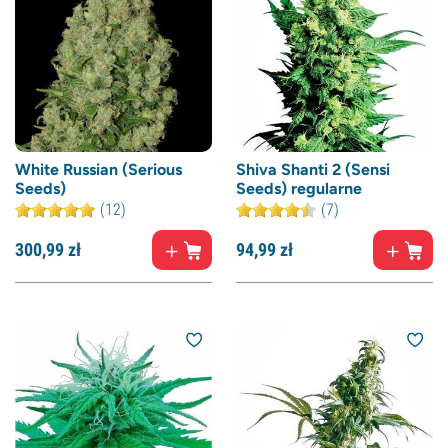
White Russian (Serious
Shiva Shanti 2 (Sensi
Seeds)
Seeds) regularne
(12)
(7)
300,
99
zł
94,
99
zł