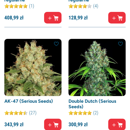
(1)
(4)
408,
99
zł
128,
99
zł
AK-47 (Serious Seeds)
Double Dutch (Serious
Seeds)
(27)
(2)
343,
99
zł
300,
99
zł