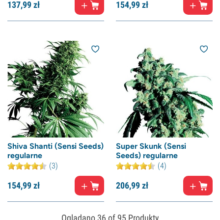
137,
99
zł
154,
99
zł
Shiva Shanti (Sensi Seeds)
Super Skunk (Sensi
regularne
Seeds) regularne
(3)
(4)
154,
99
zł
206,
99
zł
Oglądano
36
of 95 Produkty