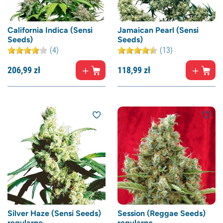
California Indica (Sensi
Jamaican Pearl (Sensi
Seeds)
Seeds)
(4)
(13)
206,
99
zł
118,
99
zł
Silver Haze (Sensi Seeds)
Session (Reggae Seeds)
regularne
regularne