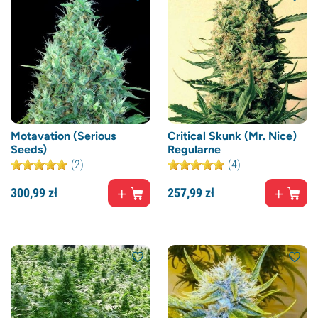
Motavation (Serious
Critical Skunk (Mr. Nice)
Seeds)
Regularne
(2)
(4)
300,
99
zł
257,
99
zł