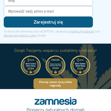
Zarejestruj się
Ta strona jest chroniona przez reCAPTCHA i obowiązują
Polityka Prywatności
oraz
Warunki korzystania z usług
Google.
Dzięki Twojemu wsparciu zostaliśmy mistrzami!
Poznaj nasze wszystkie
nagrody
Pionierzy naturalnych doznań