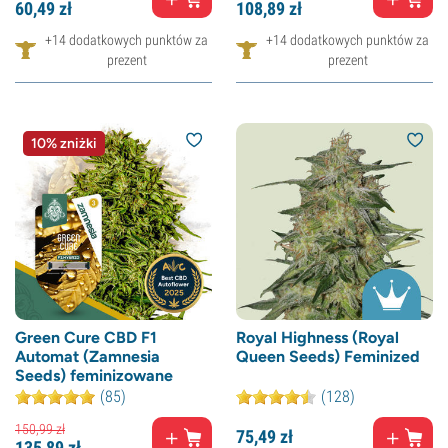
60,
49
zł
108,
89
zł
+14 dodatkowych punktów za
+14 dodatkowych punktów za
prezent
prezent
10% zniżki
Green Cure CBD F1
Royal Highness (Royal
Automat (Zamnesia
Queen Seeds) Feminized
Seeds) feminizowane
(85)
(128)
150,
99
zł
75,
49
zł
135,
89
zł