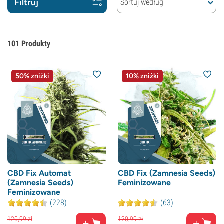
Filtruj
Sortuj według
101
Produkty
50% zniżki
10% zniżki
CBD Fix Automat
CBD Fix (Zamnesia Seeds)
(Zamnesia Seeds)
Feminizowane
Feminizowane
(228)
(63)
120,
99
zł
120,
99
zł