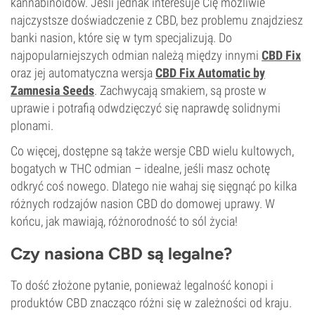
kannabinoidów. Jeśli jednak interesuje Cię możliwie
najczystsze doświadczenie z CBD, bez problemu znajdziesz
banki nasion, które się w tym specjalizują. Do
najpopularniejszych odmian należą między innymi
CBD Fix
oraz jej automatyczna wersja
CBD Fix Automatic by
Zamnesia Seeds
. Zachwycają smakiem, są proste w
uprawie i potrafią odwdzięczyć się naprawdę solidnymi
plonami.
Co więcej, dostępne są także wersje CBD wielu kultowych,
bogatych w THC odmian – idealne, jeśli masz ochotę
odkryć coś nowego. Dlatego nie wahaj się sięgnąć po kilka
różnych rodzajów nasion CBD do domowej uprawy. W
końcu, jak mawiają, różnorodność to sól życia!
Czy nasiona CBD są legalne?
To dość złożone pytanie, ponieważ legalność konopi i
produktów CBD znacząco różni się w zależności od kraju.