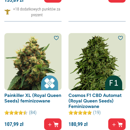
+18 dodatkowych punktów za
prezent
Painkiller XL (Royal Queen
Cosmos F1 CBD Automat
Seeds) feminizowane
(Royal Queen Seeds)
Feminizowane
(84)
(19)
107,
99
zł
180,
99
zł