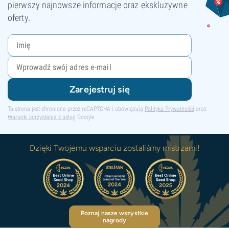
pierwszy najnowsze informacje oraz ekskluzywne
oferty.
Zarejestruj się
Ta strona jest chroniona przez reCAPTCHA i obowiązują
Polityka Prywatności
oraz
Warunki korzystania z usług
Google.
Dzięki Twojemu wsparciu zostaliśmy mistrzami!
Poznaj nasze wszystkie
nagrody