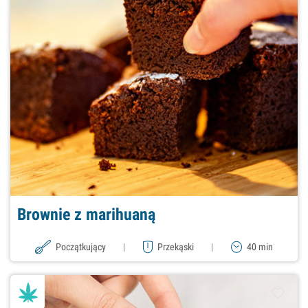
Brownie z marihuaną
Początkujący
|
Przekąski
|
40 min