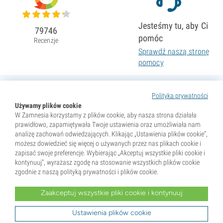
Jesteśmy tu, aby Ci
79746
pomóc
Recenzje
Sprawdź naszą stronę
pomocy
Polityka prywatności
Używamy plików cookie
W Zamnesia korzystamy z plików cookie, aby nasza strona działała
prawidłowo, zapamiętywała Twoje ustawienia oraz umożliwiała nam
analizę zachowań odwiedzających. Klikając „Ustawienia plików cookie”,
możesz dowiedzieć się więcej o używanych przez nas plikach cookie i
zapisać swoje preferencje. Wybierając „Akceptuj wszystkie pliki cookie i
kontynuuj”, wyrażasz zgodę na stosowanie wszystkich plików cookie
zgodnie z naszą polityką prywatności i plików cookie.
Zaakceptuj wszystkie pliki cookie i kontynuuj
* Nasiona są sprzedawane wyłącznie jako pamiątki. Kiełkowanie nasion jest nielegalne w wielu krajach.
Przed zakupem zapoznaj się z lokalnym prawem. Kupując, potwierdzasz, że jesteś pełnoletni w miejscu
zamieszkania oraz znasz obowiązujące przepisy. Zamnesia nie ponosi odpowiedzialności za działania
Ustawienia plików cookie
niezgodne z prawem.