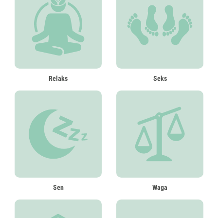
Relaks
Seks
Sen
Waga