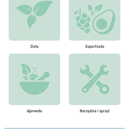
Zioła
Superfoods
Ajurweda
Narzędzia i sprzęt