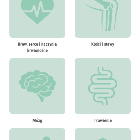
Krew, serce i naczynia
Kości i stawy
krwionośne
Mózg
Trawienie