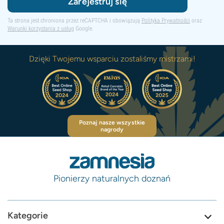
Zarejestruj się
Ta strona jest chroniona przez reCAPTCHA i obowiązują
Polityka Prywatności
oraz
Warunki korzystania z usług
Google.
Dzięki Twojemu wsparciu zostaliśmy mistrzami!
Poznaj nasze wszystkie
nagrody
Pionierzy naturalnych doznań
Kategorie