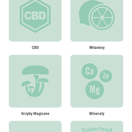
CBD
Witaminy
Grzyby Magiczne
Minerały