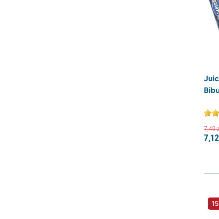
Jui
Bibu
7,
49
z
7,
12
15