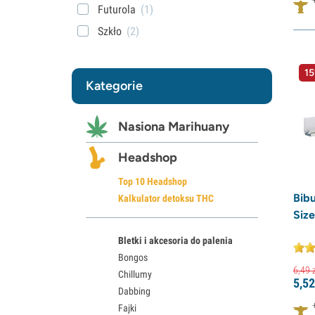
Futurola
(1)
Szkło
(2)
Gizeh
(1)
15
Grateful Dead
(1)
Kategorie
Greengo
(2)
G-Rollz
(4)
Nasiona Marihuany
Hemparillo
(1)
Headshop
Filtr hybrydowy
(4)
Top 10 Headshop
Irie
(1)
Bib
Kalkulator detoksu THC
Jilter
(3)
Size
Juicy Jays
(5)
Bletki i akcesoria do palenia
Karma
(1)
Bongos
Bosu
(1)
6,
49
z
Chillumy
5,
52
Dabbing
King Palm
(6)
Fajki
Maskotka
(22)