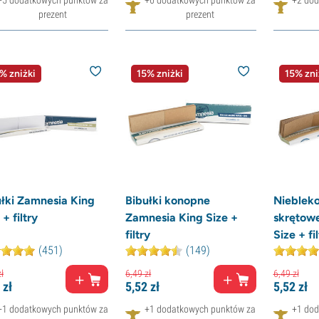
prezent
prezent
% zniżki
15% zniżki
15% zni
ułki Zamnesia King
Bibułki konopne
Niebleko
 + filtry
Zamnesia King Size +
skrętow
filtry
Size + fi
(451)
(149)
ł
6,
49
zł
6,
49
zł
zł
5,
52
zł
5,
52
zł
+1 dodatkowych punktów za
+1 dodatkowych punktów za
+1 dod