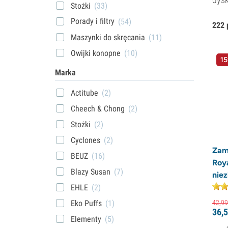
Stożki
(33)
Porady i filtry
(54)
222 
Maszynki do skręcania
(11)
Owijki konopne
(10)
15
Marka
Actitube
(2)
Cheech & Chong
(2)
Stożki
(2)
Cyclones
(2)
Zam
BEUZ
(16)
Roy
Blazy Susan
(7)
nie
EHLE
(2)
42,
99
Eko Puffs
(1)
36,
5
Elementy
(5)