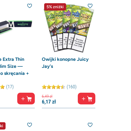
5% zniżki
 Extra Thin
Owijki konopne Juicy
lim Size —
Jay's
do skręcania +
(17)
(160)
6,
49
zł
6,
17
zł
ki