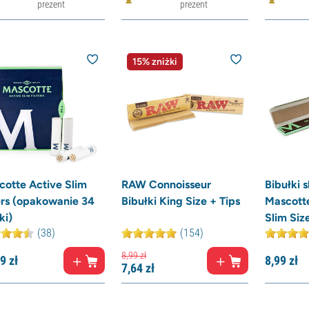
prezent
prezent
15% zniżki
cotte Active Slim
RAW Connoisseur
Bibułki 
ers (opakowanie 34
Bibułki King Size + Tips
Mascott
ki)
Slim Size
(38)
(154)
8,
99
zł
9
zł
8,
99
zł
7,
64
zł