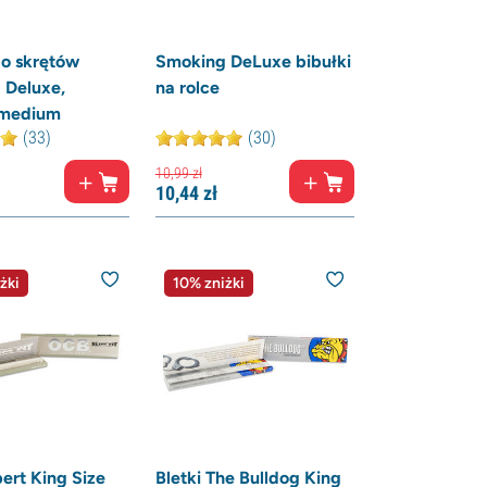
do skrętów
Smoking DeLuxe bibułki
 Deluxe,
na rolce
 medium
(33)
(30)
10,
99
zł
10,
44
zł
żki
10% zniżki
rt King Size
Bletki The Bulldog King