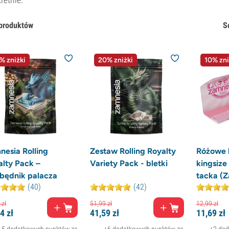
produktów
S
% zniżki
20% zniżki
10% zni
nesia Rolling
Zestaw Rolling Royalty
Różowe b
alty Pack –
Variety Pack - bletki
kingsize 
zbędnik palacza
tacka (Z
(40)
(42)
zł
51,
99
zł
12,
99
zł
4
zł
41,
59
zł
11,
69
zł
+5 dodatkowych punktów za
+6 dodatkowych punktów za
+2 dod