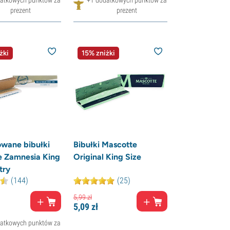
prezent
prezent
żki
15% zniżki
wane bibułki
Bibułki Mascotte
e Zamnesia King
Original King Size
ltry
(144)
(25)
5,
99
zł
5,
09
zł
atkowych punktów za