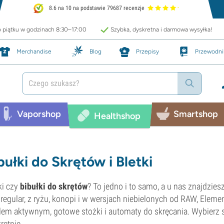
8.6 na 10 na podstawie 79687 recenzje
o piątku w godzinach 8:30–17:00
Szybka, dyskretna i darmowa wysyłka!
Merchandise
Blog
Przepisy
Przewodni
Vaporshop
Smartshop
Healthshop
bułki do Skrętów i Bletki
ki czy
bibułki do skrętów
? To jedno i to samo, a u nas znajdzies
 regular, z ryżu, konopi i w wersjach niebielonych od RAW, Element
em aktywnym, gotowe stożki i automaty do skręcania. Wybierz s
retnie.