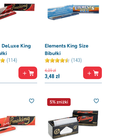
 DeLuxe King
Elements King Size
łki
Bibułki
(114)
(143)
4,
09
zł
3,
48
zł
5% zniżki