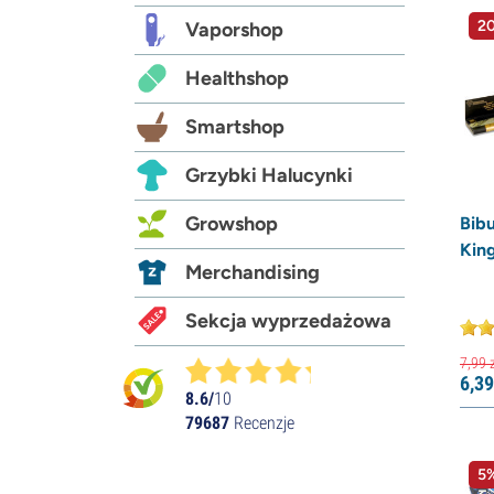
20
Vaporshop
Healthshop
Smartshop
Grzybki Halucynki
Growshop
Bib
King
Merchandising
Sekcja wyprzedażowa
7,
99
z
6,
39
8.6/
10
79687
Recenzje
5%