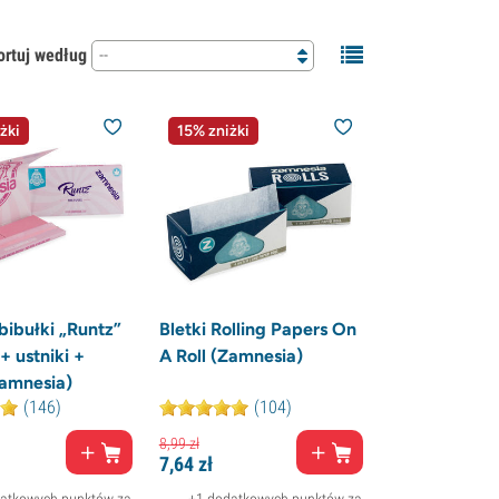
ortuj według
--
żki
15% zniżki
ibułki „Runtz”
Bletki Rolling Papers On
+ ustniki +
A Roll (Zamnesia)
amnesia)
(146)
(104)
8,
99
zł
7,
64
zł
atkowych punktów za
+1 dodatkowych punktów za