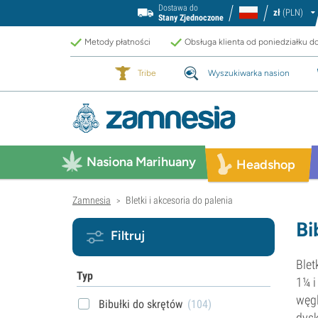
Dostawa do
zł
(PLN)
Stany Zjednoczone
Metody płatności
Obsługa klienta od poniedziałku d
Tribe
Wyszukiwarka nasion
Nasiona Marihuany
Headshop
Zamnesia
Bletki i akcesoria do palenia
>
Bi
Filtruj
Blet
Typ
1¼ i
węgl
Bibułki do skrętów
(104)
dysk