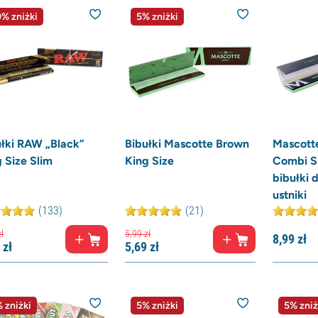
% zniżki
5% zniżki
ułki RAW „Black”
Bibułki Mascotte Brown
Mascotte
 Size Slim
King Size
Combi S
bibułki 
ustniki
(133)
(21)
ł
5,
99
zł
8,
99
zł
zł
5,
69
zł
 zniżki
5% zniżki
5% zniż