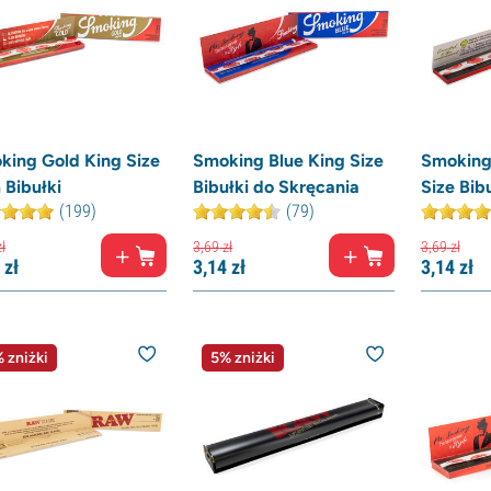
king Gold King Size
Smoking Blue King Size
Smoking
 Bibułki
Bibułki do Skręcania
Size Bibu
(199)
(79)
ł
3,
69
zł
3,
69
zł
zł
3,
14
zł
3,
14
zł
 zniżki
5% zniżki