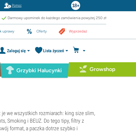
Pomoc
Darmowy upominek do każdego zamówienia powyżej 250 zł
k uprawy
Oferty
Wyprzedaż
Zaloguj się
Lista życzeń
Growshop
Grzybki Halucynki
z je we wszystkich rozmiarach: king size slim,
s, Smoking i BEUZ. Do tego tipy, filtry z
wój format, a paczka dotrze szybko i