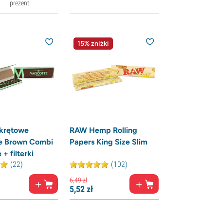
prezent
15% zniżki
skrętowe
RAW Hemp Rolling
e Brown Combi
Papers King Size Slim
 + filterki
(22)
(102)
6,
49
zł
5,
52
zł