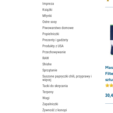
Impreza
Medusafilters
(3)
Książki
OCB
(3)
Młynki
Ostre sosy
Purize
(3)
Piwowarstwo domowe
RAW
(37)
Popielniczki
Royal Queen Seeds
(1)
Prezenty i gadżety
Produkty z USA
Palenie
(14)
Przechowywanie
Tyson 2.0
(2)
RAW
The Bulldog
(3)
Shishe
Mas
Vibes
(11)
Sprzątanie
Filt
Suszone papryczki chili, przyprawy i
Zamnesia
(11)
sztu
więcej
Różne
(3)
Tacki do skręcania
Terpeny
30,
4
Wagi
Zapalniczki
Żywność z konopi