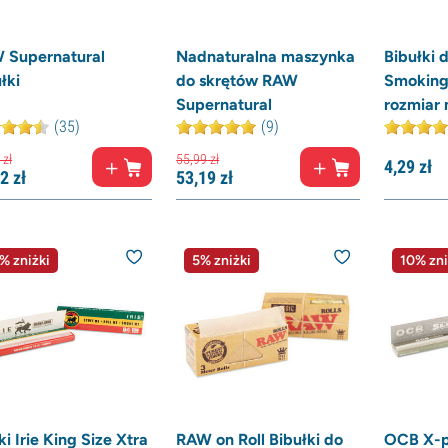
 Supernatural
Nadnaturalna maszynka
Bibułki 
łki
do skrętów RAW
Smoking
Supernatural
rozmiar
(35)
(9)
zł
55,
99
zł
4,
29
zł
2
zł
53,
19
zł
% zniżki
5% zniżki
10% zni
ki Irie King Size Xtra
RAW on Roll Bibułki do
OCB X-pe