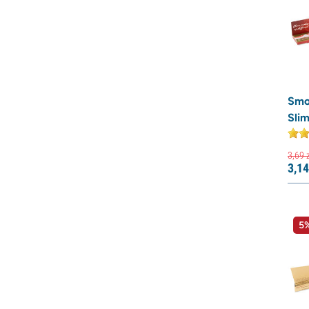
Smo
Slim
3,
69
z
3,
14
5%