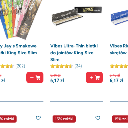
cy Jay's Smakowe
Vibes Ultra-Thin bletki
Vibes Ri
łki King Size Slim
do jointów King Size
skrętów 
Slim
(202)
(34)
ł
6,
49
zł
6,
49
zł
zł
6,
17
zł
6,
17
zł
% zniżki
15% zniżki
15% zni