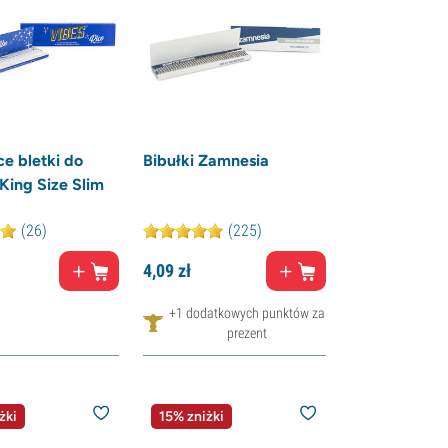
ce bletki do
Bibułki Zamnesia
King Size Slim
(26)
(225)
4,
09
zł
+1 dodatkowych punktów za
prezent
żki
15% zniżki