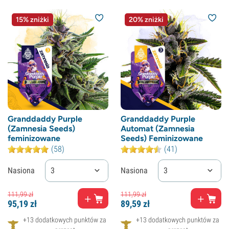
15% zniżki
20% zniżki
Granddaddy Purple
Granddaddy Purple
(Zamnesia Seeds)
Automat (Zamnesia
feminizowane
Seeds) Feminizowane
(58)
(41)
Nasiona
3
Nasiona
3
111,
99
zł
111,
99
zł
95,
19
zł
89,
59
zł
+13 dodatkowych punktów za
+13 dodatkowych punktów za