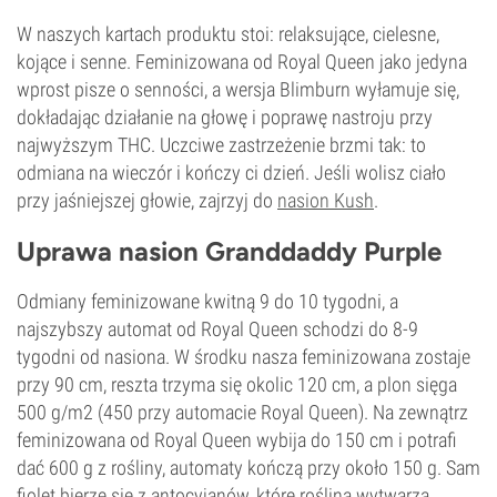
W naszych kartach produktu stoi: relaksujące, cielesne,
kojące i senne. Feminizowana od Royal Queen jako jedyna
wprost pisze o senności, a wersja Blimburn wyłamuje się,
dokładając działanie na głowę i poprawę nastroju przy
najwyższym THC. Uczciwe zastrzeżenie brzmi tak: to
odmiana na wieczór i kończy ci dzień. Jeśli wolisz ciało
przy jaśniejszej głowie, zajrzyj do
nasion Kush
.
Uprawa nasion Granddaddy Purple
Odmiany feminizowane kwitną 9 do 10 tygodni, a
najszybszy automat od Royal Queen schodzi do 8-9
tygodni od nasiona. W środku nasza feminizowana zostaje
przy 90 cm, reszta trzyma się okolic 120 cm, a plon sięga
500 g/m2 (450 przy automacie Royal Queen). Na zewnątrz
feminizowana od Royal Queen wybija do 150 cm i potrafi
dać 600 g z rośliny, automaty kończą przy około 150 g. Sam
fiolet bierze się z antocyjanów, które roślina wytwarza