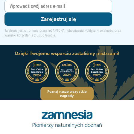
Zarejestruj się
Ta strona jest chroniona przez reCAPTCHA i obowiązują
Polityka Prywatności
oraz
Warunki korzystania z usług
Google.
Dzięki Twojemu wsparciu zostaliśmy mistrzami!
Poznaj nasze wszystkie
nagrody
Pionierzy naturalnych doznań