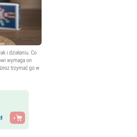
ak i działaniu. Co
nowi wymaga on
ożesz trzymać go w
ł