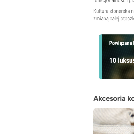
funkcjonalność i pr
Kultura stonerska ni
zmianą całej otoczk
Powiązana 
10 luksu
Akcesoria k