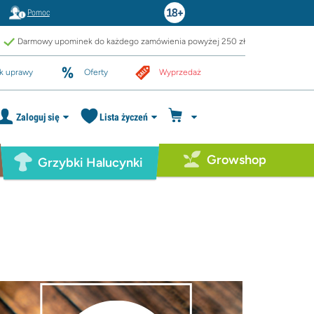
Pomoc
Darmowy upominek do każdego zamówienia powyżej 250 zł
k uprawy
Oferty
Wyprzedaż
Zaloguj się
Lista życzeń
Growshop
Grzybki Halucynki