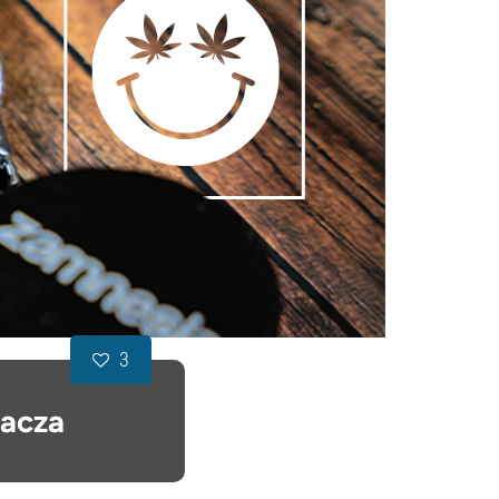
3
lacza