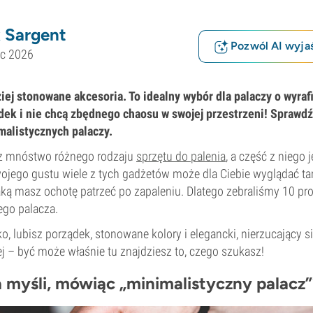
 Sargent
Pozwól AI wyjaś
ec 2026
iej stonowane akcesoria. To idealny wybór dla palaczy o wyra
dek i nie chcą zbędnego chaosu w swojej przestrzeni! Sprawd
malistycznych palaczy.
sz mnóstwo różnego rodzaju
sprzętu do palenia
, a część z niego 
ojego gustu wiele z tych gadżetów może dla Ciebie wyglądać tan
jaką masz ochotę patrzeć po zapaleniu. Dlatego zebraliśmy 10 p
ego palacza.
, lubisz porządek, stonowane kolory i elegancki, nierzucający s
alej – być może właśnie tu znajdziesz to, czego szukasz!
myśli, mówiąc „minimalistyczny palacz”