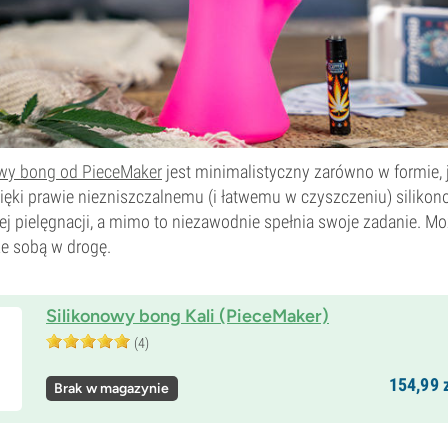
owy bong od PieceMaker
jest minimalistyczny zarówno w formie, j
ęki prawie niezniszczalnemu (i łatwemu w czyszczeniu) siliko
ej pielęgnacji, a mimo to niezawodnie spełnia swoje zadanie. M
e sobą w drogę.
Silikonowy bong Kali (PieceMaker)
(4)
154,
99
z
Brak w magazynie