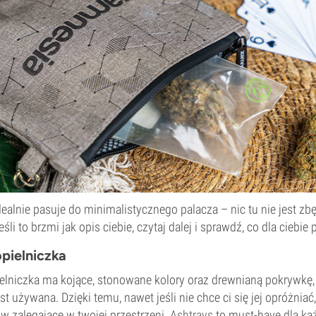
ealnie pasuje do minimalistycznego palacza – nic tu nie jest zb
śli to brzmi jak opis ciebie, czytaj dalej i sprawdź, co dla ciebi
pielniczka
elniczka ma kojące, stonowane kolory oraz drewnianą pokrywkę,
est używana. Dzięki temu, nawet jeśli nie chce ci się jej opróżnia
ów zalegające w twojej przestrzeni.
Ashtrays
to must-have dla ka