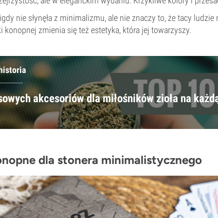
zejrzystość, ale w eleganckim wydaniu. Krzykliwe kolory i przes
gdy nie słynęła z minimalizmu, ale nie znaczy to, że tacy ludzie n
i konopnej zmienia się też estetyka, która jej towarzyszy.
historia
sowych akcesoriów dla miłośników zioła na każd
onopne dla stonera minimalistycznego