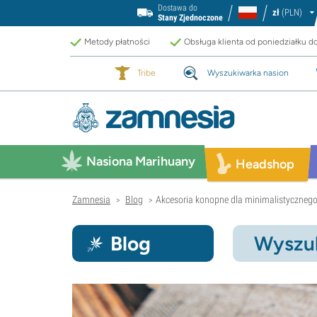
Dostawa do
zł
(PLN)
Stany Zjednoczone
Metody płatności
Obsługa klienta od poniedziałku d
Tribe
Wyszukiwarka nasion
Nasiona Marihuany
Headshop
Zamnesia
Blog
Akcesoria konopne dla minimalistyczneg
>
>
Blog
Wyszuk