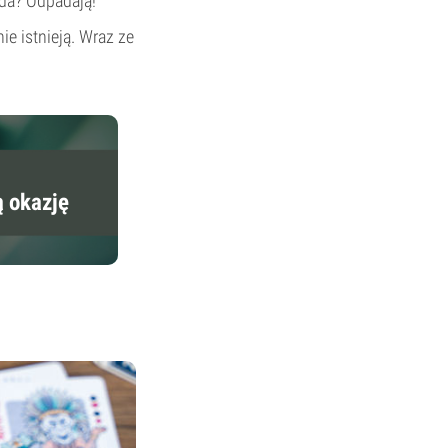
ada? Odpadają!
ie istnieją. Wraz ze
ą okazję