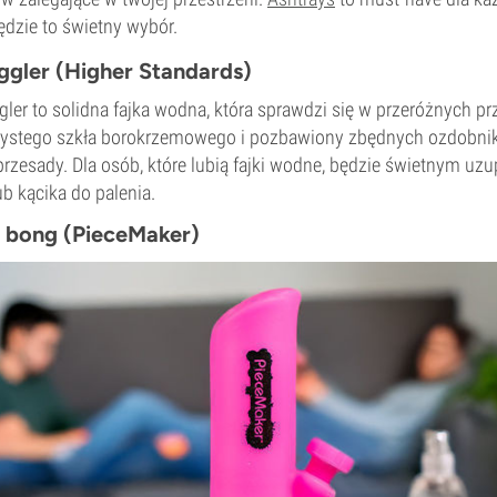
ędzie to świetny wybór.
ggler (Higher Standards)
ler to solidna fajka wodna, która sprawdzi się w przeróżnych pr
zystego szkła borokrzemowego i pozbawiony zbędnych ozdobnikó
przesady. Dla osób, które lubią fajki wodne, będzie świetnym uz
b kącika do palenia.
y bong (PieceMaker)