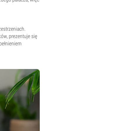
zestrzeniach.
w, prezentuje się
upełnieniem