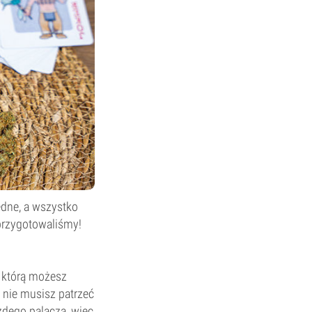
ędne, a wszystko
e przygotowaliśmy!
 którą możesz
ć, nie musisz patrzeć
żdego palacza, więc