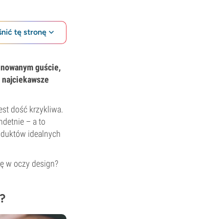
nić tę stronę
finowanym guście,
ź najciekawsze
jest dość krzykliwa.
detnie – a to
roduktów idealnych
ię w oczy design?
?