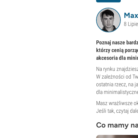
Max
8 Lipi
Poznaj nasze bardz
którzy cenią porzą
akcesoria dla mini
Na rynku znajdzie
W zależności od Tw
ostatnia rzecz, na 
dla minimalistyczn
Masz wrażliwsze oko
Jeśli tak, czytaj d
Co mamy na 