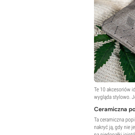
Te 10 akcesoriów id
wygląda stylowo. Je
Ceramiczna po
Ta ceramiczna popi
nakryć ją, gdy nie j
na niedopałki joint