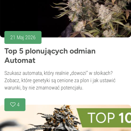
21 Maj 2026
Top 5 plonujących odmian
Automat
Szukasz automata, który realnie „dowozi” w słoikach?
Zobacz, które genetyki są cenione za plon i jak ustawić
warunki, by nie zmarnować potencjału.
4