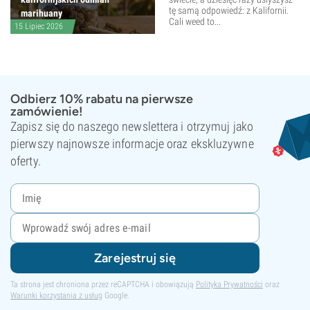
tę samą odpowiedź: z Kalifornii.
marihuany
Cali weed to...
15 Lipiec 2026
Odbierz 10% rabatu na pierwsze
zamówienie!
Zapisz się do naszego newslettera i otrzymuj jako
pierwszy najnowsze informacje oraz ekskluzywne
oferty.
Zarejestruj się
Ta strona jest chroniona przez reCAPTCHA i obowiązują
Polityka Prywatności
oraz
Warunki korzystania z usług
Google.