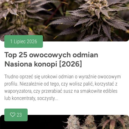
1 Lipiec 2026
Top 25 owocowych odmian
Nasiona konopi [2026]
Trudno oprzeć się urokowi odmian o wyraźnie owocowym
profilu. Niezależnie od tego, czy wolisz palić, korzystać z
waporyzatora, czy przerabiać susz na smakowite edibles
lub koncentraty, soczysty...
23