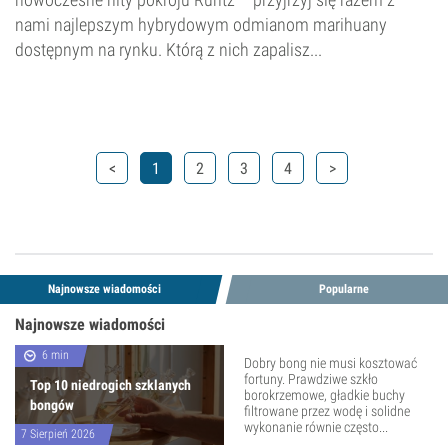
nami najlepszym hybrydowym odmianom marihuany
dostępnym na rynku. Którą z nich zapalisz...
<
1
2
3
4
>
Najnowsze wiadomości
Popularne
Najnowsze wiadomości
6 min
Dobry bong nie musi kosztować
fortuny. Prawdziwe szkło
Top 10 niedrogich szklanych
borokrzemowe, gładkie buchy
bongów
filtrowane przez wodę i solidne
wykonanie równie często...
7 Sierpień 2026