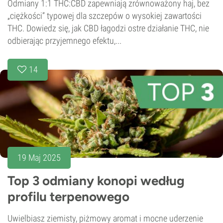
Odmiany 1:1 THC:CBD zapewniają zrównoważony haj, bez
„ciężkości” typowej dla szczepów o wysokiej zawartości
THC. Dowiedz się, jak CBD łagodzi ostre działanie THC, nie
odbierając przyjemnego efektu,...
14
19 Maj 2025
Top 3 odmiany konopi według
profilu terpenowego
Uwielbiasz ziemisty, piżmowy aromat i mocne uderzenie