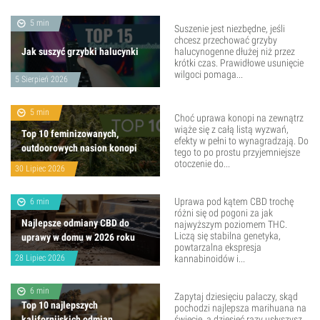
5 min
Suszenie jest niezbędne, jeśli
chcesz przechować grzyby
Jak suszyć grzybki halucynki
halucynogenne dłużej niż przez
krótki czas. Prawidłowe usunięcie
wilgoci pomaga...
5 Sierpień 2026
5 min
Choć uprawa konopi na zewnątrz
wiąże się z całą listą wyzwań,
Top 10 feminizowanych,
efekty w pełni to wynagradzają. Do
outdoorowych nasion konopi
tego to po prostu przyjemniejsze
otoczenie do...
30 Lipiec 2026
Uprawa pod kątem CBD trochę
6 min
różni się od pogoni za jak
Najlepsze odmiany CBD do
najwyższym poziomem THC.
Liczą się stabilna genetyka,
uprawy w domu w 2026 roku
powtarzalna ekspresja
28 Lipiec 2026
kannabinoidów i...
6 min
Zapytaj dziesięciu palaczy, skąd
Top 10 najlepszych
pochodzi najlepsza marihuana na
kalifornijskich odmian
świecie, a dziesięć razy usłyszysz