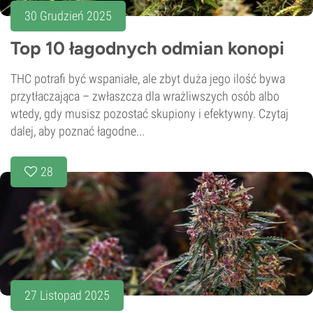
30 Grudzień 2025
Top 10 łagodnych odmian konopi
THC potrafi być wspaniałe, ale zbyt duża jego ilość bywa
przytłaczająca – zwłaszcza dla wrażliwszych osób albo
wtedy, gdy musisz pozostać skupiony i efektywny. Czytaj
dalej, aby poznać łagodne...
28
27 Listopad 2025