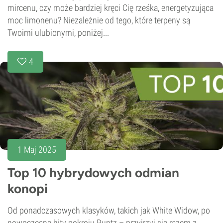
mircenu, czy może bardziej kręci Cię rześka, energetyzująca
moc limonenu? Niezależnie od tego, które terpeny są
Twoimi ulubionymi, poniżej...
4
1 Maj 2025
Top 10 hybrydowych odmian
konopi
Od ponadczasowych klasyków, takich jak White Widow, po
nowoczesne hity pokroju Runtz – przyjrzyj się razem z