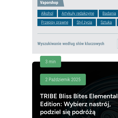
Vaporshop
Alkohol
Artykuły redakcyjne
Badania
Przepisy prawne
Styl życia
Sztuka
Wyszukiwanie według słów kluczowych
3 min
2 Październik 2025
TRIBE Bliss Bites Elemental
Edition: Wybierz nastrój,
podziel się podróżą