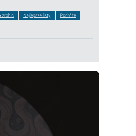
o zrobić
Najlepsze listy
Podróże