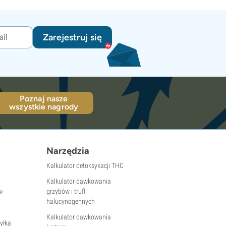
Zarejestruj się
Poznaj nasze
wszystkie nagrody
Narzędzia
Kalkulator detoksykacji THC
Kalkulator dawkowania
grzybów i trufli
e
halucynogennych
Kalkulator dawkowania
yłka