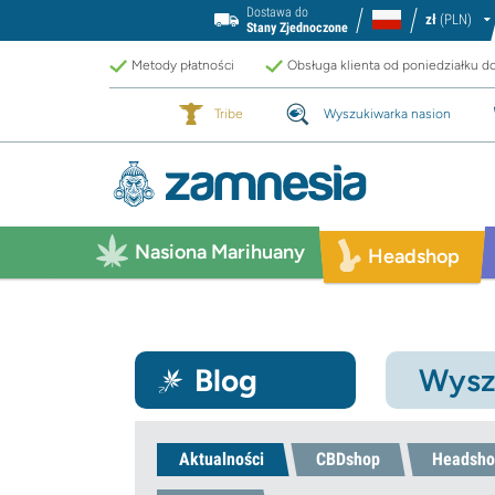
Dostawa do
zł
(PLN)
Stany Zjednoczone
Metody płatności
Obsługa klienta od poniedziałku d
Tribe
Wyszukiwarka nasion
Nasiona Marihuany
Headshop
Blog
Wysz
Aktualności
CBDshop
Headsho