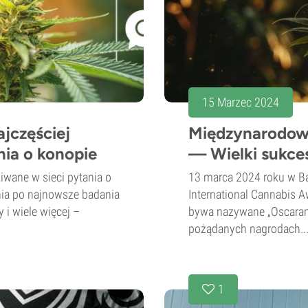
15 Marzec 2024
jczęściej
Międzynarodow
nia o konopie
— Wielki sukce
iwane w sieci pytania o
13 marca 2024 roku w Ba
nia po najnowsze badania
International Cannabis 
 i wiele więcej –
bywa nazywane „Oscarami
pożądanych nagrodach..
1