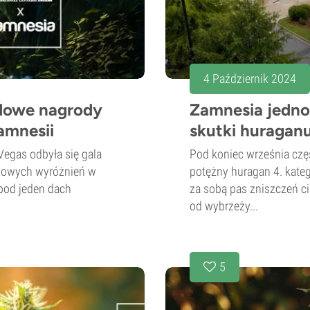
4 Październik 2024
dowe nagrody
Zamnesia jednoc
amnesii
skutki huragan
egas odbyła się gala
Pod koniec września cz
tiżowych wyróżnień w
potężny huragan 4. kateg
 pod jeden dach
za sobą pas zniszczeń c
od wybrzeży...
5