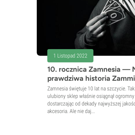
1 Listopad 2022
10. rocznica Zamnesia — 
prawdziwa historia Zamm
Zamnesia świętuje 10 lat na szczycie. Tak
ulubiony sklep właśnie osiągnął ogromny
dostarczając od dekady najwyższej jakośc
akcesoria. Ale nie daj...