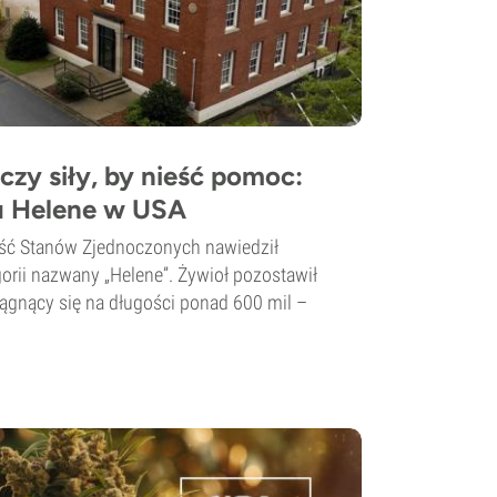
zy siły, by nieść pomoc:
u Helene w USA
ęść Stanów Zjednoczonych nawiedził
orii nazwany „Helene”. Żywioł pozostawił
iągnący się na długości ponad 600 mil –