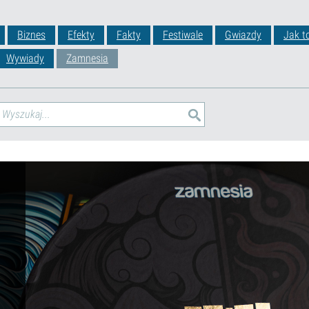
Biznes
Efekty
Fakty
Festiwale
Gwiazdy
Jak t
Wywiady
Zamnesia