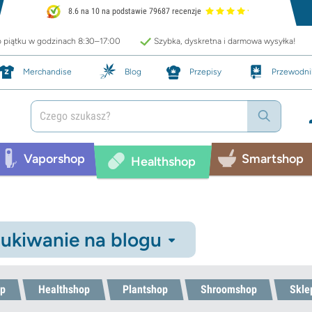
8.6 na 10 na podstawie 79687 recenzje
o piątku w godzinach 8:30–17:00
Szybka, dyskretna i darmowa wysyłka!
Merchandise
Blog
Przepisy
Przewodni
Vaporshop
Smartshop
Healthshop
ukiwanie na blogu
p
Healthshop
Plantshop
Shroomshop
Skle