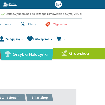
Pomoc
Darmowy upominek do każdego zamówienia powyżej 250 zł
k uprawy
Oferty
Wyprzedaż
Zaloguj się
Lista życzeń
Growshop
Grzybki Halucynki
p z nasionami
Smartshop