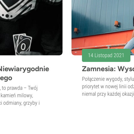
14 Listopad 2021
Niewiarygodnie
Zamnesia: Wysok
iego
Połączenie wygody, stylu
priorytet w nowej linii o
, to prawda – Twój
niemal przy każdej okazji
 kamień milowy,
i odmiany, grzyby i