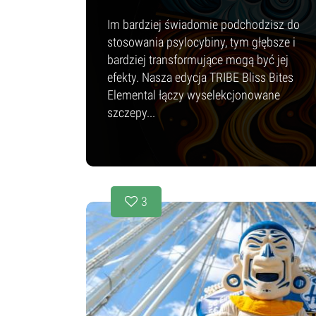
Im bardziej świadomie podchodzisz do
stosowania psylocybiny, tym głębsze i
bardziej transformujące mogą być jej
efekty. Nasza edycja TRIBE Bliss Bites
Elemental łączy wyselekcjonowane
szczepy...
3