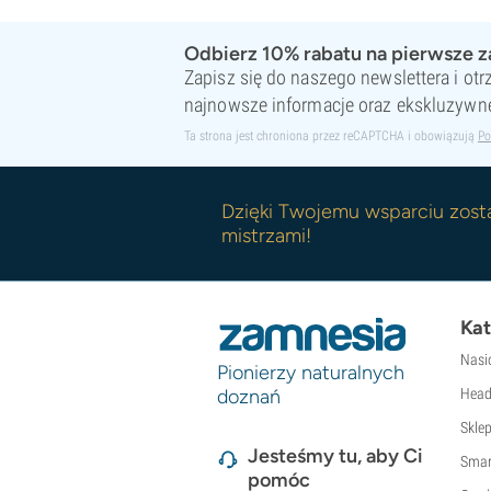
Odbierz 10% rabatu na pierwsze 
Zapisz się do naszego newslettera i ot
najnowsze informacje oraz ekskluzywne
Ta strona jest chroniona przez reCAPTCHA i obowiązują
Po
Dzięki Twojemu wsparciu zost
mistrzami!
Kat
Nasi
Pionierzy naturalnych
doznań
Head
Skle
Jesteśmy tu, aby Ci
Smar
pomóc