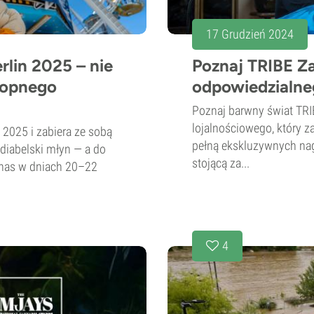
17 Grudzień 2024
lin 2025 – nie
Poznaj TRIBE Za
nopnego
odpowiedzialneg
Poznaj barwny świat TR
lojalnościowego, który 
 2025 i zabiera ze sobą
pełną ekskluzywnych nagr
iabelski młyn — a do
stojącą za...
o nas w dniach 20–22
4