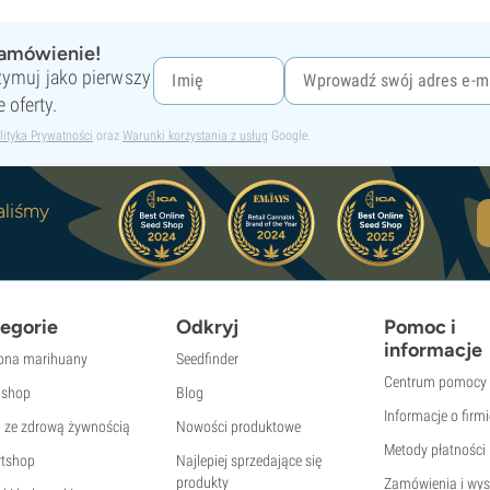
zamówienie!
rzymuj jako pierwszy
 oferty.
lityka Prywatności
oraz
Warunki korzystania z usług
Google.
aliśmy
egorie
Odkryj
Pomoc i
informacje
ona marihuany
Seedfinder
Centrum pomocy
shop
Blog
Informacje o firmi
p ze zdrową żywnością
Nowości produktowe
Metody płatności
tshop
Najlepiej sprzedające się
produkty
Zamówienia i wys