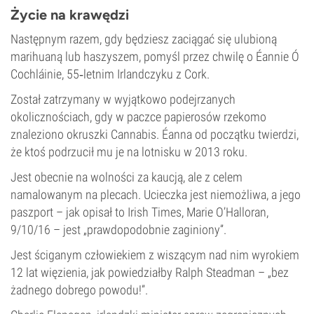
Życie na krawędzi
Następnym razem, gdy będziesz zaciągać się ulubioną
marihuaną lub haszyszem, pomyśl przez chwilę o Éannie Ó
Cochláinie, 55‑letnim Irlandczyku z Cork.
Został zatrzymany w wyjątkowo podejrzanych
okolicznościach, gdy w paczce papierosów rzekomo
znaleziono okruszki
Cannabis
. Éanna od początku twierdzi,
że ktoś podrzucił mu je na lotnisku w 2013 roku.
Jest obecnie na wolności za kaucją, ale z celem
namalowanym na plecach. Ucieczka jest niemożliwa, a jego
paszport – jak opisał to Irish Times, Marie O’Halloran,
9/10/16 – jest „prawdopodobnie zaginiony”.
Jest ściganym człowiekiem z wiszącym nad nim wyrokiem
12 lat więzienia, jak powiedziałby Ralph Steadman – „bez
żadnego dobrego powodu!”.