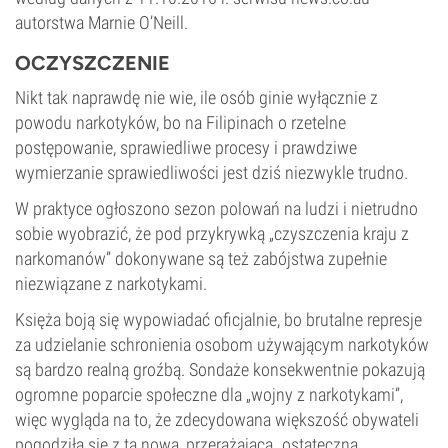
autorstwa Marnie O’Neill.
OCZYSZCZENIE
Nikt tak naprawdę nie wie, ile osób ginie wyłącznie z
powodu narkotyków, bo na Filipinach o rzetelne
postępowanie, sprawiedliwe procesy i prawdziwe
wymierzanie sprawiedliwości jest dziś niezwykle trudno.
W praktyce ogłoszono sezon polowań na ludzi i nietrudno
sobie wyobrazić, że pod przykrywką „czyszczenia kraju z
narkomanów” dokonywane są też zabójstwa zupełnie
niezwiązane z narkotykami.
Księża boją się wypowiadać oficjalnie, bo brutalne represje
za udzielanie schronienia osobom używającym narkotyków
są bardzo realną groźbą. Sondaże konsekwentnie pokazują
ogromne poparcie społeczne dla „wojny z narkotykami”,
więc wygląda na to, że zdecydowana większość obywateli
pogodziła się z tą nową, przerażającą „ostateczną