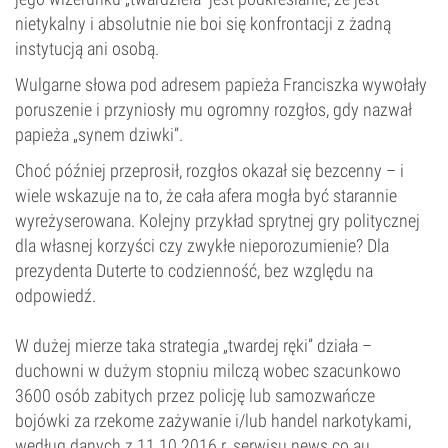
nietykalny i absolutnie nie boi się konfrontacji z żadną
instytucją ani osobą.
Wulgarne słowa pod adresem papieża Franciszka wywołały
poruszenie i przyniosły mu ogromny rozgłos, gdy nazwał
papieża „synem dziwki”.
Choć później przeprosił, rozgłos okazał się bezcenny – i
wiele wskazuje na to, że cała afera mogła być starannie
wyreżyserowana. Kolejny przykład sprytnej gry politycznej
dla własnej korzyści czy zwykłe nieporozumienie? Dla
prezydenta Duterte to codzienność, bez względu na
odpowiedź.
W dużej mierze taka strategia „twardej ręki” działa –
duchowni w dużym stopniu milczą wobec szacunkowo
3600 osób zabitych przez policję lub samozwańcze
bojówki za rzekome zażywanie i/lub handel narkotykami,
według danych z 11.10.2016 r. serwisu news.co.au