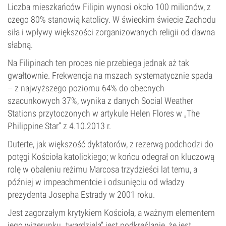
Liczba mieszkańców Filipin wynosi około 100 milionów, z
czego 80% stanowią katolicy. W świeckim świecie Zachodu
siła i wpływy większości zorganizowanych religii od dawna
słabną.
Na Filipinach ten proces nie przebiega jednak aż tak
gwałtownie. Frekwencja na mszach systematycznie spada
– z najwyższego poziomu 64% do obecnych
szacunkowych 37%, wynika z danych Social Weather
Stations przytoczonych w artykule Helen Flores w „The
Philippine Star” z 4.10.2013 r.
Duterte, jak większość dyktatorów, z rezerwą podchodzi do
potęgi Kościoła katolickiego; w końcu odegrał on kluczową
rolę w obaleniu reżimu Marcosa trzydzieści lat temu, a
później w impeachmentcie i odsunięciu od władzy
prezydenta Josepha Estrady w 2001 roku.
Jest zagorzałym krytykiem Kościoła, a ważnym elementem
jego wizerunku „twardziela” jest podkreślanie, że jest