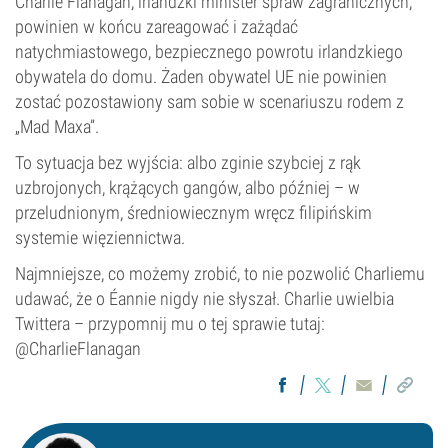
Charlie Flanagan, irlandzki minister spraw zagranicznych,
powinien w końcu zareagować i zażądać
natychmiastowego, bezpiecznego powrotu irlandzkiego
obywatela do domu. Żaden obywatel UE nie powinien
zostać pozostawiony sam sobie w scenariuszu rodem z
„Mad Maxa”.
To sytuacja bez wyjścia: albo zginie szybciej z rąk
uzbrojonych, krążących gangów, albo później – w
przeludnionym, średniowiecznym wręcz filipińskim
systemie więziennictwa.
Najmniejsze, co możemy zrobić, to nie pozwolić Charliemu
udawać, że o Éannie nigdy nie słyszał. Charlie uwielbia
Twittera – przypomnij mu o tej sprawie tutaj:
@CharlieFlanagan