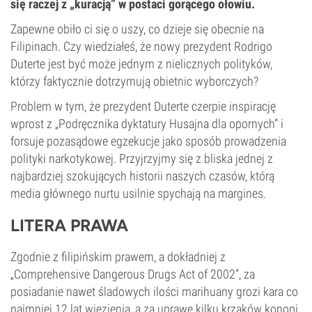
się raczej z „kuracją” w postaci gorącego ołowiu.
Zapewne obiło ci się o uszy, co dzieje się obecnie na
Filipinach. Czy wiedziałeś, że nowy prezydent Rodrigo
Duterte jest być może jednym z nielicznych polityków,
którzy faktycznie dotrzymują obietnic wyborczych?
Problem w tym, że prezydent Duterte czerpie inspirację
wprost z „Podręcznika dyktatury Husajna dla opornych” i
forsuje pozasądowe egzekucje jako sposób prowadzenia
polityki narkotykowej. Przyjrzyjmy się z bliska jednej z
najbardziej szokujących historii naszych czasów, którą
media głównego nurtu usilnie spychają na margines.
LITERA PRAWA
Zgodnie z filipińskim prawem, a dokładniej z
„Comprehensive Dangerous Drugs Act of 2002”, za
posiadanie nawet śladowych ilości marihuany grozi kara co
najmniej 12 lat więzienia, a za uprawę kilku krzaków konopi