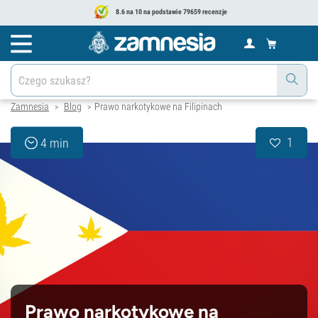
8.6 na 10 na podstawie 79659 recenzje
Zamnesia
Blog
Prawo narkotykowe na Filipinach
>
>
1
4 min
Prawo narkotykowe na