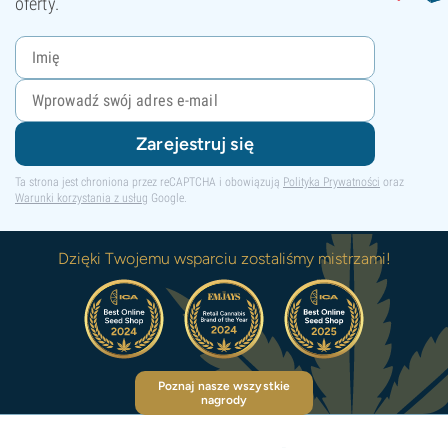
oferty.
Zarejestruj się
Ta strona jest chroniona przez reCAPTCHA i obowiązują
Polityka Prywatności
oraz
Warunki korzystania z usług
Google.
Dzięki Twojemu wsparciu zostaliśmy mistrzami!
Poznaj nasze wszystkie
nagrody