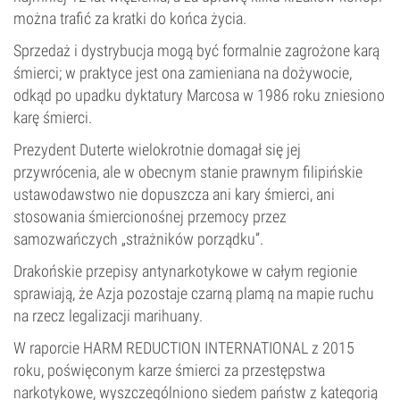
można trafić za kratki do końca życia.
Sprzedaż i dystrybucja mogą być formalnie zagrożone karą
śmierci; w praktyce jest ona zamieniana na dożywocie,
odkąd po upadku dyktatury Marcosa w 1986 roku zniesiono
karę śmierci.
Prezydent Duterte wielokrotnie domagał się jej
przywrócenia, ale w obecnym stanie prawnym filipińskie
ustawodawstwo nie dopuszcza ani kary śmierci, ani
stosowania śmiercionośnej przemocy przez
samozwańczych „strażników porządku”.
Drakońskie przepisy antynarkotykowe w całym regionie
sprawiają, że Azja pozostaje czarną plamą na mapie ruchu
na rzecz legalizacji marihuany.
W raporcie HARM REDUCTION INTERNATIONAL z 2015
roku, poświęconym karze śmierci za przestępstwa
narkotykowe, wyszczególniono siedem państw z kategorią