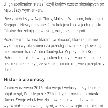
„High application states”, czyli krajów często sięgających po
najwyższy wymiar kary.
Pięć z nich leży w Azji: Chiny, Malezja, Wietnam, Indonezja i
Singapur. Niewykluczone, że w kolejnych edycjach raportu
Filipiny doczekają się własnej, odrębnej kategorii.
Pozostałymi dwoma filarami „wolności”, które regularnie
wykonują wyroki śmierci za przestępstwa narkotykowe, są
niezmiennie Iran i Arabia Saudyjska. W przypadku Korei
Północnej brak jest wiarygodnych danych – można jednak
bezpiecznie założyć, że sielanki tam nie ma, więc przejdźmy
dalej.
Historia przemocy
Zanim w czerwcu 2016 roku wygrał wybory prezydenckie i
objął urząd, Duterte przez 22 lata był burmistrzem miasta
Davao. Swoje władztwo zbudował na krwi i od zawsze
wyróżniał się bezwzględnymi, wręcz złowrogimi ambicjami.