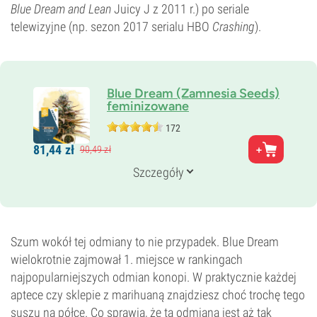
Blue Dream and Lean
Juicy J z 2011 r.) po seriale
telewizyjne (np. sezon 2017 serialu HBO
Crashing
).
Blue Dream (Zamnesia Seeds)
feminizowane
172
Rodzice
81,
44
zł
90,
49
zł
Blueberry x Haze
Genetyka
Szczegóły
20% Indica /
80% Sativa
Czas kwitnienia
9–10 tygodni
THC
27%
Szum wokół tej odmiany to nie przypadek. Blue Dream
CBD
wielokrotnie zajmował 1. miejsce w rankingach
0–1%
najpopularniejszych odmian konopi. W praktycznie każdej
Typ kwitnienia
aptece czy sklepie z marihuaną znajdziesz choć trochę tego
Fotoperiod
suszu na półce. Co sprawia, że ta odmiana jest aż tak