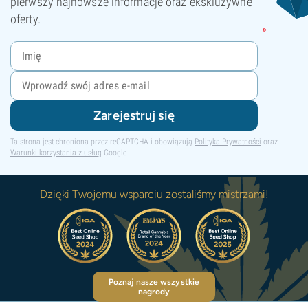
pierwszy najnowsze informacje oraz ekskluzywne
oferty.
Zarejestruj się
Ta strona jest chroniona przez reCAPTCHA i obowiązują
Polityka Prywatności
oraz
Warunki korzystania z usług
Google.
Dzięki Twojemu wsparciu zostaliśmy mistrzami!
Poznaj nasze wszystkie
nagrody