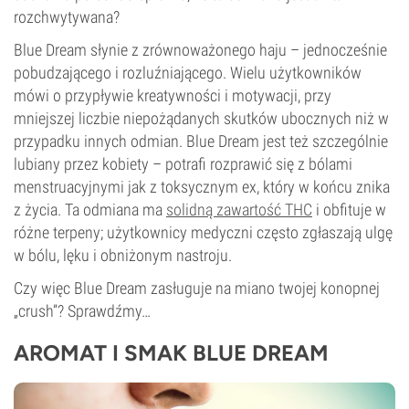
rozchwytywana?
Blue Dream słynie z zrównoważonego haju – jednocześnie
pobudzającego i rozluźniającego. Wielu użytkowników
mówi o przypływie kreatywności i motywacji, przy
mniejszej liczbie niepożądanych skutków ubocznych niż w
przypadku innych odmian. Blue Dream jest też szczególnie
lubiany przez kobiety – potrafi rozprawić się z bólami
menstruacyjnymi jak z toksycznym ex, który w końcu znika
z życia. Ta odmiana ma
solidną zawartość THC
i obfituje w
różne terpeny; użytkownicy medyczni często zgłaszają ulgę
w bólu, lęku i obniżonym nastroju.
Czy więc Blue Dream zasługuje na miano twojej konopnej
„crush”? Sprawdźmy…
AROMAT I SMAK BLUE DREAM