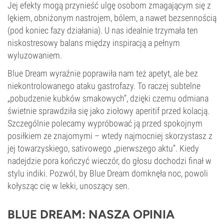
Jej efekty mogą przynieść ulgę osobom zmagającym się z
lękiem, obniżonym nastrojem, bólem, a nawet bezsennością
(pod koniec fazy działania). U nas idealnie trzymała ten
niskostresowy balans między inspiracją a pełnym
wyluzowaniem.
Blue Dream wyraźnie poprawiła nam też apetyt, ale bez
niekontrolowanego ataku gastrofazy. To raczej subtelne
„pobudzenie kubków smakowych”, dzięki czemu odmiana
świetnie sprawdziła się jako ziołowy aperitif przed kolacją.
Szczególnie polecamy wypróbować ją przed spokojnym
posiłkiem ze znajomymi – wtedy najmocniej skorzystasz z
jej towarzyskiego, sativowego „pierwszego aktu”. Kiedy
nadejdzie pora kończyć wieczór, do głosu dochodzi finał w
stylu indiki. Pozwól, by Blue Dream domknęła noc, powoli
kołysząc cię w lekki, unoszący sen.
BLUE DREAM: NASZA OPINIA