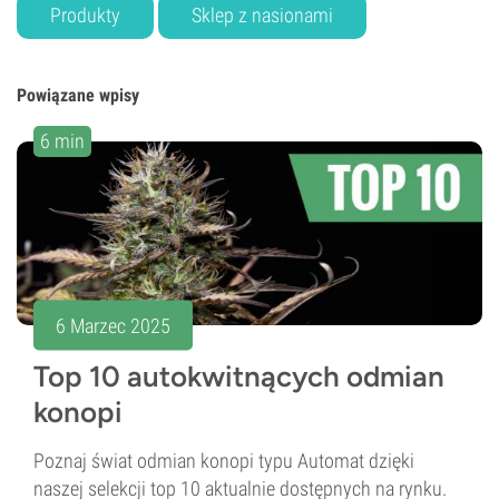
Produkty
Sklep z nasionami
Powiązane wpisy
6 min
6 Marzec 2025
Top 10 autokwitnących odmian
konopi
Poznaj świat odmian konopi typu Automat dzięki
naszej selekcji top 10 aktualnie dostępnych na rynku.