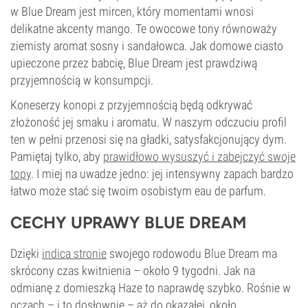
w Blue Dream jest mircen, który momentami wnosi
delikatne akcenty mango. Te owocowe tony równoważy
ziemisty aromat sosny i sandałowca. Jak domowe ciasto
upieczone przez babcię, Blue Dream jest prawdziwą
przyjemnością w konsumpcji.
Koneserzy konopi z przyjemnością będą odkrywać
złożoność jej smaku i aromatu. W naszym odczuciu profil
ten w pełni przenosi się na gładki, satysfakcjonujący dym.
Pamiętaj tylko, aby
prawidłowo wysuszyć i zabejczyć swoje
topy
. I miej na uwadze jedno: jej intensywny zapach bardzo
łatwo może stać się twoim osobistym eau de parfum.
CECHY UPRAWY BLUE DREAM
Dzięki
indica stronie
swojego rodowodu Blue Dream ma
skrócony czas kwitnienia – około 9 tygodni. Jak na
odmianę z domieszką Haze to naprawdę szybko. Rośnie w
oczach – i to dosłownie – aż do okazałej, około