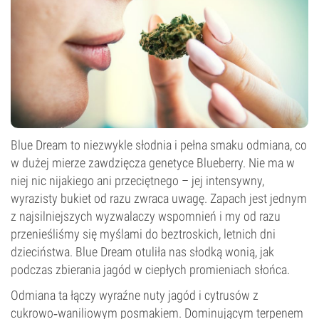
Blue Dream to niezwykle słodnia i pełna smaku odmiana, co
w dużej mierze zawdzięcza genetyce Blueberry. Nie ma w
niej nic nijakiego ani przeciętnego – jej intensywny,
wyrazisty bukiet od razu zwraca uwagę. Zapach jest jednym
z najsilniejszych wyzwalaczy wspomnień i my od razu
przenieśliśmy się myślami do beztroskich, letnich dni
dzieciństwa. Blue Dream otuliła nas słodką wonią, jak
podczas zbierania jagód w ciepłych promieniach słońca.
Odmiana ta łączy wyraźne nuty jagód i cytrusów z
cukrowo‑waniliowym posmakiem. Dominującym terpenem