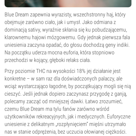
Blue Dream zapewnia wyrazisty, wszechstronny haj, który
obejmuje zarówno ciało, jak i umysł. Jako odmiana z
dominacją sativy, wyraźnie skłania się ku pobudzającemu,
klarownemu hajowi mózgowemu. Gdy jednak pierwsza fala
uniesienia zaczyna opadać, do głosu dochodzą geny indiki.
Na początku uderza mocna euforia, która stopniowo
przechodzi w kojący, głęboki relaks ciała.
Przy poziomie THC na wysokości 18% jej działanie jest
konkretne – w sam raz dla doświadczonych palaczy, ale
wciąż wystarczająco łagodne, by początkujący mogli się nią
cieszyć. Jeśli jednak dopiero zaczynasz przygodę z ganją,
polecamy zacząć od mniejszej dawki. Łatwo zrozumieć,
czemu Blue Dream ma tylu fanów zarówno wśród
użytkowników rekreacyjnych, jak i medycznych. Euforyczne
uniesienie z delikatnym „rozpłynięciem” mięśni utrzymało
nas w stanie odprężenia, bez uczucia ołowianej ciężkości.