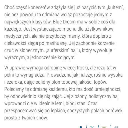
Choć część koneserów zdążyła się już nasycić tym „kultem”,
nie bez powodu ta odmiana wciąż pozostaje jednym z
największych klasyków. Blue Dream ma w sobie coś dla
każdego. Jest wystarczająco mocna dla użytkowników
medycznych, ale nie przytłoczy mamy, która dopiero z
ciekawości sięga po marihuanę. Jej zachodnie korzenie
czuć w słonecznym, „surferskim” haj’u, który wywołuje –
wyraźnym, a jednocześnie kojącym.
W uprawie wymaga odrobinę więcej troski, ale rezultat w
pełni to wynagradza. Prowadzona jak należy, rośnie wysoka
i szeroka, dając solidny plon topowej jakości topów.
Polecamy tę odmianę każdemu, kto ma dość umiejętności,
by odpowiednio się nią zająć. Jej złożony, holistyczny haj
wprowadzi cię w idealnie letni, błogi stan. Czas
przespacerować się po lepkich, soczystych polach borówek
prosto z twoich snów.