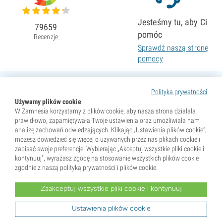
Jesteśmy tu, aby Ci
79659
pomóc
Recenzje
Sprawdź naszą stronę
pomocy
Polityka prywatności
Używamy plików cookie
W Zamnesia korzystamy z plików cookie, aby nasza strona działała
prawidłowo, zapamiętywała Twoje ustawienia oraz umożliwiała nam
analizę zachowań odwiedzających. Klikając „Ustawienia plików cookie”,
możesz dowiedzieć się więcej o używanych przez nas plikach cookie i
zapisać swoje preferencje. Wybierając „Akceptuj wszystkie pliki cookie i
kontynuuj”, wyrażasz zgodę na stosowanie wszystkich plików cookie
zgodnie z naszą polityką prywatności i plików cookie.
Zaakceptuj wszystkie pliki cookie i kontynuuj
* Nasiona są sprzedawane wyłącznie jako pamiątki. Kiełkowanie nasion jest nielegalne w wielu krajach.
Przed zakupem zapoznaj się z lokalnym prawem. Kupując, potwierdzasz, że jesteś pełnoletni w miejscu
zamieszkania oraz znasz obowiązujące przepisy. Zamnesia nie ponosi odpowiedzialności za działania
Ustawienia plików cookie
niezgodne z prawem.