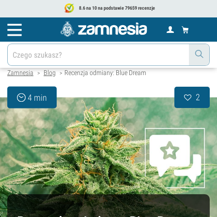
8.6 na 10 na podstawie 79659 recenzje
Zamnesia
Blog
Recenzja odmiany: Blue Dream
>
>
2
4 min