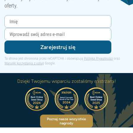
oferty.
Zarejestruj się
Ta strona jest chroniona przez reCAPTCHA i obowiązują
Polityka Prywatności
oraz
Warunki korzystania z usług
Google.
Dzięki Twojemu wsparciu zostaliśmy mistrzami!
Poznaj nasze wszystkie
nagrody