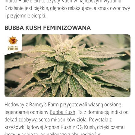
indica – ale efekt to czysty Kush w najlepszym wydaniu.
Działanie jest ciężkie, głęboko relaksujące, a smak owocowy
i przyjemnie cierpki.
BUBBA KUSH FEMINIZOWANA
Hodowcy z Barney’s Farm przygotowali własną odsłonę
legendarnej odmiany
Bubba Kush
. Ta z dominacją indiki od
dekad zdobywa serca miłośników zioła. Powstała z
krzyżówki lądowej Afghan Kush z OG Kush, dzięki czemu
łączy w sobie to, co najlepsze z obu rodziców: