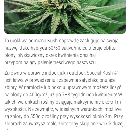
Ta urokliwa odmiana Kush naprawdę zasługuje na swoją
nazwę. Jako hybryda 50/50 sativa/indica oferuje obfite
plony, błyskawiczny okres kwitnienia oraz haj
przypominający palenie treściwego haszyszu.
Zarówno w uprawie indoor, jak i outdoor,
Special Kush #1
jest łatwa w prowadzeniu i zapewnia satysfakcjonujące
zbiory. W namiocie lub pokoju uprawowym możesz liczyć
na plony do 400g/m² już po 7–8 tygodniach kwitnienia! W
takich warunkach rośliny osiągają maksymalnie około 1m
wysokości. Na zewnątrz, w idealnych warunkach, możliwe
są zbiory do 550g z rośliny przy wysokości około 2m. Przy
zbiorach zauważysz małe, zbite topy skupione wokół dużej,