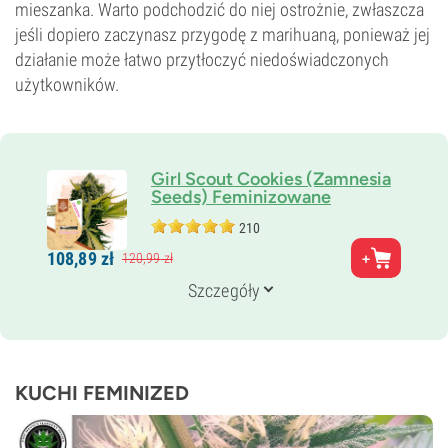
mieszanka. Warto podchodzić do niej ostrożnie, zwłaszcza
jeśli dopiero zaczynasz przygodę z marihuaną, ponieważ jej
działanie może łatwo przytłoczyć niedoświadczonych
użytkowników.
Girl Scout Cookies (Zamnesia
Seeds) Feminizowane
210
Rodzice
108,
89
zł
120,
99
zł
Durban Poison x OG Kush
Genetyka
Szczegóły
80% Indica /
20% Sativa
Czas kwitnienia
8–9 tygodni
THC
23%
KUCHI FEMINIZED
CBD
0–1%
Typ kwitnienia