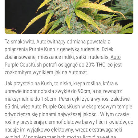
Ta smakowita, Autokwitnący odmiana powstała z
połączenia Purple Kush z genetyką ruderalis. Dzięki
zbalansowanej mieszance indiki, satki i ruderalis,
Auto
Purple CousKush
potrafi osiągnąć do 20% THC, co jest
znakomitym wynikiem jak na Automat.
Jak przystało na Kush, to niska, krępa roślina, która w
uprawie indoor dorasta zwykle do 90cm, a na zewnątrz
maksymalnie do 150cm. Pełen cykl życia wynosi zaledwie
65 dni, więc Auto Purple CousKush w ekspresowym tempie
odwdzięcza się plonami najwyższej jakości. W tym czasie
rośliny przybierają ciemnofioletowe barwy liści i kwiatów, co
nadaje im wyjątkowo efektowny, wręcz ekstrawagancki
wygląd. W pomieszczeniach można liczyć nawet na