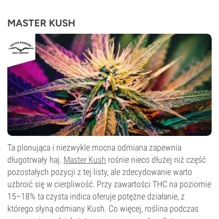
THC
20%
MASTER KUSH
CBD
0–1%
Typ kwitnienia
Autokwitnący
Ta plonująca i niezwykle mocna odmiana zapewnia
długotrwały haj.
Master Kush
rośnie nieco dłużej niż część
pozostałych pozycji z tej listy, ale zdecydowanie warto
uzbroić się w cierpliwość. Przy zawartości THC na poziomie
15–18% ta czysta indica oferuje potężne działanie, z
którego słyną odmiany Kush. Co więcej, roślina podczas