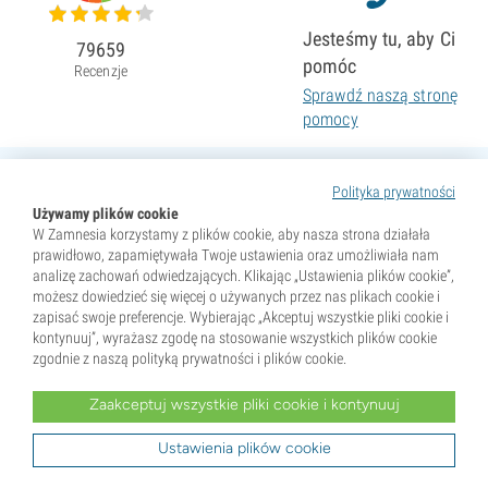
Jesteśmy tu, aby Ci
79659
pomóc
Recenzje
Sprawdź naszą stronę
pomocy
Polityka prywatności
Używamy plików cookie
W Zamnesia korzystamy z plików cookie, aby nasza strona działała
prawidłowo, zapamiętywała Twoje ustawienia oraz umożliwiała nam
analizę zachowań odwiedzających. Klikając „Ustawienia plików cookie”,
możesz dowiedzieć się więcej o używanych przez nas plikach cookie i
zapisać swoje preferencje. Wybierając „Akceptuj wszystkie pliki cookie i
kontynuuj”, wyrażasz zgodę na stosowanie wszystkich plików cookie
zgodnie z naszą polityką prywatności i plików cookie.
Zaakceptuj wszystkie pliki cookie i kontynuuj
* Nasiona są sprzedawane wyłącznie jako pamiątki. Kiełkowanie nasion jest nielegalne w wielu krajach.
Przed zakupem zapoznaj się z lokalnym prawem. Kupując, potwierdzasz, że jesteś pełnoletni w miejscu
zamieszkania oraz znasz obowiązujące przepisy. Zamnesia nie ponosi odpowiedzialności za działania
Ustawienia plików cookie
niezgodne z prawem.