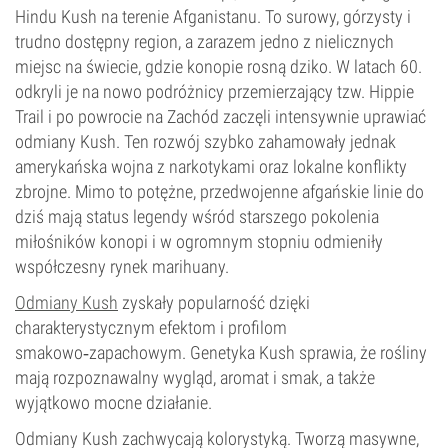
Hindu Kush na terenie Afganistanu. To surowy, górzysty i
trudno dostępny region, a zarazem jedno z nielicznych
miejsc na świecie, gdzie konopie rosną dziko. W latach 60.
odkryli je na nowo podróżnicy przemierzający tzw. Hippie
Trail i po powrocie na Zachód zaczęli intensywnie uprawiać
odmiany Kush. Ten rozwój szybko zahamowały jednak
amerykańska wojna z narkotykami oraz lokalne konflikty
zbrojne. Mimo to potężne, przedwojenne afgańskie linie do
dziś mają status legendy wśród starszego pokolenia
miłośników konopi i w ogromnym stopniu odmieniły
współczesny rynek marihuany.
Odmiany Kush
zyskały popularność dzięki
charakterystycznym efektom i profilom
smakowo‑zapachowym. Genetyka Kush sprawia, że rośliny
mają rozpoznawalny wygląd, aromat i smak, a także
wyjątkowo mocne działanie.
Odmiany Kush zachwycają kolorystyką. Tworzą masywne,