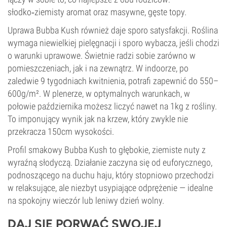
słodko‑ziemisty aromat oraz masywne, gęste topy.
Uprawa Bubba Kush również daje sporo satysfakcji. Roślina
wymaga niewielkiej pielęgnacji i sporo wybacza, jeśli chodzi
o warunki uprawowe. Świetnie radzi sobie zarówno w
pomieszczeniach, jak i na zewnątrz. W indoorze, po
zaledwie 9 tygodniach kwitnienia, potrafi zapewnić do 550–
600g/m². W plenerze, w optymalnych warunkach, w
połowie października możesz liczyć nawet na 1kg z rośliny.
To imponujący wynik jak na krzew, który zwykle nie
przekracza 150cm wysokości.
Profil smakowy Bubba Kush to głębokie, ziemiste nuty z
wyraźną słodyczą. Działanie zaczyna się od euforycznego,
podnoszącego na duchu haju, który stopniowo przechodzi
w relaksujące, ale niezbyt usypiające odprężenie — idealne
na spokojny wieczór lub leniwy dzień wolny.
DAJ SIĘ PORWAĆ SWOJEJ