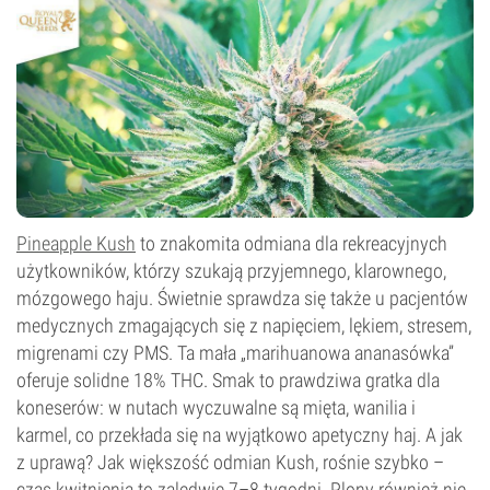
Pineapple Kush
to znakomita odmiana dla rekreacyjnych
użytkowników, którzy szukają przyjemnego, klarownego,
mózgowego haju. Świetnie sprawdza się także u pacjentów
medycznych zmagających się z napięciem, lękiem, stresem,
migrenami czy PMS. Ta mała „marihuanowa ananasówka”
oferuje solidne 18% THC. Smak to prawdziwa gratka dla
koneserów: w nutach wyczuwalne są mięta, wanilia i
karmel, co przekłada się na wyjątkowo apetyczny haj. A jak
z uprawą? Jak większość odmian Kush, rośnie szybko –
czas kwitnienia to zaledwie 7–8 tygodni. Plony również nie