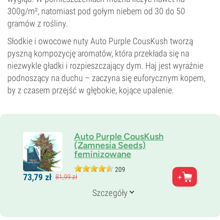
300g/m², natomiast pod gołym niebem od 30 do 50
gramów z rośliny.
Słodkie i owocowe nuty Auto Purple CousKush tworzą
pyszną kompozycję aromatów, która przekłada się na
niezwykle gładki i rozpieszczający dym. Haj jest wyraźnie
podnoszący na duchu – zaczyna się euforycznym kopem,
by z czasem przejść w głębokie, kojące upalenie.
Auto Purple CousKush
(Zamnesia Seeds)
feminizowane
209
Rodzice
73,
79
zł
81,
99
zł
Purple Kush x Ruderalis
Genetyka
Szczegóły
Auto Hybrid
Czas kwitnienia
9–10 tygodni od nasiona do zbiorów