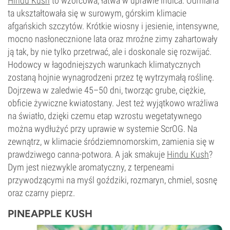
Hindu Kush
to wzorcowa, łatwa w uprawie indica. Odmiana
ta ukształtowała się w surowym, górskim klimacie
afgańskich szczytów. Krótkie wiosny i jesienie, intensywne,
mocno nasłonecznione lata oraz mroźne zimy zahartowały
ją tak, by nie tylko przetrwać, ale i doskonale się rozwijać.
Hodowcy w łagodniejszych warunkach klimatycznych
zostaną hojnie wynagrodzeni przez tę wytrzymałą roślinę.
Dojrzewa w zaledwie 45–50 dni, tworząc grube, ciężkie,
obficie żywiczne kwiatostany. Jest też wyjątkowo wrażliwa
na światło, dzięki czemu etap wzrostu wegetatywnego
można wydłużyć przy uprawie w systemie ScrOG. Na
zewnątrz, w klimacie śródziemnomorskim, zamienia się w
prawdziwego canna-potwora. A jak smakuje
Hindu Kush
?
Dym jest niezwykle aromatyczny, z terpeneami
przywodzącymi na myśl goździki, rozmaryn, chmiel, sosnę
oraz czarny pieprz.
PINEAPPLE KUSH