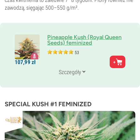
zawodzą, sięgając 500–550 g/m².
Pineapple Kush (Royal Queen
Seeds) feminized
53
Rodzice
107,
99
zł
Pineapple x O.G. Kush
Genetyka
Szczegóły
80% Indica /
20% Sativa
Czas kwitnienia
7–8 tygodni
THC
18%
SPECIAL KUSH #1 FEMINIZED
CBD
Niski
Typ kwitnienia
Fotoperiod