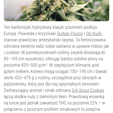
Ten kalifornijski hybrydowy klasyk szturmem podbija
Europę. Powstała z krzyżówki
Durban Poison
i
OG Kush
,
stanowi prawdziwy amerykański rarytas. Ta feminizowana
odmiana świetnie radzi sobie zarówno w uprawie indoor, jak
i outdoor. W pomieszczeniach rośliny zwykle dorastają do
85–105 cm wysokości, oferując bardzo solidne plony na
poziomie 425–500 g/m². W cieplejszym klimacie, pod
gołym niebem, krzewy mogą osiągać 150–190 cm i dawać
około 425–475 g z rośliny, szczególnie przy zbiorach w
październiku, który jest dla niej optymalnym terminem.
Zachwycający aromat i smak odmiany
Girl Scout Cookies
łączą słodkie nuty z ziemistym tłem. Prawdziwą wisienką
na torcie jest jednak zawartość THC na poziomie 22% – w
połączeniu z pysznym profilem smakowym to potężna