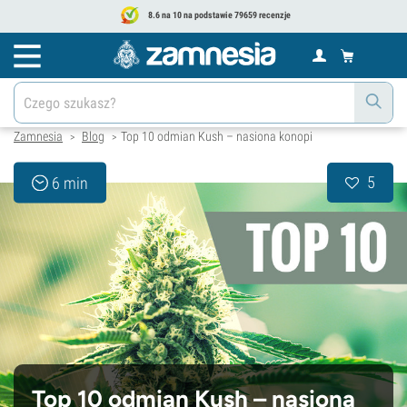
8.6 na 10 na podstawie 79659 recenzje
Zamnesia
Blog
Top 10 odmian Kush – nasiona konopi
>
>
5
6 min
Top 10 odmian Kush – nasiona