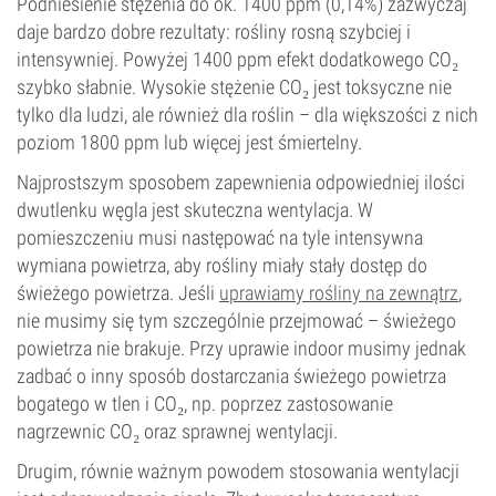
Podniesienie stężenia do ok. 1400 ppm (0,14%) zazwyczaj
daje bardzo dobre rezultaty: rośliny rosną szybciej i
intensywniej. Powyżej 1400 ppm efekt dodatkowego CO₂
szybko słabnie. Wysokie stężenie CO₂ jest toksyczne nie
tylko dla ludzi, ale również dla roślin – dla większości z nich
poziom 1800 ppm lub więcej jest śmiertelny.
Najprostszym sposobem zapewnienia odpowiedniej ilości
dwutlenku węgla jest skuteczna wentylacja. W
pomieszczeniu musi następować na tyle intensywna
wymiana powietrza, aby rośliny miały stały dostęp do
świeżego powietrza. Jeśli
uprawiamy rośliny na zewnątrz
,
nie musimy się tym szczególnie przejmować – świeżego
powietrza nie brakuje. Przy uprawie indoor musimy jednak
zadbać o inny sposób dostarczania świeżego powietrza
bogatego w tlen i CO₂, np. poprzez zastosowanie
nagrzewnic CO₂ oraz sprawnej wentylacji.
Drugim, równie ważnym powodem stosowania wentylacji