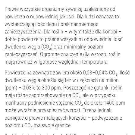
Prawie wszystkie organizmy żywe są uzależnione od
powietrza o odpowiedniej jakości. Dla ludzi oznacza to
wystarczającą ilość tlenu i brak nadmiernego
zanieczyszczenia. Dla roślin – w tym także dla konopi –
dobre powietrze to przede wszystkim odpowiednia ilość
dwutlenku węgla
(CO₂) oraz minimalny poziom
zanieczyszczeń. Ogromne znaczenie dla wzrostu roślin
mają również wilgotność względna i
temperatura
.
Powietrze na zewnątrz zawiera około 0,03–0,04% CO₂. Ilość
dwutlenku węgla określa się też w częściach na milion
(ppm) – 0,03% to 300 ppm. Poszczególne gatunki roślin
mają różne zapotrzebowanie na CO₂, ale w przypadku
marihuany podniesienie stężenia CO₂ do około 1400 ppm
może wyraźnie przyspieszyć wzrost. Trzeba jednak
pamiętać o prawie malejących korzyści – podwyższanie
poziomu CO₂ ma swoje granice.