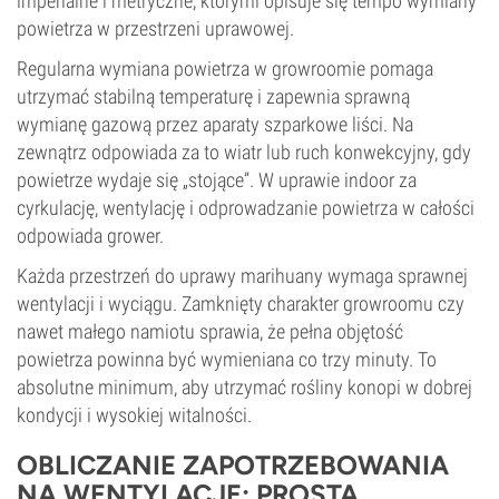
imperialne i metryczne, którymi opisuje się tempo wymiany
powietrza w przestrzeni uprawowej.
Regularna wymiana powietrza w growroomie pomaga
utrzymać stabilną temperaturę i zapewnia sprawną
wymianę gazową przez aparaty szparkowe liści. Na
zewnątrz odpowiada za to wiatr lub ruch konwekcyjny, gdy
powietrze wydaje się „stojące”. W uprawie indoor za
cyrkulację, wentylację i odprowadzanie powietrza w całości
odpowiada grower.
Każda przestrzeń do uprawy marihuany wymaga sprawnej
wentylacji i wyciągu. Zamknięty charakter growroomu czy
nawet małego namiotu sprawia, że pełna objętość
powietrza powinna być wymieniana co trzy minuty. To
absolutne minimum, aby utrzymać rośliny konopi w dobrej
kondycji i wysokiej witalności.
OBLICZANIE ZAPOTRZEBOWANIA
NA WENTYLACJĘ: PROSTA