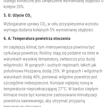
dlatego konieczne jest zwiększenie wymienianej objętości o
kolejne 20%.
5. G: Użycie CO₂
Wzbogacanie uprawy CO₂ w celu przyspieszenia wzrostu
wymaga dodania kolejnych 5% wymienianej objętości.
6. A: Temperatura powietrza otoczenia
Im cieplejszy klimat, tym intensywniejsza powinna być
cyrkulacja powietrza. Rośliny stają się podatne na stres w
warunkach wysokiej temperatury, zwłaszcza przy dużej
wilgotności. W gorących i suchych regionach, takich jak
południowa Hiszpania, dodaj 25%. W gorących i wilgotnych
warunkach dodaj 40%, ponieważ wilgotne powietrze jest
szczególnie niebezpieczne. Konopie najlepiej rosną w
temperaturze nieprzekraczającej 27°C. W bardzo ciepłym
klimacie może być konieczne zastosowanie klimatyzacji
powietrza nawiewanego, aby utrzymać przyjazną
temperaturę otoczenia.