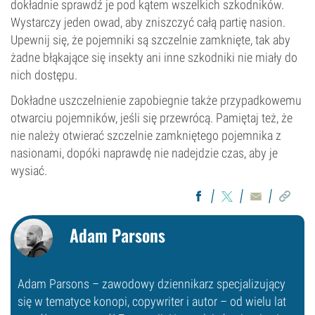
dokładnie sprawdź je pod kątem wszelkich szkodników.
Wystarczy jeden owad, aby zniszczyć całą partię nasion.
Upewnij się, że pojemniki są szczelnie zamknięte, tak aby
żadne błąkające się insekty ani inne szkodniki nie miały do
nich dostępu.
Dokładne uszczelnienie zapobiegnie także przypadkowemu
otwarciu pojemników, jeśli się przewrócą. Pamiętaj też, że
nie należy otwierać szczelnie zamkniętego pojemnika z
nasionami, dopóki naprawdę nie nadejdzie czas, aby je
wysiać.
Adam Parsons
Adam Parsons – zawodowy dziennikarz specjalizujący
się w tematyce konopi, copywriter i autor – od wielu lat