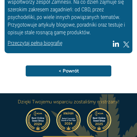
współtworzy zespół Zamnesii. Na co dzień zajmuje się
szerokim zakresem zagadnień: od CBD, przez
psychodeliki, po wiele innych powiązanych tematów.
Przygotowuje artykuły blogowe, poradniki oraz testuje i
opisuje stale rosnącą gamę produktów.
Przeczytaj pełną biografię
< Powrót
Dzięki Twojemu wsparciu zostaliśmy mistrzami!