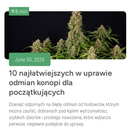
8 min
June 30, 2026
10 najłatwiejszych w uprawie
odmian konopi dla
początkujących
Dziesięć odpornych na błędy odmian od hodowców, którym
można zaufać, dobranych pod kątem wytrzymałości,
szybkich zbiorów i prostego nawożenia, które wybacza
pierwsze, niepewne podejście do uprawy.