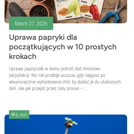
March 27, 2026
Uprawa papryki dla
początkujących w 10 prostych
krokach
Uprawa papryczek w domu potrafi dać mnóstwo
satysfakcji. Nic nie przebije uczucia, gdy sięgasz po
własnoręcznie wyhodowane chili, by dodać je do ulubionych
dań. Ale jak przejść przez cały proces –...
6 min