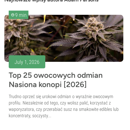
9 min
July 1, 2026
Top 25 owocowych odmian
Nasiona konopi [2026]
Trudno oprzeć się urokowi odmian o wyraźnie owocowym
profilu. Niezależnie od tego, czy wolisz palić, korzystać z
waporyzatora, czy przerabiać susz na smakowite edibles lub
koncentraty, soczysty...