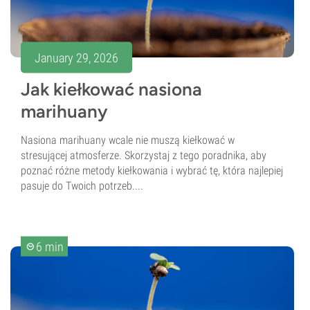
January 29, 2026
Jak kiełkować nasiona
marihuany
Nasiona marihuany wcale nie muszą kiełkować w
stresującej atmosferze. Skorzystaj z tego poradnika, aby
poznać różne metody kiełkowania i wybrać tę, która najlepiej
pasuje do Twoich potrzeb....
6 min