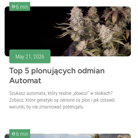
6 min
May 21, 2026
Top 5 plonujących odmian
Automat
Szukasz automata, który realnie „dowozi” w słoikach?
Zobacz, które genetyki są cenione za plon i jak ustawić
warunki, by nie zmarnować potencjału.
6 min