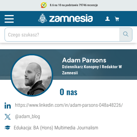
8.6 na 10 na podstawie 79746 recenzje
Adam Parsons
Dziennikarz Konopny I Redaktor W
Zamnesii
O nas
https://www.linkedin.com/in/adam-parsons-048a48226/
@adam_blog
Edukacja: BA (Hons) Multimedia Journalism