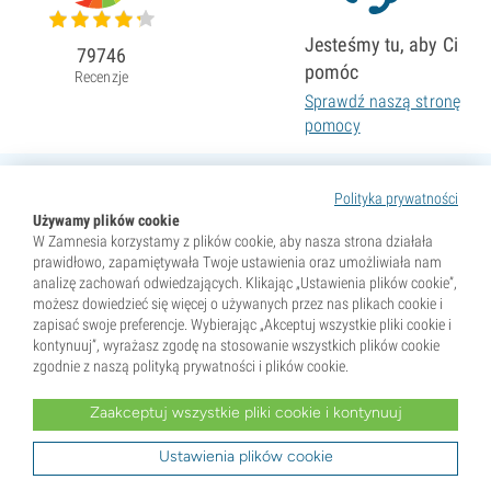
Jesteśmy tu, aby Ci
79746
pomóc
Recenzje
Sprawdź naszą stronę
pomocy
Polityka prywatności
Używamy plików cookie
W Zamnesia korzystamy z plików cookie, aby nasza strona działała
prawidłowo, zapamiętywała Twoje ustawienia oraz umożliwiała nam
analizę zachowań odwiedzających. Klikając „Ustawienia plików cookie”,
możesz dowiedzieć się więcej o używanych przez nas plikach cookie i
zapisać swoje preferencje. Wybierając „Akceptuj wszystkie pliki cookie i
kontynuuj”, wyrażasz zgodę na stosowanie wszystkich plików cookie
zgodnie z naszą polityką prywatności i plików cookie.
Zaakceptuj wszystkie pliki cookie i kontynuuj
* Nasiona są sprzedawane wyłącznie jako pamiątki. Kiełkowanie nasion jest nielegalne w wielu krajach.
Przed zakupem zapoznaj się z lokalnym prawem. Kupując, potwierdzasz, że jesteś pełnoletni w miejscu
zamieszkania oraz znasz obowiązujące przepisy. Zamnesia nie ponosi odpowiedzialności za działania
Ustawienia plików cookie
niezgodne z prawem.