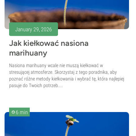
January 29, 2026
Jak kiełkować nasiona
marihuany
Nasiona marihuany wcale nie muszą kiełkować w
stresującej atmosferze. Skorzystaj z tego poradnika, aby
poznać różne metody kiełkowania i wybrać tę, która najlepiej
pasuje do Twoich potrzeb....
6 min