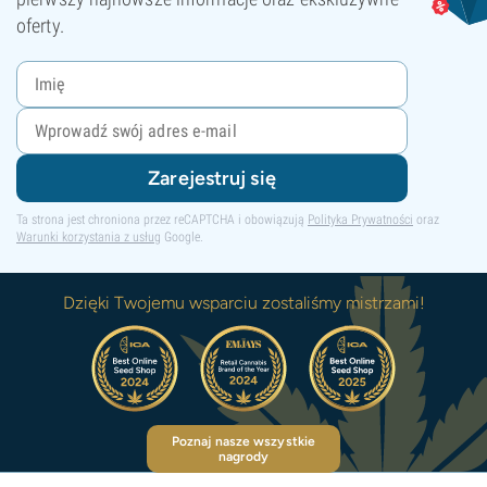
oferty.
Zarejestruj się
Ta strona jest chroniona przez reCAPTCHA i obowiązują
Polityka Prywatności
oraz
Warunki korzystania z usług
Google.
Dzięki Twojemu wsparciu zostaliśmy mistrzami!
Poznaj nasze wszystkie
nagrody