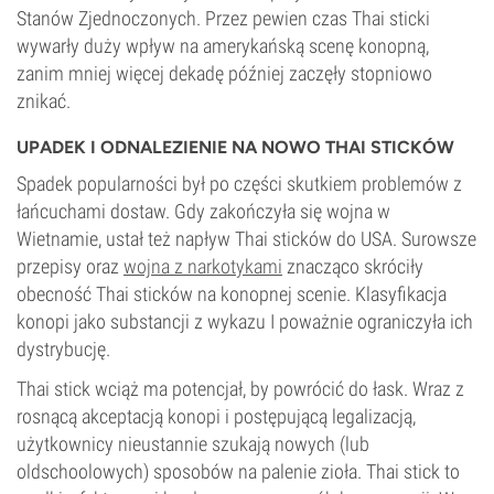
Stanów Zjednoczonych. Przez pewien czas Thai sticki
wywarły duży wpływ na amerykańską scenę konopną,
zanim mniej więcej dekadę później zaczęły stopniowo
znikać.
UPADEK I ODNALEZIENIE NA NOWO THAI STICKÓW
Spadek popularności był po części skutkiem problemów z
łańcuchami dostaw. Gdy zakończyła się wojna w
Wietnamie, ustał też napływ Thai sticków do USA. Surowsze
przepisy oraz
wojna z narkotykami
znacząco skróciły
obecność Thai sticków na konopnej scenie. Klasyfikacja
konopi jako substancji z wykazu I poważnie ograniczyła ich
dystrybucję.
Thai stick wciąż ma potencjał, by powrócić do łask. Wraz z
rosnącą akceptacją konopi i postępującą legalizacją,
użytkownicy nieustannie szukają nowych (lub
oldschoolowych) sposobów na palenie zioła. Thai stick to