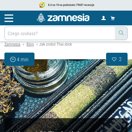
8.6 na 10 na podstawie 79687 recenzje
Zamnesia
Blog
Jak zrobić Thai stick
>
>
2
4 min