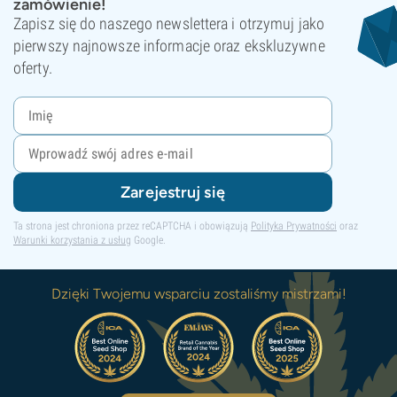
zamówienie!
Zapisz się do naszego newslettera i otrzymuj jako
pierwszy najnowsze informacje oraz ekskluzywne
oferty.
Zarejestruj się
Ta strona jest chroniona przez reCAPTCHA i obowiązują
Polityka Prywatności
oraz
Warunki korzystania z usług
Google.
Dzięki Twojemu wsparciu zostaliśmy mistrzami!