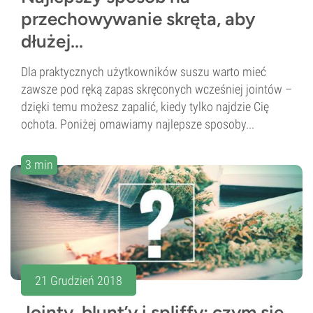
przechowywanie skręta, aby
dłużej...
Dla praktycznych użytkowników suszu warto mieć
zawsze pod ręką zapas skręconych wcześniej jointów –
dzięki temu możesz zapalić, kiedy tylko najdzie Cię
ochota. Poniżej omawiamy najlepsze sposoby...
3 min
21 Grudzień 2018
Jointy, blunt’y i spliffy: czym się