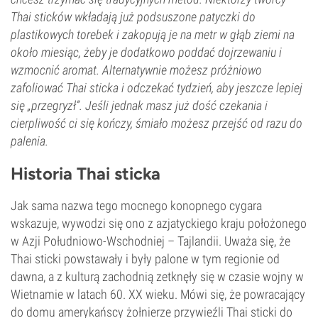
Thai sticków wkładają już podsuszone patyczki do
plastikowych torebek i zakopują je na metr w głąb ziemi na
około miesiąc, żeby je dodatkowo poddać dojrzewaniu i
wzmocnić aromat. Alternatywnie możesz próżniowo
zafoliować Thai sticka i odczekać tydzień, aby jeszcze lepiej
się „przegryzł”.
Jeśli jednak masz już dość czekania i
cierpliwość ci się kończy, śmiało możesz przejść od razu do
palenia.
Historia Thai sticka
Jak sama nazwa tego mocnego konopnego cygara
wskazuje, wywodzi się ono z azjatyckiego kraju położonego
w Azji Południowo-Wschodniej – Tajlandii. Uważa się, że
Thai sticki powstawały i były palone w tym regionie od
dawna, a z kulturą zachodnią zetknęły się w czasie wojny w
Wietnamie w latach 60. XX wieku. Mówi się, że powracający
do domu amerykańscy żołnierze przywieźli Thai sticki do