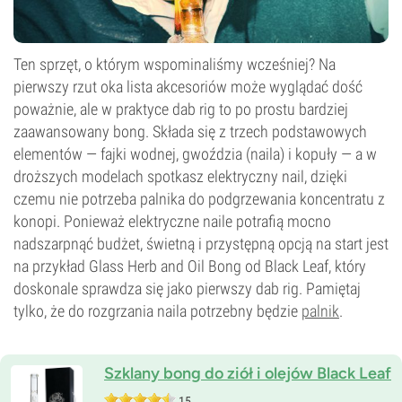
Ten sprzęt, o którym wspominaliśmy wcześniej? Na
pierwszy rzut oka lista akcesoriów może wyglądać dość
poważnie, ale w praktyce dab rig to po prostu bardziej
zaawansowany bong. Składa się z trzech podstawowych
elementów — fajki wodnej, gwoździa (naila) i kopuły — a w
droższych modelach spotkasz elektryczny nail, dzięki
czemu nie potrzeba palnika do podgrzewania koncentratu z
konopi. Ponieważ elektryczne naile potrafią mocno
nadszarpnąć budżet, świetną i przystępną opcją na start jest
na przykład Glass Herb and Oil Bong od Black Leaf, który
doskonale sprawdza się jako pierwszy dab rig. Pamiętaj
tylko, że do rozgrzania naila potrzebny będzie
palnik
.
Szklany bong do ziół i olejów Black Leaf
15