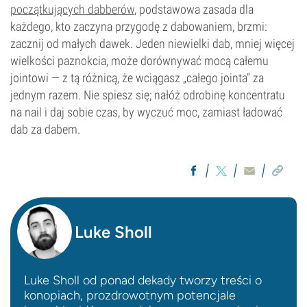
początkujących dabberów
, podstawowa zasada dla
każdego, kto zaczyna przygodę z dabowaniem, brzmi:
zacznij od małych dawek. Jeden niewielki dab, mniej więcej
wielkości paznokcia, może dorównywać mocą całemu
jointowi — z tą różnicą, że wciągasz „całego jointa” za
jednym razem. Nie spiesz się; nałóż odrobinę koncentratu
na nail i daj sobie czas, by wyczuć moc, zamiast ładować
dab za dabem.
Luke Sholl
Luke Sholl od ponad dekady tworzy treści o
konopiach, prozdrowotnym potencjale