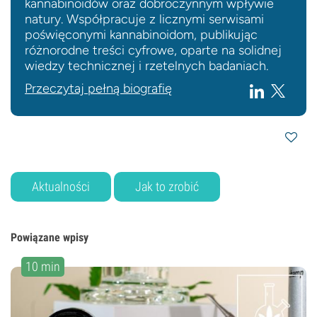
kannabinoidów oraz dobroczynnym wpływie
natury. Współpracuje z licznymi serwisami
poświęconymi kannabinoidom, publikując
różnorodne treści cyfrowe, oparte na solidnej
wiedzy technicznej i rzetelnych badaniach.
Przeczytaj pełną biografię
Aktualności
Jak to zrobić
Powiązane wpisy
10 min