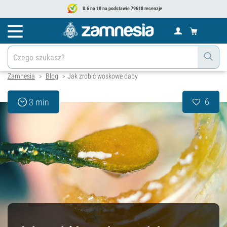
8.6 na 10 na podstawie 79618 recenzje
Zamnesia
Blog
Jak zrobić woskowe daby
>
>
6
3 min