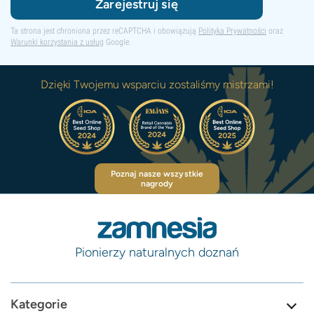
Zarejestruj się
Ta strona jest chroniona przez reCAPTCHA i obowiązują
Polityka Prywatności
oraz
Warunki korzystania z usług
Google.
Dzięki Twojemu wsparciu zostaliśmy mistrzami!
Poznaj nasze wszystkie
nagrody
Pionierzy naturalnych doznań
Kategorie