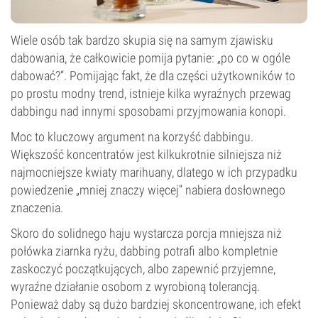
Wiele osób tak bardzo skupia się na samym zjawisku
dabowania, że całkowicie pomija pytanie: „po co w ogóle
dabować?”. Pomijając fakt, że dla części użytkowników to
po prostu modny trend, istnieje kilka wyraźnych przewag
dabbingu nad innymi sposobami przyjmowania konopi.
Moc to kluczowy argument na korzyść dabbingu.
Większość koncentratów jest kilkukrotnie silniejsza niż
najmocniejsze kwiaty marihuany, dlatego w ich przypadku
powiedzenie „mniej znaczy więcej” nabiera dosłownego
znaczenia.
Skoro do solidnego haju wystarcza porcja mniejsza niż
połówka ziarnka ryżu, dabbing potrafi albo kompletnie
zaskoczyć początkujących, albo zapewnić przyjemne,
wyraźne działanie osobom z wyrobioną tolerancją.
Ponieważ daby są dużo bardziej skoncentrowane, ich efekt