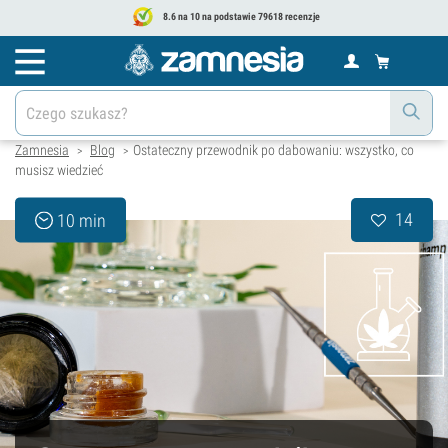
8.6 na 10 na podstawie 79618 recenzje
Zamnesia
Blog
Ostateczny przewodnik po dabowaniu: wszystko, co
>
>
musisz wiedzieć
14
10 min