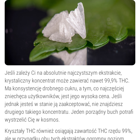
Jeśli zależy Ci na absolutnie najczystszym ekstrakcie,
krystaliczny koncentrat może zawierać nawet 99,9% THC.
Ma konsystencję drobnego cukru, a tym, co najczęściej
zniechęca użytkowników, jest jego wysoka cena. Jeśli
jednak jesteś w stanie ją zaakceptować, nie znajdziesz
drugiego takiego koncentratu. Jeden porządny buch potrafi
wystrzelić Cię w kosmos.
Kryształy THC również osiągają zawartość THC rzędu 99%,
ale w przypadku obu tych ekstraktów ogromny poziom