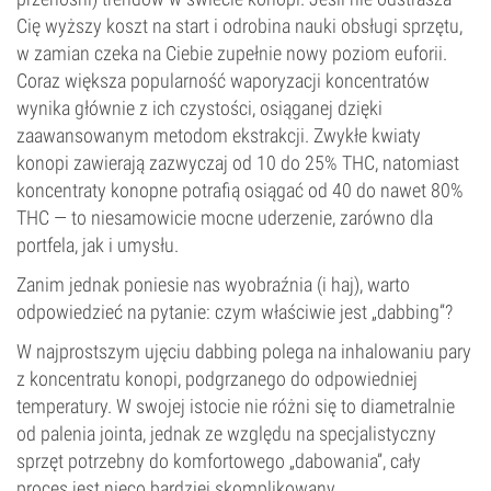
Cię wyższy koszt na start i odrobina nauki obsługi sprzętu,
w zamian czeka na Ciebie zupełnie nowy poziom euforii.
Coraz większa popularność waporyzacji koncentratów
wynika głównie z ich czystości, osiąganej dzięki
zaawansowanym metodom ekstrakcji. Zwykłe kwiaty
konopi zawierają zazwyczaj od 10 do 25% THC, natomiast
koncentraty konopne potrafią osiągać od 40 do nawet 80%
THC — to niesamowicie mocne uderzenie, zarówno dla
portfela, jak i umysłu.
Zanim jednak poniesie nas wyobraźnia (i haj), warto
odpowiedzieć na pytanie: czym właściwie jest „dabbing”?
W najprostszym ujęciu dabbing polega na inhalowaniu pary
z koncentratu konopi, podgrzanego do odpowiedniej
temperatury. W swojej istocie nie różni się to diametralnie
od palenia jointa, jednak ze względu na specjalistyczny
sprzęt potrzebny do komfortowego „dabowania”, cały
proces jest nieco bardziej skomplikowany.