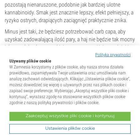
pozostają nienaruszone, podobnie jak bardziej ulotne
kannabinoidy. Smak jest znacznie lepszy, efekt pełniejszy, a
ryzyko ostrych, drapiących zaciągnięć praktycznie znika.
Minus jest taki, że będziesz potrzebować carb capa, aby
uzyskać zadowalającą ilość pary, a haj nie będzie tak mocny
jak przy dabach w wysokiej temperaturze. Najrozsądniej jest
po prostu poeksperymentować z temperaturami, aż
Polityka prywatności
Używamy plików cookie
znajdziesz swój złoty środek między smakiem a siłą
W Zamnesia korzystamy z plików cookie, aby nasza strona działała
działania.
prawidłowo, zapamiętywała Twoje ustawienia oraz umożliwiała nam
analizę zachowań odwiedzających. Klikając „Ustawienia plików cookie”,
możesz dowiedzieć się więcej o używanych przez nas plikach cookie i
zapisać swoje preferencje. Wybierając „Akceptuj wszystkie pliki cookie i
Powiązana historia
kontynuuj”, wyrażasz zgodę na stosowanie wszystkich plików cookie
zgodnie z naszą polityką prywatności i plików cookie.
Jak wykonać dab na zimno (metoda
odwrotna)
Zaakceptuj wszystkie pliki cookie i kontynuuj
Ustawienia plików cookie