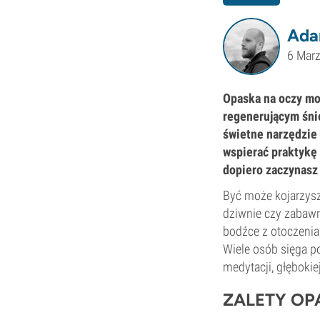
Ada
6 Mar
Opaska na oczy moż
regenerującym śnie
świetne narzędzie 
wspierać praktykę
dopiero zaczynasz
Być może kojarzysz 
dziwnie czy zabawn
bodźce z otoczenia
Wiele osób sięga p
medytacji, głębokie
ZALETY OP