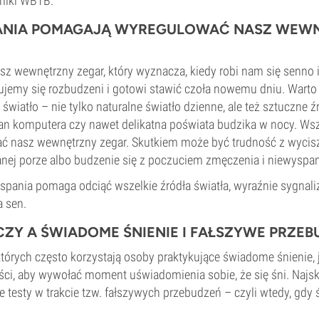
niki WBTB.
PANIA POMAGAJĄ WYREGULOWAĆ NASZ WEW
z wewnętrzny zegar, który wyznacza, kiedy robi nam się senno
zujemy się rozbudzeni i gotowi stawić czoła nowemu dniu. Warto 
światło – nie tylko naturalne światło dzienne, ale też sztuczne źr
kran komputera czy nawet delikatna poświata budzika w nocy. Wsz
 nasz wewnętrzny zegar. Skutkiem może być trudność z wycisz
nej porze albo budzenie się z poczuciem zmęczenia i niewyspan
spania pomaga odciąć wszelkie źródła światła, wyraźnie sygnali
a sen.
CZY A ŚWIADOME ŚNIENIE I FAŁSZYWE PRZEB
 których często korzystają osoby praktykujące świadome śnienie,
ści, aby wywołać moment uświadomienia sobie, że się śni. Najsk
 testy w trakcie tzw. fałszywych przebudzeń – czyli wtedy, gdy śni