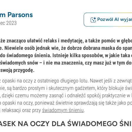
m Parsons
Pozwól AI wyjaś
zec 2023
e znacząco ułatwić relaks i medytację, a także pomóc w głęb
. Niewiele osób jednak wie, że dobrze dobrana maska do span
do świadomego śnienia. Istnieje kilka sposobów, w jakie tak
 świadomych snów – i nie ma znaczenia, czy masz już w tym do
 swoją przygodę.
opaski na oczy z ostatniego długiego lotu. Nawet jeśli z zewnąt
ie, są bardzo prostym i skutecznym gadżetem, który blokuje świ
, dzięki czemu możemy zasnąć i odnaleźć spokój praktycznie w
o opaski na oczy, ponieważ świetnie sprawdzają się także jako 
j relaksacji oraz przy
świadomym śnieniu
.
ASEK NA OCZY DLA ŚWIADOMEGO ŚNI