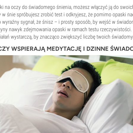
ki na oczy do świadomego śnienia, możesz włączyć ją do swoic
 w śnie spróbujesz zrobić test i odkryjesz, że pomimo opaski na
to wyraźny sygnał, że śnisz – i prosty sposób, by wejść w świad
tyny nawyk zdejmowania opaski w ramach testu rzeczywistości. O
działań wystarczą, by znacząco zwiększyć liczbę twoich świadom
CZY WSPIERAJĄ MEDYTACJĘ I DZINNE ŚWIAD