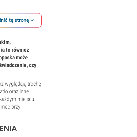
nić tę stronę
okim,
ia to również
a opaska może
świadczenie, czy
rz wyglądają trochę
atło oraz inne
 każdym miejscu.
pomoc przy
ENIA