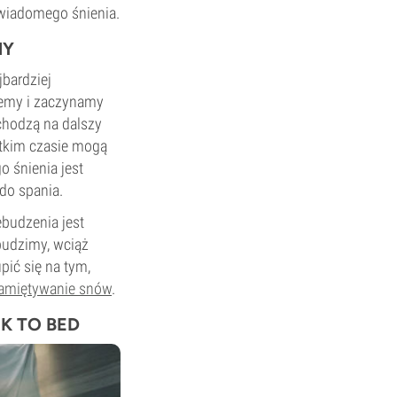
świadomego śnienia.
NY
bardziej
ajemy i zaczynamy
chodzą na dalszy
ótkim czasie mogą
 śnienia jest
do spania.
ebudzenia jest
budzimy, wciąż
pić się na tym,
amiętywanie snów
.
K TO BED