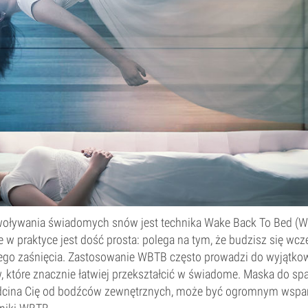
oływania świadomych snów jest technika Wake Back To Bed (W
e w praktyce jest dość prosta: polega na tym, że budzisz się wc
go zaśnięcia. Zastosowanie WBTB często prowadzi do wyjątkow
 które znacznie łatwiej przekształcić w świadome. Maska do span
dcina Cię od bodźców zewnętrznych, może być ogromnym wspa