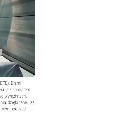
BTB). Brzmi
ześnie z zamiarem
o wyrazistych,
ia, dzięki temu, że
rciem podczas