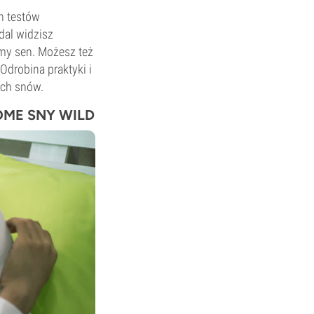
h testów
dal widzisz
omy sen. Możesz też
drobina praktyki i
ych snów.
OME SNY WILD