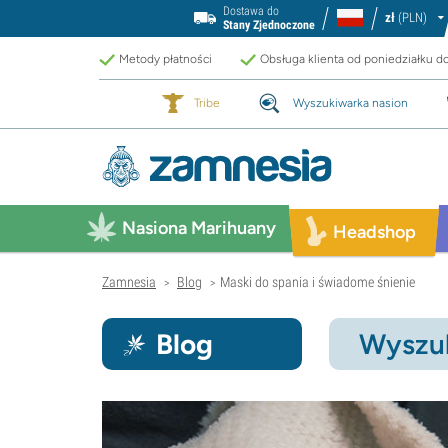
Dostawa do
zł
(PLN)
Stany Zjednoczone
Metody płatności
Obsługa klienta od poniedziałku d
Tribe
Wyszukiwarka nasion
Nasiona Marihuany
Headshop
Zamnesia
Blog
Maski do spania i świadome śnienie
>
>
Blog
Wyszuk