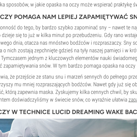
kilka sposobów, w jakie opaska na oczy może wspierać praktykę 
CZY POMAGA NAM LEPIEJ ZAPAMIĘTYWAĆ S
onność do tego, by bardzo szybko zapominać sny – nawet te naj
 dzieje się to już w kilka minut po przebudzeniu. Gdy rano wst
wego dnia, otacza nas mnóstwo bodźców i rozpraszaczy. Sny s
 o nich zostają zepchnięte gdzieś na tyły naszej pamięci i w kr
ć. Tymczasem jednym z kluczowych elementów nauki świadomego
ść zapamiętywania snów. W tym bardzo pomaga opaska na oczy 
wia, że przejście ze stanu snu i marzeń sennych do pełnego prz
arzyszy mu mniej rozpraszających bodźców. Nawet gdy już się o
ć, którą zapewnia maska. Zyskujemy kilka cennych chwil, by sku
tem doświadczyliśmy w świecie snów, co wyraźnie ułatwia
zap
CZY W TECHNICE LUCID DREAMING WAKE BAC