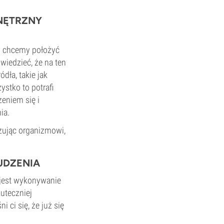
NĘTRZNY
 i chcemy położyć
wiedzieć, że na ten
ódła, takie jak
ystko to potrafi
eniem się i
ia.
zując organizmowi,
UDZENIA
 jest wykonywanie
uteczniej
 ci się, że już się