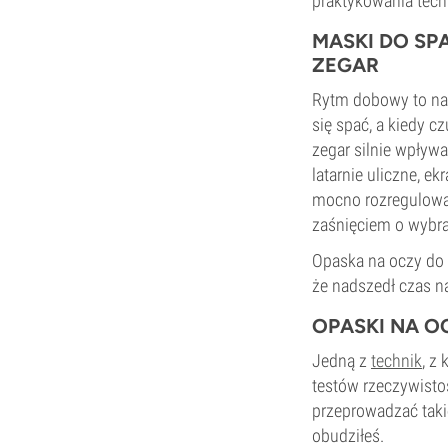
praktykowania tech
MASKI DO S
ZEGAR
Rytm dobowy to nas
się spać, a kiedy c
zegar silnie wpływa 
latarnie uliczne, e
mocno rozregulować
zaśnięciem o wybra
Opaska na oczy do 
że nadszedł czas n
OPASKI NA O
Jedną z
technik
, z
testów rzeczywisto
przeprowadzać takie
obudziłeś.