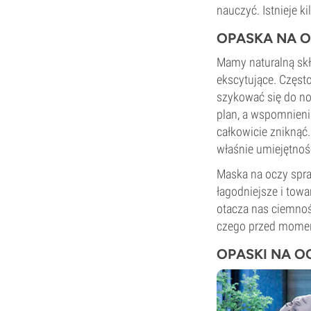
nauczyć. Istnieje 
OPASKA NA O
Mamy naturalną skł
ekscytujące. Często
szykować się do no
plan, a wspomnienia
całkowicie znikną
właśnie umiejętno
Maska na oczy spra
łagodniejsze i tow
otacza nas ciemnoś
czego przed momen
OPASKI NA O