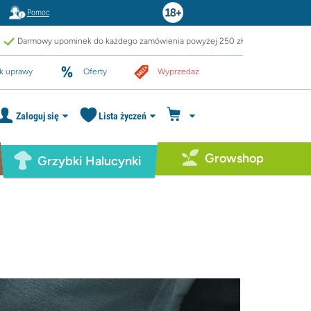
Pomoc
Darmowy upominek do każdego zamówienia powyżej 250 zł
k uprawy
Oferty
Wyprzedaż
Zaloguj się
Lista życzeń
Growshop
Grzybki Halucynki