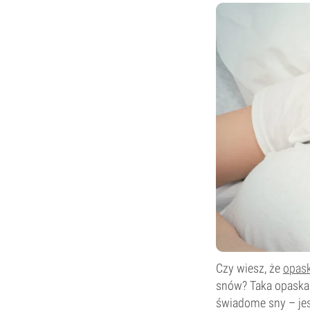
Czy wiesz, że
opask
snów? Taka opaska
świadome sny – jes