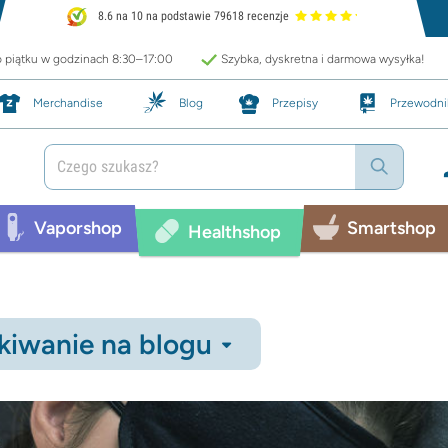
8.6 na 10 na podstawie 79618 recenzje
o piątku w godzinach 8:30–17:00
Szybka, dyskretna i darmowa wysyłka!
Merchandise
Blog
Przepisy
Przewodni
Vaporshop
Smartshop
Healthshop
iwanie na blogu