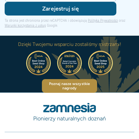
Zarejestruj się
Ta strona jest chroniona przez reCAPTCHA i obowiązują
Polityka Prywatności
oraz
Warunki korzystania z usług
Google.
Dzięki Twojemu wsparciu zostaliśmy mistrzami!
Poznaj nasze wszystkie
nagrody
Pionierzy naturalnych doznań