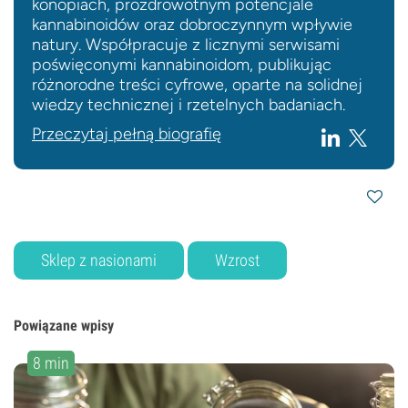
konopiach, prozdrowotnym potencjale
kannabinoidów oraz dobroczynnym wpływie
natury. Współpracuje z licznymi serwisami
poświęconymi kannabinoidom, publikując
różnorodne treści cyfrowe, oparte na solidnej
wiedzy technicznej i rzetelnych badaniach.
Przeczytaj pełną biografię
Sklep z nasionami
Wzrost
Powiązane wpisy
8 min