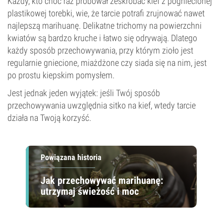
Każdy, kto choć raz próbował zeskrobać kief z pogniecionej
plastikowej torebki, wie, że tarcie potrafi zrujnować nawet
najlepszą marihuanę. Delikatne trichomy na powierzchni
kwiatów są bardzo kruche i łatwo się odrywają. Dlatego
każdy sposób przechowywania, przy którym zioło jest
regularnie gniecione, miażdżone czy siada się na nim, jest
po prostu kiepskim pomysłem.
Jest jednak jeden wyjątek: jeśli Twój sposób
przechowywania uwzględnia sitko na kief, wtedy tarcie
działa na Twoją korzyść.
Powiązana historia
Jak przechowywać marihuanę:
utrzymaj świeżość i moc