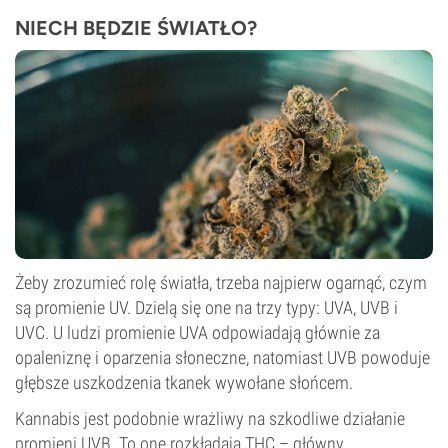
NIECH BĘDZIE ŚWIATŁO?
Żeby zrozumieć rolę światła, trzeba najpierw ogarnąć, czym
są promienie UV. Dzielą się one na trzy typy: UVA, UVB i
UVC. U ludzi promienie UVA odpowiadają głównie za
opaleniznę i oparzenia słoneczne, natomiast UVB powoduje
głębsze uszkodzenia tkanek wywołane słońcem.
Kannabis jest podobnie wrażliwy na szkodliwe działanie
promieni UVB. To one rozkładają THC – główny