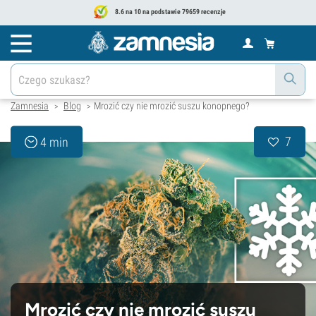
8.6 na 10 na podstawie 79659 recenzje
Zamnesia
Blog
Mrozić czy nie mrozić suszu konopnego?
>
>
7
4 min
Mrozić czy nie mrozić suszu