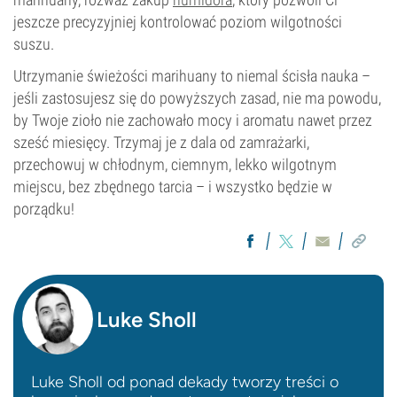
jeszcze precyzyjniej kontrolować poziom wilgotności
suszu.
Utrzymanie świeżości marihuany to niemal ścisła nauka –
jeśli zastosujesz się do powyższych zasad, nie ma powodu,
by Twoje zioło nie zachowało mocy i aromatu nawet przez
sześć miesięcy. Trzymaj je z dala od zamrażarki,
przechowuj w chłodnym, ciemnym, lekko wilgotnym
miejscu, bez zbędnego tarcia – i wszystko będzie w
porządku!
Luke Sholl
Luke Sholl od ponad dekady tworzy treści o