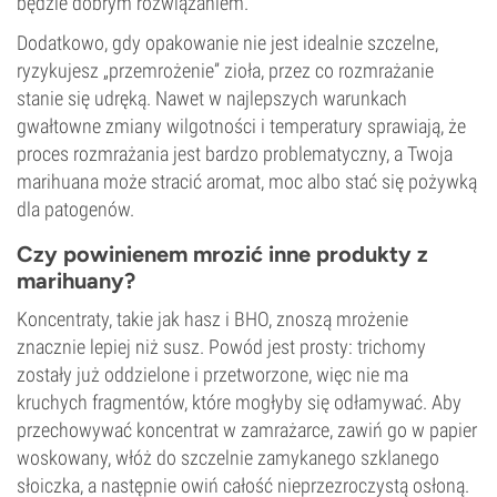
będzie dobrym rozwiązaniem.
Dodatkowo, gdy opakowanie nie jest idealnie szczelne,
ryzykujesz „przemrożenie” zioła, przez co rozmrażanie
stanie się udręką. Nawet w najlepszych warunkach
gwałtowne zmiany wilgotności i temperatury sprawiają, że
proces rozmrażania jest bardzo problematyczny, a Twoja
marihuana może stracić aromat, moc albo stać się pożywką
dla patogenów.
Czy powinienem mrozić inne produkty z
marihuany?
Koncentraty, takie jak hasz i BHO, znoszą mrożenie
znacznie lepiej niż susz. Powód jest prosty: trichomy
zostały już oddzielone i przetworzone, więc nie ma
kruchych fragmentów, które mogłyby się odłamywać. Aby
przechowywać koncentrat w zamrażarce, zawiń go w papier
woskowany, włóż do szczelnie zamykanego szklanego
słoiczka, a następnie owiń całość nieprzezroczystą osłoną.