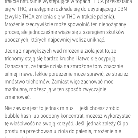
trakcie naturalnie występujące w topach THCA przekształca
się w THC, a następnie rozkłada się do usypiającego CBN
(zwykle THCA zmienia się w THC w trakcie palenia).
Mrożenie rzeczywiście może spowolnić ten niepożądany
proces, ale jednocześnie wiąże się z szeregiem skutków
ubocznych, których najpewniej wolisz uniknąć.
Jedną z największych wad mrożenia zioła jest to, że
trichomy stają się bardzo kruche i łatwo się osypują.
Oznacza to, że tarcie działa na zmrożone topy znacznie
silniej i nawet lekkie poruszenie może sprawić, że stracisz
mnóstwo trichomów. Zamiast więc zachować moc
marihuany, możesz ją w ten sposób zwyczajnie
zmarnować.
Nie zawsze jest to jednak minus — jeśli chcesz zrobić
bubble hash lub podobny koncentrat, możesz wykorzystać
tę właściwość na swoją korzyść. Jeśli jednak zależy Ci po
prostu na przechowaniu zioła do palenia, mrożenie nie