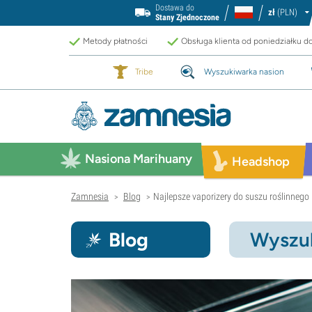
Dostawa do
zł
(PLN)
Stany Zjednoczone
Metody płatności
Obsługa klienta od poniedziałku d
Tribe
Wyszukiwarka nasion
Nasiona Marihuany
Headshop
Zamnesia
Blog
Najlepsze vaporizery do suszu roślinnego
>
>
Blog
Wyszuk