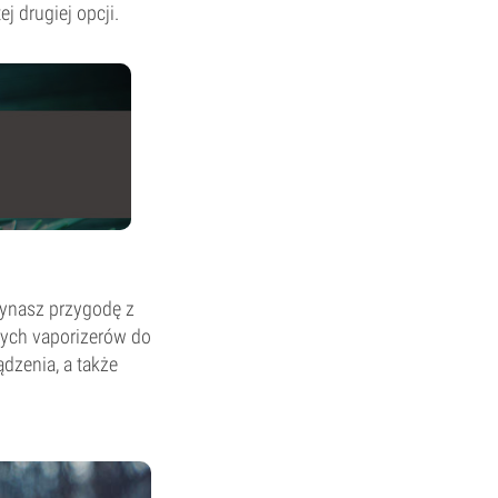
j drugiej opcji.
zynasz przygodę z
zych vaporizerów do
dzenia, a także