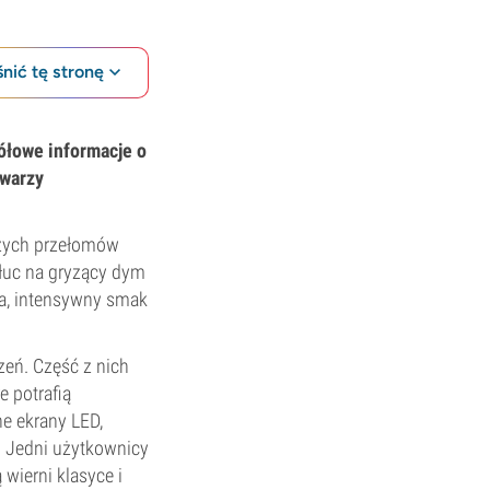
nić tę stronę
ółowe informacje o
twarzy
szych przełomów
płuc na gryzący dym
ia, intensywny smak
zeń. Część z nich
re potrafią
e ekrany LED,
. Jedni użytkownicy
wierni klasyce i