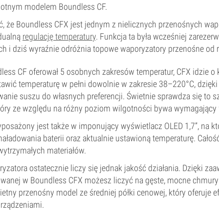
wotnym modelem Boundless CF.
ić, że Boundless CFX jest jednym z nielicznych przenośnych wa
idualną
regulację temperatury
. Funkcja ta była wcześniej zareze
ch i dziś wyraźnie odróżnia topowe waporyzatory przenośne od r
ess CF oferował 5 osobnych zakresów temperatur, CFX idzie o k
wić temperaturę w pełni dowolnie w zakresie 38–220°C, dzięki
anie suszu do własnych preferencji. Świetnie sprawdza się to s
tóry ze względu na różny poziom wilgotności bywa wymagający 
posażony jest także w imponujący wyświetlacz OLED 1,7”, na k
naładowania baterii oraz aktualnie ustawioną temperaturę. Całoś
wytrzymałych materiałów.
yzatora ostatecznie liczy się jednak jakość działania. Dzięki z
sowanej w Boundless CFX możesz liczyć na gęste, mocne chmur
ietny przenośny model ze średniej półki cenowej, który oferuje
rządzeniami.