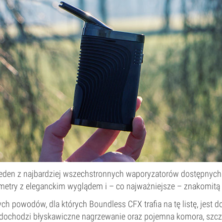
eden z najbardziej wszechstronnych waporyzatorów dostępnych 
metry z eleganckim wyglądem i – co najważniejsze – znakomitą
h powodów, dla których Boundless CFX trafia na tę listę, jest 
 dochodzi błyskawiczne nagrzewanie oraz pojemna komora, szcz