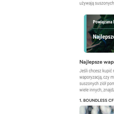
używają suszonych t
Powiązana 
Najlepsz
Najlepsze wap
Jeśli chcesz kupić
waporyzacją, czy m
suszonych ziół pom
wiele innych, znaj
1. BOUNDLESS C