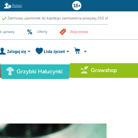
Pomoc
Darmowy upominek do każdego zamówienia powyżej 250 zł
k uprawy
Oferty
Wyprzedaż
Zaloguj się
Lista życzeń
Growshop
Grzybki Halucynki