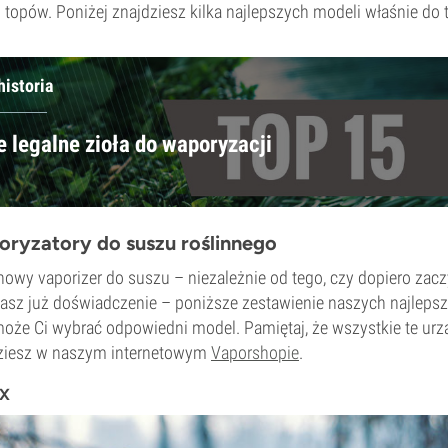
opów. Poniżej znajdziesz kilka najlepszych modeli właśnie do te
historia
e legalne zioła do waporyzacji
oryzatory do suszu roślinnego
 nowy vaporizer do suszu – niezależnie od tego, czy dopiero zac
asz już doświadczenie – poniższe zestawienie naszych najleps
oże Ci wybrać odpowiedni model. Pamiętaj, że wszystkie te urzą
dziesz w naszym internetowym
Vaporshopie
.
FX