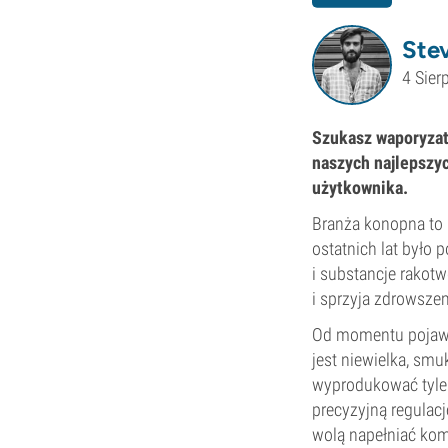
Ste
4 Sier
Szukasz waporyzat
naszych najlepszy
użytkownika.
Branża konopna to 
ostatnich lat było 
i substancje rakot
i sprzyja zdrowszem
Od momentu pojawie
jest niewielka, smuk
wyprodukować tyle 
precyzyjną regulac
wolą napełniać komo