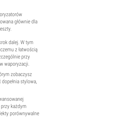
poryzatorów
rwowana głównie dla
eszty.
rok dalej. W tym
 czemu z łatwością
zczególnie przy
w waporyzacji.
tórym zobaczysz
ć dopełnia stylowa,
aawansowanej
y przy każdym
 efekty porównywalne