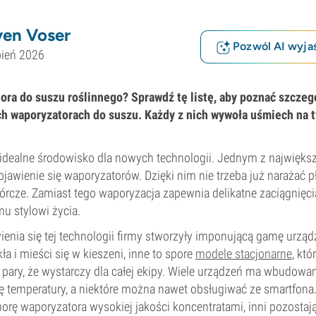
ven Voser
Pozwól AI wyjaś
pień 2026
ora do suszu roślinnego? Sprawdź tę listę, aby poznać szczeg
ch waporyzatorach do suszu. Każdy z nich wywoła uśmiech na 
idealne środowisko dla nowych technologii. Jednym z najwięk
pojawienie się waporyzatorów. Dzięki nim nie trzeba już narażać 
wórcze. Zamiast tego waporyzacja zapewnia delikatne zaciągnięc
u stylowi życia.
nia się tej technologii firmy stworzyły imponującą gamę urząd
ła i mieści się w kieszeni, inne to spore
modele stacjonarne
, któ
pary, że wystarczy dla całej ekipy. Wiele urządzeń ma wbudowan
ję temperatury, a niektóre można nawet obsługiwać ze smartfona
rę waporyzatora wysokiej jakości koncentratami, inni pozostają 