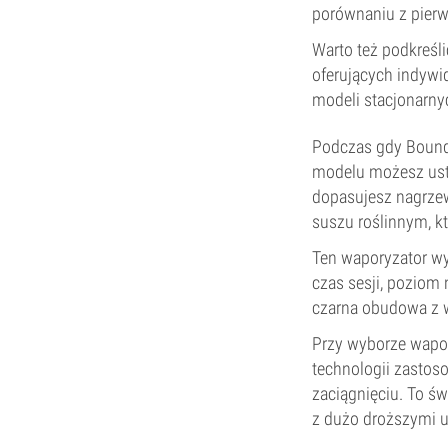
porównaniu z pier
Warto też podkreśl
oferujących indyw
modeli stacjonarny
Podczas gdy Boundl
modelu możesz usta
dopasujesz nagrzew
suszu roślinnym, k
Ten waporyzator wy
czas sesji, poziom 
czarna obudowa z 
Przy wyborze wapor
technologii zasto
zaciągnięciu. To św
z dużo droższymi u