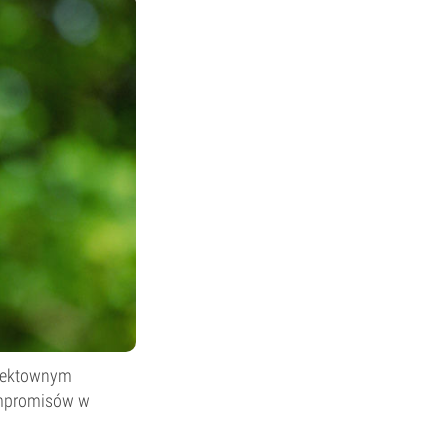
efektownym
kompromisów w