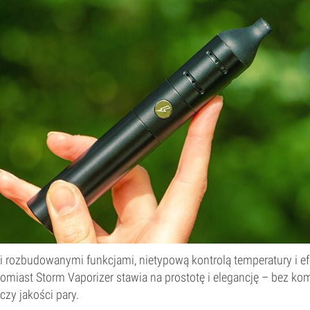
 rozbudowanymi funkcjami, nietypową kontrolą temperatury i 
omiast Storm Vaporizer stawia na prostotę i elegancję – bez 
czy jakości pary.