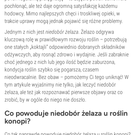
pochłonąć, ale też daje ogromną satysfakcję każdemu
hodowcy. Mimo najlepszych chęci i troskliwej opieki, w
trakcie uprawy mogą jednak pojawić się różne problemy.
Jednym z nich jest
niedobór żelaza
. Żelazo odgrywa
kluczową rolę w prawidłowym rozwoju roślin – potrzebują
one stałych „koktajli” odpowiednio dobranych składników
odżywczych, aby rosnąć zdrowo i wydajnie. Jeśli zabraknie
choć jednego z nich lub jego ilość będzie zaburzona,
kondycja roślin szybko się pogarsza, czasem
nieodwracalnie. Bez obaw – pomożemy Ci tego uniknąć! W
tym artykule wyjaśnimy nie tylko, jak leczyć niedobór
żelaza, ale też jak rozpoznawać pierwsze objawy oraz co
zrobić, by w ogóle do niego nie doszło.
Co powoduje niedobór żelaza u roślin
konopi?
Co tak naprawdę powoduje niedobór żelaza u roślin konopi?