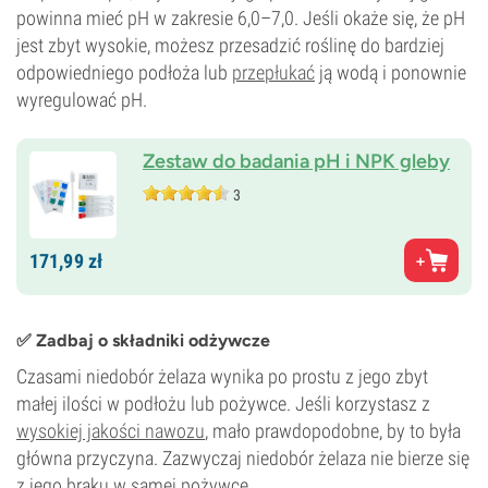
powinna mieć pH w zakresie 6,0–7,0. Jeśli okaże się, że pH
jest zbyt wysokie, możesz przesadzić roślinę do bardziej
odpowiedniego podłoża lub
przepłukać
ją wodą i ponownie
wyregulować pH.
Zestaw do badania pH i NPK gleby
3
171,
99
zł
✅ Zadbaj o składniki odżywcze
Czasami niedobór żelaza wynika po prostu z jego zbyt
małej ilości w podłożu lub pożywce. Jeśli korzystasz z
wysokiej jakości nawozu
, mało prawdopodobne, by to była
główna przyczyna. Zazwyczaj niedobór żelaza nie bierze się
z jego braku w samej pożywce.