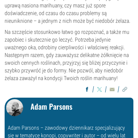
uprawą nasiona marihuany, czy masz już spore
doświadczenie, od czasu do czasu problemy są
nieuniknione – a jednym z nich może być niedobór żelaza.
Na szczęście stosunkowo łatwo go rozpoznać, a także mu
zapobiec i skutecznie go leczyć. Potrzeba jedynie
uważnego oka, odrobiny cierpliwości i właściwej reakcji.
Następnym razem, gdy zauważysz delikatne żółknięcie na
swoich cennych roślinach, przyjrzyj się bliżej przyczynie i
szybko przywróć je do formy. Nie pozwól, aby niedobór
żelaza zaważył na kondycji Twoich roślin marihuany!
Adam Parsons
Adam Parsons – zawodowy dziennikarz specjalizujący
się w tematyce konopi, copywriter i autor – od wielu lat