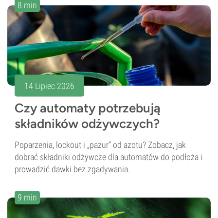
8 min
14 Lipiec 2026
Czy automaty potrzebują
składników odżywczych?
Poparzenia, lockout i „pazur” od azotu? Zobacz, jak
dobrać składniki odżywcze dla automatów do podłoża i
prowadzić dawki bez zgadywania.
9 min