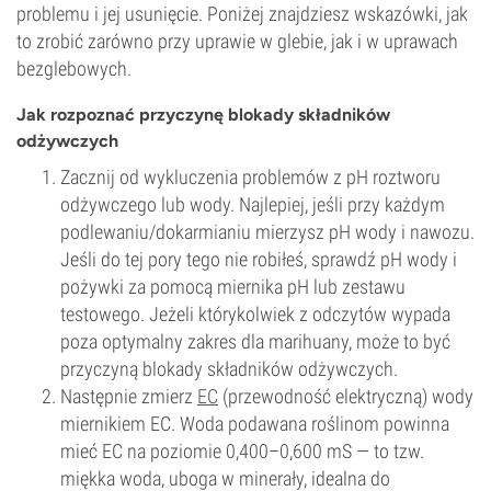
problemu i jej usunięcie. Poniżej znajdziesz wskazówki, jak
to zrobić zarówno przy uprawie w glebie, jak i w uprawach
bezglebowych.
Jak rozpoznać przyczynę blokady składników
odżywczych
Zacznij od wykluczenia problemów z pH roztworu
odżywczego lub wody. Najlepiej, jeśli przy każdym
podlewaniu/dokarmianiu mierzysz pH wody i nawozu.
Jeśli do tej pory tego nie robiłeś, sprawdź pH wody i
pożywki za pomocą miernika pH lub zestawu
testowego. Jeżeli którykolwiek z odczytów wypada
poza optymalny zakres dla marihuany, może to być
przyczyną blokady składników odżywczych.
Następnie zmierz
EC
(przewodność elektryczną) wody
miernikiem EC. Woda podawana roślinom powinna
mieć EC na poziomie 0,400–0,600 mS — to tzw.
miękka woda, uboga w minerały, idealna do