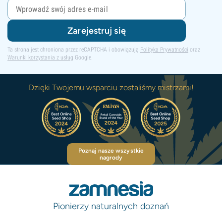
Zarejestruj się
Ta strona jest chroniona przez reCAPTCHA i obowiązują
Polityka Prywatności
oraz
Warunki korzystania z usług
Google.
Dzięki Twojemu wsparciu zostaliśmy mistrzami!
Poznaj nasze wszystkie
nagrody
Pionierzy naturalnych doznań