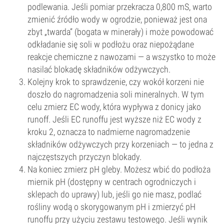
podlewania. Jeśli pomiar przekracza 0,800 mS, warto
zmienić źródło wody w ogrodzie, ponieważ jest ona
zbyt „twarda” (bogata w minerały) i może powodować
odkładanie się soli w podłożu oraz niepożądane
reakcje chemiczne z nawozami — a wszystko to może
nasilać blokadę składników odżywczych.
Kolejny krok to sprawdzenie, czy wokół korzeni nie
doszło do nagromadzenia soli mineralnych. W tym
celu zmierz EC wody, która wypływa z donicy jako
runoff. Jeśli EC runoffu jest wyższe niż EC wody z
kroku 2, oznacza to nadmierne nagromadzenie
składników odżywczych przy korzeniach — to jedna z
najczęstszych przyczyn blokady.
Na koniec zmierz pH gleby. Możesz wbić do podłoża
miernik pH (dostępny w centrach ogrodniczych i
sklepach do uprawy) lub, jeśli go nie masz, podlać
rośliny wodą o skorygowanym pH i zmierzyć pH
runoffu przy użyciu zestawu testowego. Jeśli wynik