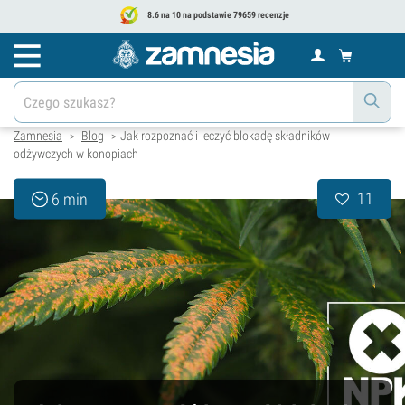
8.6 na 10 na podstawie 79659 recenzje
Zamnesia
Blog
Jak rozpoznać i leczyć blokadę składników
>
>
odżywczych w konopiach
11
6 min