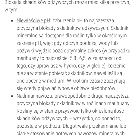
Blokada składników odżywczych może mieć kilka przyczyn,
w tym:
Niewłaściwe pH
: zaburzenia pH to najczęstsza
przyczyna blokady składników odżywczych. Składniki
mineralne są dostępne dla roślin tylko w określonym
zakresie pH, więc gdy odczyn podłoża, wody lub
pożywki wyjdzie poza optymalny zakres (w przypadku
marihuany to najczęściej 5,8–6,5, w zależności od
tego, czy uprawiasz w
hydro
, czy w
glebie
), korzenie
nie są w stanie pobierać składników, nawet jeśli są
one obecne w medium. W krótkim czasie zaczynają
się wtedy pojawiać typowe objawy niedoborów.
Nadmiar nawozu: prawdopodobnie druga najczęstsza
przyczyna blokady składników w roślinach marihuany.
Rośliny są w stanie przyswoić tylko określoną ilość
składników odżywczych – wszystko, co ponad to,
pozostaje w podłożu. Długotrwałe przekarmianie lub
ciągłe stosowanie gotowych nawozów mineralnych