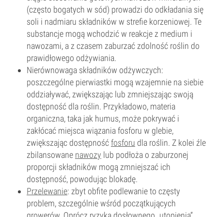
(często bogatych w sód) prowadzi do odkładania się
soli i nadmiaru składników w strefie korzeniowej. Te
substancje mogą wchodzić w reakcje z medium i
nawozami, a z czasem zaburzać zdolność roślin do
prawidłowego odżywiania.
Nierównowaga składników odżywczych:
poszczególne pierwiastki mogą wzajemnie na siebie
oddziaływać, zwiększając lub zmniejszając swoją
dostępność dla roślin. Przykładowo, materia
organiczna, taka jak humus, może pokrywać i
zakłócać miejsca wiązania fosforu w glebie,
zwiększając dostępność
fosforu
dla roślin. Z kolei źle
zbilansowane
nawozy
lub podłoża o zaburzonej
proporcji składników mogą zmniejszać ich
dostępność, powodując blokadę.
Przelewanie
: zbyt obfite podlewanie to częsty
problem, szczególnie wśród początkujących
growerów. Oprócz ryzyka dosłownego „utopienia”