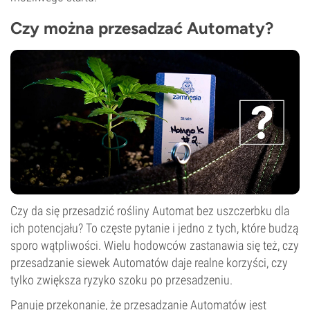
Czy można przesadzać Automaty?
Czy da się przesadzić rośliny Automat bez uszczerbku dla
ich potencjału? To częste pytanie i jedno z tych, które budzą
sporo wątpliwości. Wielu hodowców zastanawia się też, czy
przesadzanie siewek Automatów daje realne korzyści, czy
tylko zwiększa ryzyko szoku po przesadzeniu.
Panuje przekonanie, że przesadzanie Automatów jest