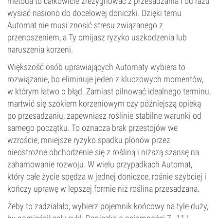
metoda to całkowicie zrezygnować z przesadzania i od razu
wysiać nasiono do docelowej doniczki. Dzięki temu
Automat nie musi znosić stresu związanego z
przenoszeniem, a Ty omijasz ryzyko uszkodzenia lub
naruszenia korzeni.
Większość osób uprawiających Automaty wybiera to
rozwiązanie, bo eliminuje jeden z kluczowych momentów,
w którym łatwo o błąd. Zamiast pilnować idealnego terminu,
martwić się szokiem korzeniowym czy późniejszą opieką
po przesadzaniu, zapewniasz roślinie stabilne warunki od
samego początku. To oznacza brak przestojów we
wzroście, mniejsze ryzyko spadku plonów przez
nieostrożne obchodzenie się z rośliną i niższą szansę na
zahamowanie rozwoju. W wielu przypadkach Automat,
który całe życie spędza w jednej doniczce, rośnie szybciej i
kończy uprawę w lepszej formie niż roślina przesadzana.
Żeby to zadziałało, wybierz pojemnik końcowy na tyle duży,