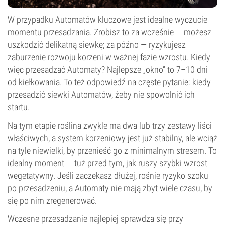
W przypadku Automatów kluczowe jest idealne wyczucie
momentu przesadzania. Zrobisz to za wcześnie — możesz
uszkodzić delikatną siewkę; za późno — ryzykujesz
zaburzenie rozwoju korzeni w ważnej fazie wzrostu. Kiedy
więc przesadzać Automaty? Najlepsze „okno” to 7–10 dni
od kiełkowania. To też odpowiedź na częste pytanie: kiedy
przesadzić siewki Automatów, żeby nie spowolnić ich
startu.
Na tym etapie roślina zwykle ma dwa lub trzy zestawy liści
właściwych, a system korzeniowy jest już stabilny, ale wciąż
na tyle niewielki, by przenieść go z minimalnym stresem. To
idealny moment — tuż przed tym, jak ruszy szybki wzrost
wegetatywny. Jeśli zaczekasz dłużej, rośnie ryzyko szoku
po przesadzeniu, a Automaty nie mają zbyt wiele czasu, by
się po nim zregenerować.
Wczesne przesadzanie najlepiej sprawdza się przy