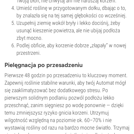
Twoją dłoń; nie chwytaj ani nie naruszaj korzeni.
Umieść roślinę w przygotowanym dołku, dbając o to,
by znalazła się na tej samej głębokości co wcześniej.
Uzupełnij ziemię wokół bryły i lekko dociśnij, żeby
usunąć kieszenie powietrza, ale nie ubijaj podłoża
zbyt mocno.
Podlej obficie, aby korzenie dobrze „złapały” w nowej
przestrzeni.
Pielęgnacja po przesadzeniu
Pierwsze 48 godzin po przesadzeniu to kluczowy moment.
Zapewnij roślinie stabilne warunki, aby twój Automat mógł
się zaaklimatyzować bez dodatkowego stresu. Po
pierwszym solidnym podlaniu pozwól podłożu lekko
przeschnąć, zanim sięgniesz po wodę ponownie — dzięki
temu zmniejszysz ryzyko gnicia korzeni. Utrzymuj
wilgotność względną na poziomie ok. 60–70% i nie
wystawiaj rośliny od razu na bardzo mocne światło. Trzymaj