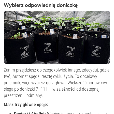
Wybierz odpowiednią doniczkę
Zanim przejdziesz do czegokolwiek innego, zdecyduj, gdzie
twój Automat spędzi resztę cyklu życia. To docelowy
pojemnik, więc wybierz go z głową. Większość hodowców
sięga po doniczki 7–11 l — w zależności od dostępnej
przestrzeni i odmiany.
Masz trzy główne opcje:
Doniczki Air-Pot:
Wspierają mocny, rozrastający się