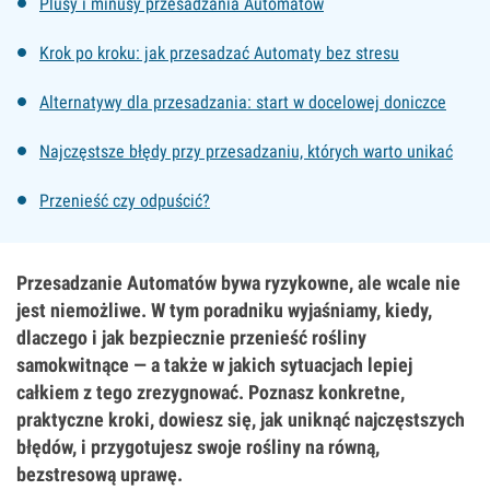
Plusy i minusy przesadzania Automatów
Krok po kroku: jak przesadzać Automaty bez stresu
Alternatywy dla przesadzania: start w docelowej doniczce
Najczęstsze błędy przy przesadzaniu, których warto unikać
Przenieść czy odpuścić?
Przesadzanie Automatów bywa ryzykowne, ale wcale nie
jest niemożliwe. W tym poradniku wyjaśniamy, kiedy,
dlaczego i jak bezpiecznie przenieść rośliny
samokwitnące — a także w jakich sytuacjach lepiej
całkiem z tego zrezygnować. Poznasz konkretne,
praktyczne kroki, dowiesz się, jak uniknąć najczęstszych
błędów, i przygotujesz swoje rośliny na równą,
bezstresową uprawę.