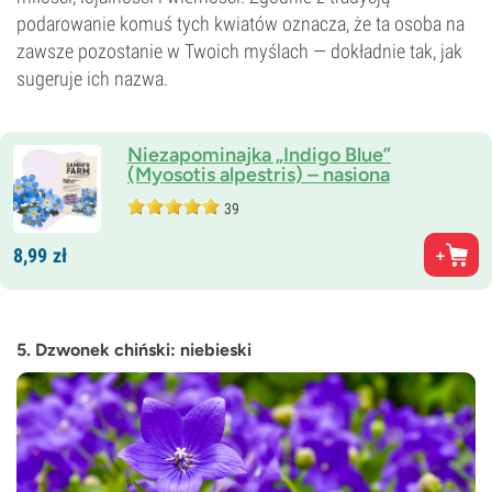
podarowanie komuś tych kwiatów oznacza, że ta osoba na
zawsze pozostanie w Twoich myślach — dokładnie tak, jak
sugeruje ich nazwa.
Niezapominajka „Indigo Blue”
(Myosotis alpestris) – nasiona
39
8,
99
zł
5. Dzwonek chiński: niebieski