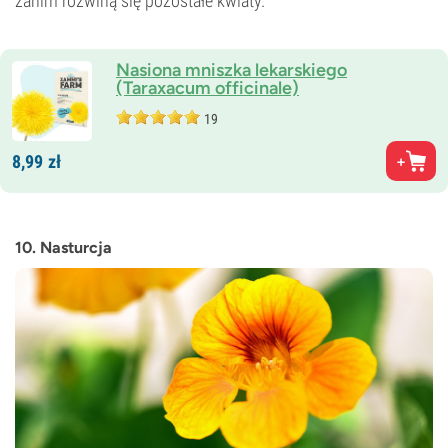
zanim rozwiną się pozostałe kwiaty.
Nasiona mniszka lekarskiego
(Taraxacum officinale)
19
8,
99
zł
10. Nasturcja