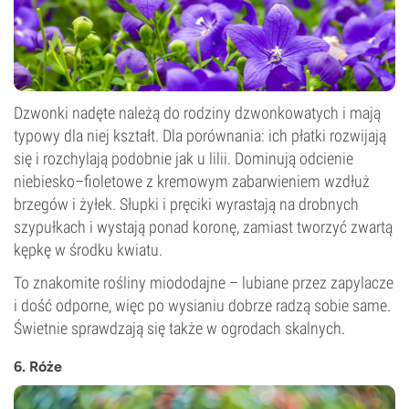
Dzwonki nadęte należą do rodziny dzwonkowatych i mają
typowy dla niej kształt. Dla porównania: ich płatki rozwijają
się i rozchylają podobnie jak u lilii. Dominują odcienie
niebiesko–fioletowe z kremowym zabarwieniem wzdłuż
brzegów i żyłek. Słupki i pręciki wyrastają na drobnych
szypułkach i wystają ponad koronę, zamiast tworzyć zwartą
kępkę w środku kwiatu.
To znakomite rośliny miododajne – lubiane przez zapylacze
i dość odporne, więc po wysianiu dobrze radzą sobie same.
Świetnie sprawdzają się także w ogrodach skalnych.
6. Róże