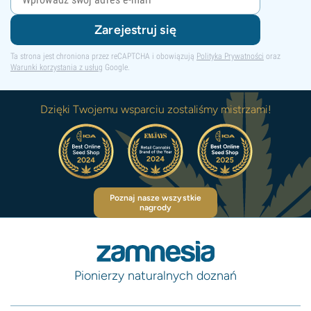
Zarejestruj się
Ta strona jest chroniona przez reCAPTCHA i obowiązują
Polityka Prywatności
oraz
Warunki korzystania z usług
Google.
Dzięki Twojemu wsparciu zostaliśmy mistrzami!
Poznaj nasze wszystkie
nagrody
Pionierzy naturalnych doznań