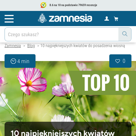
8.6 na 10 na podstawie 79659 recenzje
Zamnesia
Blog
10 najpiękniejszych kwiatów do posadzenia wiosną
>
>
0
4 min
10 najpiękniejszych kwiatów