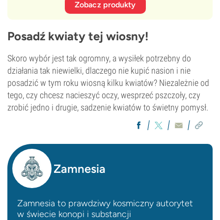
Zobacz produkty
Posadź kwiaty tej wiosny!
Skoro wybór jest tak ogromny, a wysiłek potrzebny do
działania tak niewielki, dlaczego nie kupić nasion i nie
posadzić w tym roku wiosną kilku kwiatów? Niezależnie od
tego, czy chcesz nacieszyć oczy, wesprzeć pszczoły, czy
zrobić jedno i drugie, sadzenie kwiatów to świetny pomysł.
Zamnesia
Zamnesia to prawdziwy kosmiczny autorytet
w świecie konopi i substancji