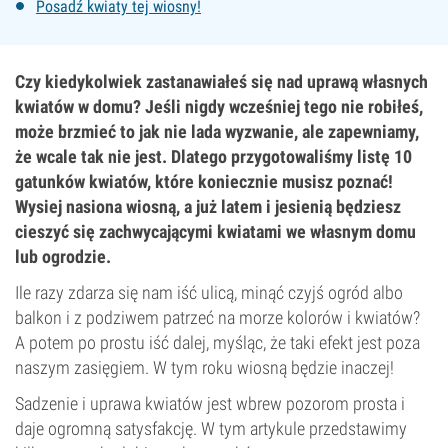
Posadź kwiaty tej wiosny!
Czy kiedykolwiek zastanawiałeś się nad uprawą własnych
kwiatów w domu? Jeśli nigdy wcześniej tego nie robiłeś,
może brzmieć to jak nie lada wyzwanie, ale zapewniamy,
że wcale tak nie jest. Dlatego przygotowaliśmy listę 10
gatunków kwiatów, które koniecznie musisz poznać!
Wysiej nasiona wiosną, a już latem i jesienią będziesz
cieszyć się zachwycającymi kwiatami we własnym domu
lub ogrodzie.
Ile razy zdarza się nam iść ulicą, minąć czyjś ogród albo
balkon i z podziwem patrzeć na morze kolorów i kwiatów?
A potem po prostu iść dalej, myśląc, że taki efekt jest poza
naszym zasięgiem. W tym roku wiosną będzie inaczej!
Sadzenie i uprawa kwiatów jest wbrew pozorom prosta i
daje ogromną satysfakcję. W tym artykule przedstawimy