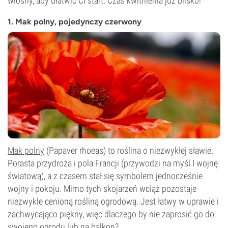
wiosny, aby ułatwić Ci start. Czas kwitnienia już blisko!
1. Mak polny, pojedynczy czerwony
Mak polny
(Papaver rhoeas) to roślina o niezwykłej sławie.
Porasta przydroża i pola Francji (przywodzi na myśl I wojnę
światową), a z czasem stał się symbolem jednocześnie
wojny i pokoju. Mimo tych skojarzeń wciąż pozostaje
niezwykle cenioną rośliną ogrodową. Jest łatwy w uprawie i
zachwycająco piękny, więc dlaczego by nie zaprosić go do
swojego ogrodu lub na balkon?