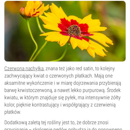
Czerwona nachyłka
, znana też jako red satin, to kolejny
zachwycający kwiat o czerwonych płatkach. Mają one
aksamitne wykończenie i w miarę dojrzewania przybierają
barwę krwistoczerwoną, a nawet lekko purpurową. Środek
kwiatu, w którym znajduje się pyłek, ma intensywnie żółty
kolor, pięknie kontrastujący i współgrający z czerwienią
płatków.
Dodatkową zaletą tej rośliny jest to, że dobrze znosi
przycinanie – skrócenie pędów pobudza ją do ponownego