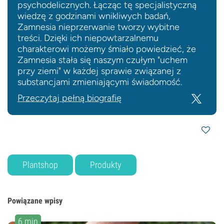
psychodelicznych. Łącząc tę specjalistyczną
wiedzę z godzinami wnikliwych badań,
Zamnesia nieprzerwanie tworzy wybitne
treści. Dzięki ich niepowtarzalnemu
charakterowi możemy śmiało powiedzieć, że
Zamnesia stała się naszym czułym "uchem
przy ziemi" w każdej sprawie związanej z
substancjami zmieniającymi świadomość.
Przeczytaj pełną biografię
Plantshop
Produkty
Powiązane wpisy
6 min