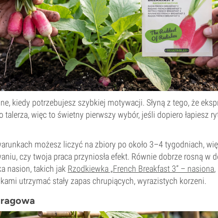
lne, kiedy potrzebujesz szybkiej motywacji. Słyną z tego, że ek
 talerza, więc to świetny pierwszy wybór, jeśli dopiero łapiesz r
runkach możesz liczyć na zbiory po około 3–4 tygodniach, więc
niu, czy twoja praca przyniosła efekt. Równie dobrze rosną w do
a nasion, takich jak
Rzodkiewka „French Breakfast 3” – nasiona
,
kami utrzymać stały zapas chrupiących, wyrazistych korzeni.
paragowa