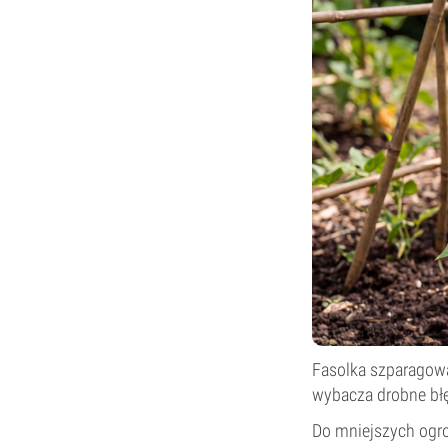
Fasolka szparagowa
wybacza drobne błęd
Do mniejszych ogro