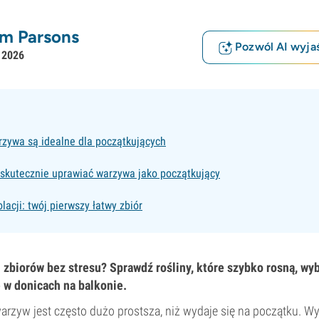
m Parsons
Pozwól AI wyjaś
 2026
rzywa są idealne dla początkujących
 skutecznie uprawiać warzywa jako początkujący
lacji: twój pierwszy łatwy zbiór
zbiorów bez stresu? Sprawdź rośliny, które szybko rosną, wyb
 w donicach na balkonie.
rzyw jest często dużo prostsza, niż wydaje się na początku. Wy