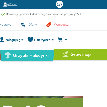
Pomoc
Darmowy upominek do każdego zamówienia powyżej 250 zł
k uprawy
Oferty
Wyprzedaż
Zaloguj się
Lista życzeń
Growshop
Grzybki Halucynki