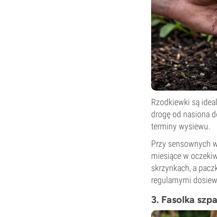
Rzodkiewki są idea
drogę od nasiona do
terminy wysiewu.
Przy sensownych wa
miesiące w oczekiwa
skrzynkach, a paczk
regularnymi dosiew
3. Fasolka sz