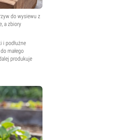
warzyw do wysiewu z
e, a zbiory
i i podłużne
y do małego
 dalej produkuje