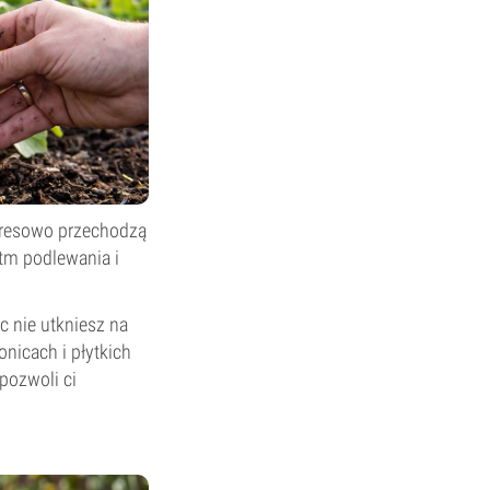
spresowo przechodzą
ytm podlewania i
 nie utkniesz na
nicach i płytkich
 pozwoli ci