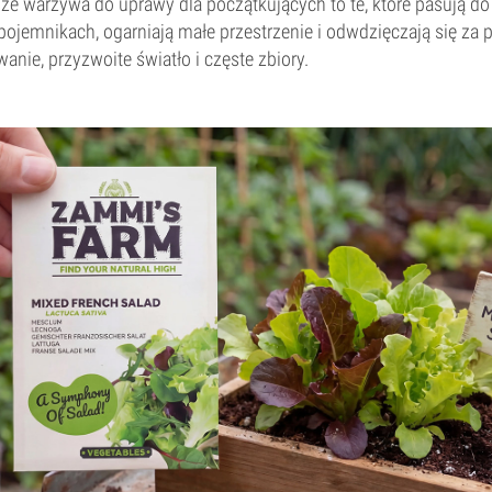
sze warzywa do uprawy dla początkujących to te, które pasują d
pojemnikach, ogarniają małe przestrzenie i odwdzięczają się za p
wanie, przyzwoite światło i częste zbiory.