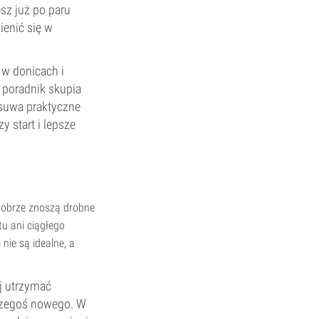
sz już po paru
ienić się w
e w donicach i
n poradnik skupia
dsuwa praktyczne
y start i lepsze
 dobrze znoszą drobne
tu ani ciągłego
nie są idealne, a
j utrzymać
 czegoś nowego. W