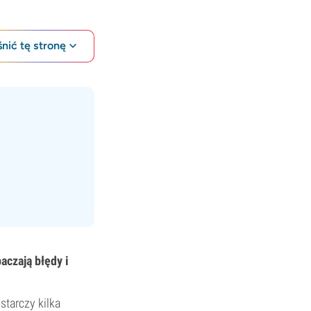
nić tę stronę
aczają błędy i
starczy kilka