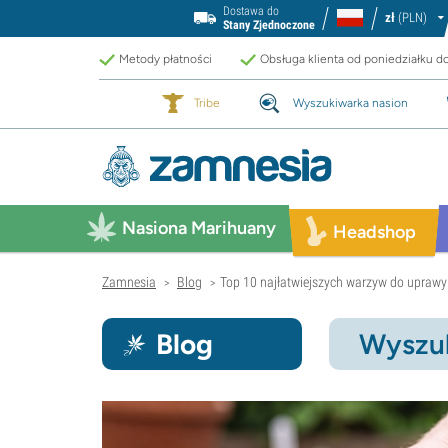
Dostawa do
zł
(PLN)
Stany Zjednoczone
Metody płatności
Obsługa klienta od poniedziałku d
Tribe
Wyszukiwarka nasion
Nasiona Marihuany
Headshop
Zamnesia
Blog
Top 10 najłatwiejszych warzyw do uprawy
>
>
Blog
Wyszuk