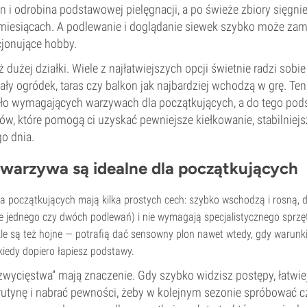
 i odrobina podstawowej pielęgnacji, a po świeże zbiory sięgnie
 miesiącach. A podlewanie i doglądanie siewek szybko może zam
jonujące hobby.
ż dużej działki. Wiele z najłatwiejszych opcji świetnie radzi sobi
ły ogródek, taras czy balkon jak najbardziej wchodzą w grę. Te
ało wymagających warzywach dla początkujących, a do tego po
w, które pomogą ci uzyskać pewniejsze kiełkowanie, stabilniejsz
o dnia.
 warzywa są idealne dla początkujących
a początkujących mają kilka prostych cech: szybko wschodzą i rosną,
ie jednego czy dwóch podlewań) i nie wymagają specjalistycznego sprzę
le są też hojne — potrafią dać sensowny plon nawet wtedy, gdy warunki 
kiedy dopiero łapiesz podstawy.
 zwycięstwa” mają znaczenie. Gdy szybko widzisz postępy, łatwie
rutynę i nabrać pewności, żeby w kolejnym sezonie spróbować