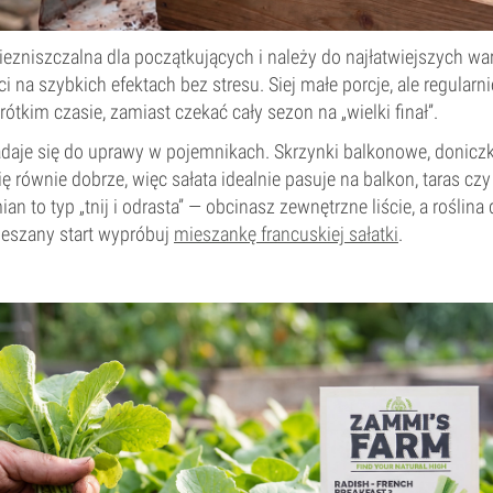
niezniszczalna dla początkujących i należy do najłatwiejszych 
 ci na szybkich efektach bez stresu. Siej małe porcje, ale regularni
rótkim czasie, zamiast czekać cały sezon na „wielki finał”.
adaje się do uprawy w pojemnikach. Skrzynki balkonowe, doniczk
ę równie dobrze, więc sałata idealnie pasuje na balkon, taras cz
an to typ „tnij i odrasta” — obcinasz zewnętrzne liście, a roślina
ieszany start wypróbuj
mieszankę francuskiej sałatki
.