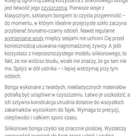
Kolejną ogromną zaletą korzystania z silikonowego bonga
jest łatwość jego
czyszczenia
. Pierwsze sesje z
klasycznym, szklanym bongiem to czysta przyjemność –
do momentu, w którym idealnie przejrzyste szkło zaczyna
przybierać brunatno‑czarny odcień. Nawet regularne
wymienianie wody
między sesjami nie uchroni Cię przed
koniecznością usuwania nagromadzonej żywicy. A jeśli
korzystasz z nieprzezroczystego modelu silikonowego, to
fakt, że nie widzisz brudu, wcale nie znaczy, że go tam nie
ma. Spójrz w dół ustnika – i lepiej wstrzymaj przy tym
oddech.
Bonga wykonane z twardych, nieelastycznych materiałów
potrafią być uciążliwe w czyszczeniu. Łatwo je uszkodzić, a
ich sztywna konstrukcja utrudnia dotarcie do wszystkich
zakamarków wyciorkiem do fajek. Wymaga to precyzji,
cierpliwości i całkiem sporo czasu.
Silikonowe bonga czyści się znacznie prościej. Wystarczy
wprowadzić wyciorek do fajek przez ustnik i szybko