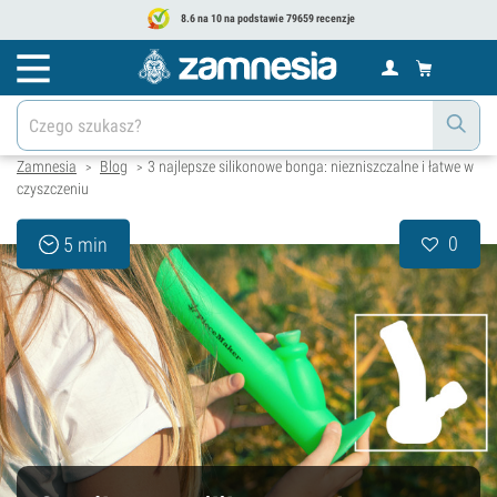
8.6 na 10 na podstawie 79659 recenzje
Zamnesia
Blog
3 najlepsze silikonowe bonga: niezniszczalne i łatwe w
>
>
czyszczeniu
0
5 min