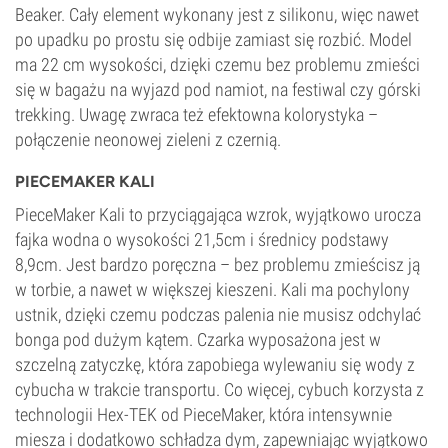
Beaker. Cały element wykonany jest z silikonu, więc nawet
po upadku po prostu się odbije zamiast się rozbić. Model
ma 22 cm wysokości, dzięki czemu bez problemu zmieści
się w bagażu na wyjazd pod namiot, na festiwal czy górski
trekking. Uwagę zwraca też efektowna kolorystyka –
połączenie neonowej zieleni z czernią.
PIECEMAKER KALI
PieceMaker Kali to przyciągająca wzrok, wyjątkowo urocza
fajka wodna o wysokości 21,5cm i średnicy podstawy
8,9cm. Jest bardzo poręczna – bez problemu zmieścisz ją
w torbie, a nawet w większej kieszeni. Kali ma pochylony
ustnik, dzięki czemu podczas palenia nie musisz odchylać
bonga pod dużym kątem. Czarka wyposażona jest w
szczelną zatyczkę, która zapobiega wylewaniu się wody z
cybucha w trakcie transportu. Co więcej, cybuch korzysta z
technologii Hex-TEK od PieceMaker, która intensywnie
miesza i dodatkowo schładza dym, zapewniając wyjątkowo