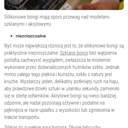
Silikonowe bongi mają sporo przewag nad modelami
szklanymi i akrylowymi.
niezniszczalne
Być może największą różnicą jest to, że silikonowe bongi są
praktycznie niezniszczalne.
Szklane bongi
bez wątpienia
potrafią zachwycić wyglądem, zwłaszcza te misternie
wykonane przez doświadczonych hutników szkła. Jednak
mimo całego tego piękna i kunsztu, szkło z natury jest
kruche. Wystarczy jeden, delikatny potknięty ruch na haju,
aby prawdziwe dzieło sztuki w ułamku sekundy zamieniło
się w stertę odłamków. Akrylowe bongi są nieco bardziej
odporne, ale nadal pozostają sztywne i podatne na
pęknięcia w razie upadku z wysokości lub zgniecenia w
trakcie transportu.
Silikon to zupełnie inna historia. Długie łańcuchy