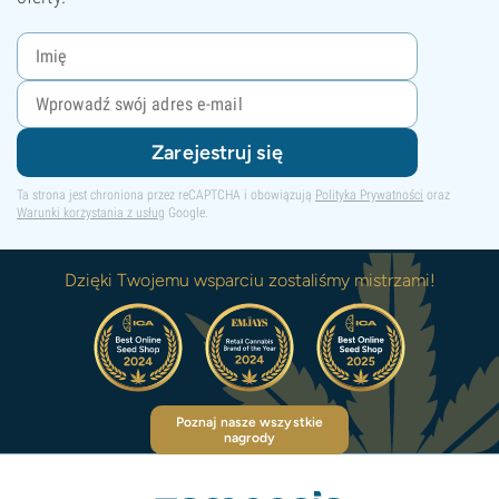
Zarejestruj się
Ta strona jest chroniona przez reCAPTCHA i obowiązują
Polityka Prywatności
oraz
Warunki korzystania z usług
Google.
Dzięki Twojemu wsparciu zostaliśmy mistrzami!
Poznaj nasze wszystkie
nagrody