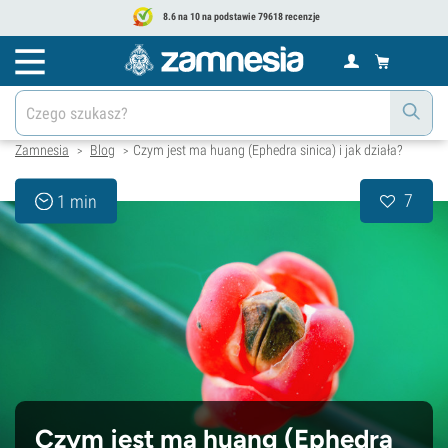
8.6 na 10 na podstawie 79618 recenzje
Zamnesia
Blog
Czym jest ma huang (Ephedra sinica) i jak działa?
>
>
7
1 min
Czym jest ma huang (Ephedra