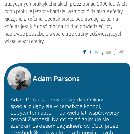
tradycyjnych praktyk chińskich przez ponad 2000 lat. Wiele
osób próbuje jeszcze bardziej wzmocnić działanie efedry,
łącząc ją z kofeiną. Jednak biorąc pod uwagę, że sama
kofeina jest już dość mocna, trudno powiedzieć, czy
naprawdę potrzebuje wsparcia ze strony odświeżających
właściwości efedry.
Adam Parsons
Adam Parsons – zawodowy dziennikarz
specjalizujący się w tematyce konopi,
copywriter i autor – od wielu lat współtworzy
zespół Zamnesii. Na co dzień zajmuje się
szerokim zakresem zagadnień: od CBD, przez
psychodeliki, po wiele innych powiązanych