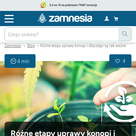
8.6 na 10 na podstawie 79687 recenzje
Zamnesia
Blog
Różne etapy uprawy konopi i dlaczego są tak ważne
>
>
4
4 min
Różne etapy uprawy konopi i