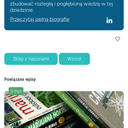
zbudować rozległą i pogłębioną wiedzę w tej
dziedzinie.
Przeczytaj pełną biografię
Sklep z nasionami
Wzrost
Powiązane wpisy
5 min