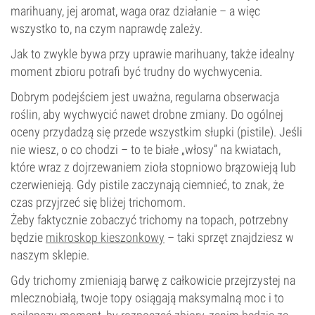
marihuany, jej aromat, waga oraz działanie – a więc
wszystko to, na czym naprawdę zależy.
Jak to zwykle bywa przy uprawie marihuany, także idealny
moment zbioru potrafi być trudny do wychwycenia.
Dobrym podejściem jest uważna, regularna obserwacja
roślin, aby wychwycić nawet drobne zmiany. Do ogólnej
oceny przydadzą się przede wszystkim słupki (pistile). Jeśli
nie wiesz, o co chodzi – to te białe „włosy” na kwiatach,
które wraz z dojrzewaniem zioła stopniowo brązowieją lub
czerwienieją. Gdy pistile zaczynają ciemnieć, to znak, że
czas przyjrzeć się bliżej trichomom.
Żeby faktycznie zobaczyć trichomy na topach, potrzebny
będzie
mikroskop kieszonkowy
– taki sprzęt znajdziesz w
naszym sklepie.
Gdy trichomy zmieniają barwę z całkowicie przejrzystej na
mlecznobiałą, twoje topy osiągają maksymalną moc i to