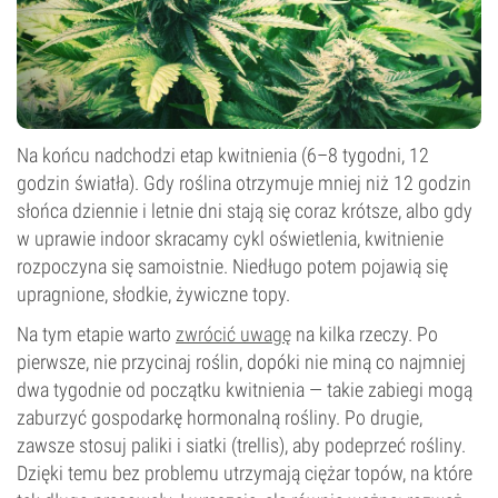
Na końcu nadchodzi etap kwitnienia (6–8 tygodni, 12
godzin światła). Gdy roślina otrzymuje mniej niż 12 godzin
słońca dziennie i letnie dni stają się coraz krótsze, albo gdy
w uprawie indoor skracamy cykl oświetlenia, kwitnienie
rozpoczyna się samoistnie. Niedługo potem pojawią się
upragnione, słodkie, żywiczne topy.
Na tym etapie warto
zwrócić uwagę
na kilka rzeczy. Po
pierwsze, nie przycinaj roślin, dopóki nie miną co najmniej
dwa tygodnie od początku kwitnienia — takie zabiegi mogą
zaburzyć gospodarkę hormonalną rośliny. Po drugie,
zawsze stosuj paliki i siatki (trellis), aby podeprzeć rośliny.
Dzięki temu bez problemu utrzymają ciężar topów, na które