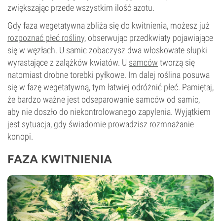
zwiększając przede wszystkim ilość azotu.
Gdy faza wegetatywna zbliża się do kwitnienia, możesz już
rozpoznać płeć rośliny
, obserwując przedkwiaty pojawiające
się w węzłach. U samic zobaczysz dwa włoskowate słupki
wyrastające z zalążków kwiatów. U
samców
tworzą się
natomiast drobne torebki pyłkowe. Im dalej roślina posuwa
się w fazę wegetatywną, tym łatwiej odróżnić płeć. Pamiętaj,
że bardzo ważne jest odseparowanie samców od samic,
aby nie doszło do niekontrolowanego zapylenia. Wyjątkiem
jest sytuacja, gdy świadomie prowadzisz rozmnażanie
konopi.
FAZA KWITNIENIA