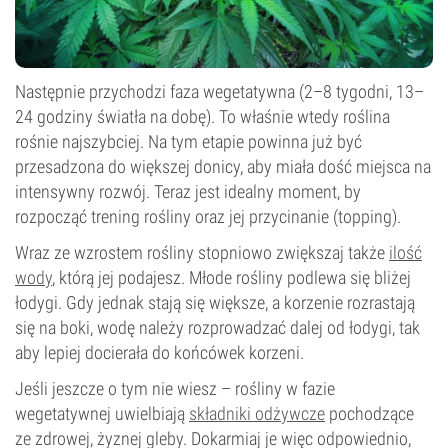
Następnie przychodzi faza wegetatywna (2–8 tygodni, 13–
24 godziny światła na dobę). To właśnie wtedy roślina
rośnie najszybciej. Na tym etapie powinna już być
przesadzona do większej donicy, aby miała dość miejsca na
intensywny rozwój. Teraz jest idealny moment, by
rozpocząć trening rośliny oraz jej przycinanie (topping).
Wraz ze wzrostem rośliny stopniowo zwiększaj także
ilość
wody
, którą jej podajesz. Młode rośliny podlewa się bliżej
łodygi. Gdy jednak stają się większe, a korzenie rozrastają
się na boki, wodę należy rozprowadzać dalej od łodygi, tak
aby lepiej docierała do końcówek korzeni.
Jeśli jeszcze o tym nie wiesz – rośliny w fazie
wegetatywnej uwielbiają
składniki odżywcze
pochodzące
ze zdrowej, żyznej gleby. Dokarmiaj je więc odpowiednio,