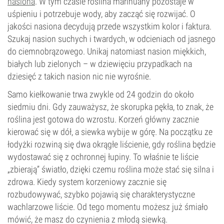
nasiona
. W tym czasie roślina marihuany pozostaje w
uśpieniu i potrzebuje wody, aby zacząć się rozwijać. O
jakości nasiona decydują przede wszystkim kolor i faktura.
Szukaj nasion suchych i twardych, w odcieniach od jasnego
do ciemnobrązowego. Unikaj natomiast nasion miękkich,
białych lub zielonych – w dziewięciu przypadkach na
dziesięć z takich nasion nic nie wyrośnie.
Samo kiełkowanie trwa zwykle od 24 godzin do około
siedmiu dni. Gdy zauważysz, że skorupka pękła, to znak, że
roślina jest gotowa do wzrostu. Korzeń główny zacznie
kierować się w dół, a siewka wybije w górę. Na początku ze
łodyżki rozwiną się dwa okrągłe liścienie, gdy roślina będzie
wydostawać się z ochronnej łupiny. To właśnie te liście
„zbierają” światło, dzięki czemu roślina może stać się silna i
zdrowa. Kiedy system korzeniowy zacznie się
rozbudowywać, szybko pojawią się charakterystyczne
wachlarzowe liście. Od tego momentu możesz już śmiało
mówić, że masz do czynienia z młodą siewką.