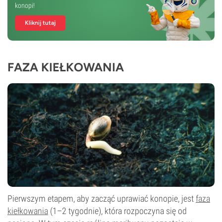
konopi!
Kliknij tutaj
FAZA KIEŁKOWANIA
Pierwszym etapem, aby zacząć uprawiać konopie, jest
faza
kiełkowania
(1–2 tygodnie), która rozpoczyna się od