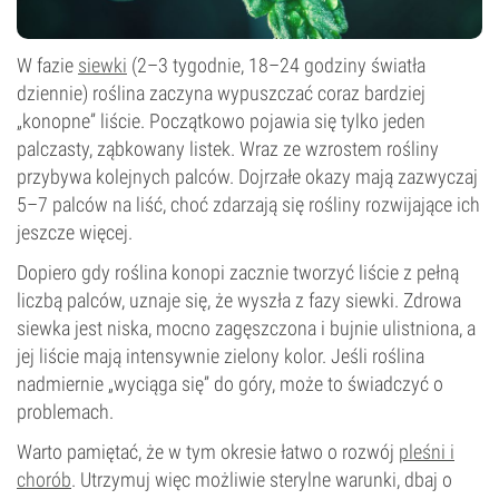
W fazie
siewki
(2–3 tygodnie, 18–24 godziny światła
dziennie) roślina zaczyna wypuszczać coraz bardziej
„konopne” liście. Początkowo pojawia się tylko jeden
palczasty, ząbkowany listek. Wraz ze wzrostem rośliny
przybywa kolejnych palców. Dojrzałe okazy mają zazwyczaj
5–7 palców na liść, choć zdarzają się rośliny rozwijające ich
jeszcze więcej.
Dopiero gdy roślina konopi zacznie tworzyć liście z pełną
liczbą palców, uznaje się, że wyszła z fazy siewki. Zdrowa
siewka jest niska, mocno zagęszczona i bujnie ulistniona, a
jej liście mają intensywnie zielony kolor. Jeśli roślina
nadmiernie „wyciąga się” do góry, może to świadczyć o
problemach.
Warto pamiętać, że w tym okresie łatwo o rozwój
pleśni i
chorób
. Utrzymuj więc możliwie sterylne warunki, dbaj o