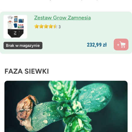
Zestaw Grow Zamnesia
3
232,
99
zł
Brak w magazynie
FAZA SIEWKI