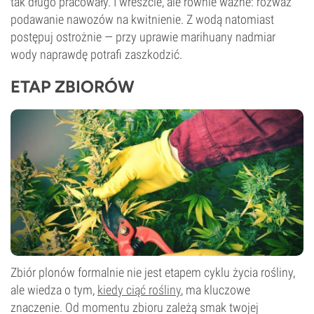
tak długo pracowały. I wreszcie, ale równie ważne: rozważ
podawanie nawozów na kwitnienie. Z wodą natomiast
postępuj ostrożnie — przy uprawie marihuany nadmiar
wody naprawdę potrafi zaszkodzić.
ETAP ZBIORÓW
Zbiór plonów formalnie nie jest etapem cyklu życia rośliny,
ale wiedza o tym,
kiedy ciąć rośliny
, ma kluczowe
znaczenie. Od momentu zbioru zależą smak twojej