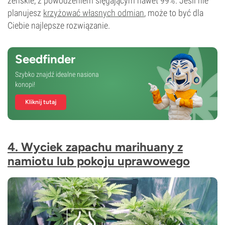
żeńskie, z powodzeniem sięgającym nawet 99%. Jeśli nie
planujesz
krzyżować własnych odmian
, może to być dla
Ciebie najlepsze rozwiązanie.
Seedfinder
Szybko znajdź idealne nasiona
konopi!
Kliknij tutaj
4. Wyciek zapachu marihuany z
namiotu lub pokoju uprawowego