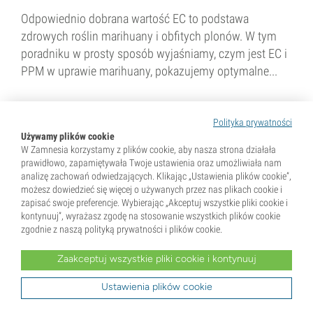
Odpowiednio dobrana wartość EC to podstawa
zdrowych roślin marihuany i obfitych plonów. W tym
poradniku w prosty sposób wyjaśniamy, czym jest EC i
PPM w uprawie marihuany, pokazujemy optymalne...
3 min
Polityka prywatności
Używamy plików cookie
W Zamnesia korzystamy z plików cookie, aby nasza strona działała
prawidłowo, zapamiętywała Twoje ustawienia oraz umożliwiała nam
analizę zachowań odwiedzających. Klikając „Ustawienia plików cookie”,
możesz dowiedzieć się więcej o używanych przez nas plikach cookie i
zapisać swoje preferencje. Wybierając „Akceptuj wszystkie pliki cookie i
kontynuuj”, wyrażasz zgodę na stosowanie wszystkich plików cookie
24 Czerwiec 2024
zgodnie z naszą polityką prywatności i plików cookie.
Jak stosować filtry węglowe,
Zaakceptuj wszystkie pliki cookie i kontynuuj
aby ograniczyć zapach konopi
Ustawienia plików cookie
Filtr węglowy na pierwszy rzut oka może wydawać się