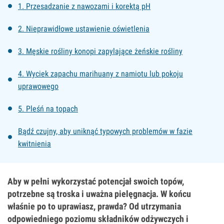
1. Przesadzanie z nawozami i korektą pH
2. Nieprawidłowe ustawienie oświetlenia
3. Męskie rośliny konopi zapylające żeńskie rośliny
4. Wyciek zapachu marihuany z namiotu lub pokoju
uprawowego
5. Pleśń na topach
Bądź czujny, aby uniknąć typowych problemów w fazie
kwitnienia
Aby w pełni wykorzystać potencjał swoich topów,
potrzebne są troska i uważna pielęgnacja. W końcu
właśnie po to uprawiasz, prawda? Od utrzymania
odpowiedniego poziomu składników odżywczych i