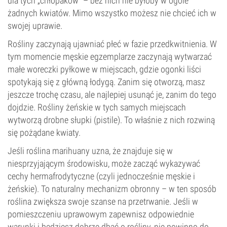
dla tych „chłopaków” – bez nich nie byłoby w ogóle
żadnych kwiatów. Mimo wszystko możesz nie chcieć ich w
swojej uprawie.
Rośliny zaczynają ujawniać płeć w fazie przedkwitnienia. W
tym momencie męskie egzemplarze zaczynają wytwarzać
małe woreczki pyłkowe w miejscach, gdzie ogonki liści
spotykają się z główną łodygą. Zanim się otworzą, masz
jeszcze trochę czasu, ale najlepiej usunąć je, zanim do tego
dojdzie. Rośliny żeńskie w tych samych miejscach
wytworzą drobne słupki (pistile). To właśnie z nich rozwiną
się pożądane kwiaty.
Jeśli roślina marihuany uzna, że znajduje się w
niesprzyjającym środowisku, może zacząć wykazywać
cechy hermafrodytyczne (czyli jednocześnie męskie i
żeńskie). To naturalny mechanizm obronny – w ten sposób
roślina zwiększa swoje szanse na przetrwanie. Jeśli w
pomieszczeniu uprawowym zapewnisz odpowiednie
warunki i będziesz dobrze dbać o rośliny, nie powinno do