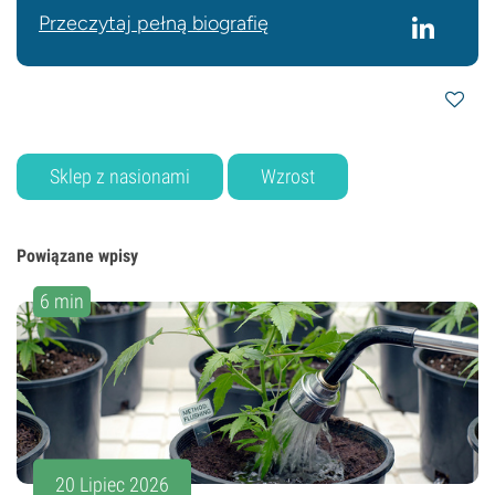
Przeczytaj pełną biografię
Sklep z nasionami
Wzrost
Powiązane wpisy
6 min
20 Lipiec 2026