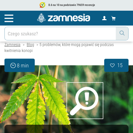
8.6 na 10 na podstawie 79659 recenzje
Zamnesia
Blog
5 problemów, które mogą pojawić się podczas
>
>
kwitnienia konopi
15
8 min