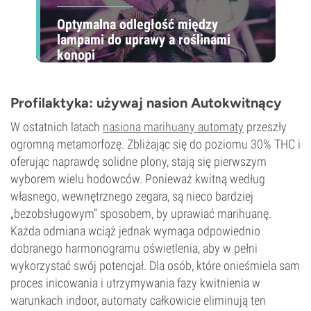
Optymalna odległość między
lampami do uprawy a roślinami
konopi
Profilaktyka: używaj nasion Autokwitnący
W ostatnich latach
nasiona marihuany automaty
przeszły
ogromną metamorfozę. Zbliżając się do poziomu 30% THC i
oferując naprawdę solidne plony, stają się pierwszym
wyborem wielu hodowców. Ponieważ kwitną według
własnego, wewnętrznego zegara, są nieco bardziej
„bezobsługowym” sposobem, by uprawiać marihuanę.
Każda odmiana wciąż jednak wymaga odpowiednio
dobranego harmonogramu oświetlenia, aby w pełni
wykorzystać swój potencjał. Dla osób, które onieśmiela sam
proces inicowania i utrzymywania fazy kwitnienia w
warunkach indoor, automaty całkowicie eliminują ten