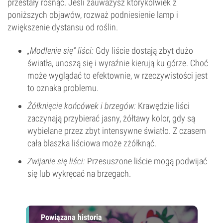
przestały rosnąć. Jeśli zauważysz którykolwiek z
poniższych objawów, rozważ podniesienie lamp i
zwiększenie dystansu od roślin.
„Modlenie się” liści:
Gdy liście dostają zbyt dużo
światła, unoszą się i wyraźnie kierują ku górze. Choć
może wyglądać to efektownie, w rzeczywistości jest
to oznaka problemu.
Żółknięcie końcówek i brzegów:
Krawędzie liści
zaczynają przybierać jasny, żółtawy kolor, gdy są
wybielane przez zbyt intensywne światło. Z czasem
cała blaszka liściowa może zżółknąć.
Zwĳanie się liści:
Przesuszone liście mogą podwĳać
się lub wykręcać na brzegach.
Powiązana historia