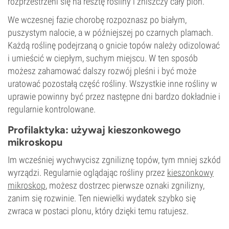
rozprzestrzeni się na resztę rośliny i zniszczy cały plon.
We wczesnej fazie chorobę rozpoznasz po białym,
puszystym nalocie, a w późniejszej po czarnych plamach.
Każdą roślinę podejrzaną o gnicie topów należy odizolować
i umieścić w ciepłym, suchym miejscu. W ten sposób
możesz zahamować dalszy rozwój pleśni i być może
uratować pozostałą część rośliny. Wszystkie inne rośliny w
uprawie powinny być przez następne dni bardzo dokładnie i
regularnie kontrolowane.
Profilaktyka: używaj kieszonkowego
mikroskopu
Im wcześniej wychwycisz zgniliznę topów, tym mniej szkód
wyrządzi. Regularnie oglądając rośliny przez
kieszonkowy
mikroskop
, możesz dostrzec pierwsze oznaki zgnilizny,
zanim się rozwinie. Ten niewielki wydatek szybko się
zwraca w postaci plonu, który dzięki temu ratujesz.