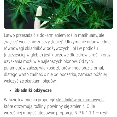
Łatwo przesadzić z dokarmianiem roślin marihuany, ale
„więcej” wcale nie znaczy „lepiej”. Utrzymanie odpowiedniej
równowagi składników odżywczych i pH w podłożu
(najczęściej w glebie) jest kluczowe dla zdrowia roślin oraz
uzyskania możliwie najlepszych plonów. Od tych
parametrów zależą wielkość zbiorów, moc oraz aromat,
dlatego warto zadbać o nie od początku, zamiast później
walczyć ze skutkami błędów.
Składniki odżywcze
W fazie kwitnienia proporcje
składników pokarmowych
,
które otrzymują rośliny, powinny się zmienić. O ile
wcześniej mogłeś stosować proporcje N:P:K 1:1:1 — czyli