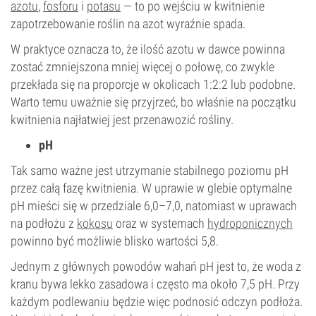
azotu
,
fosforu
i
potasu
— to po wejściu w kwitnienie
zapotrzebowanie roślin na azot wyraźnie spada.
W praktyce oznacza to, że ilość azotu w dawce powinna
zostać zmniejszona mniej więcej o połowę, co zwykle
przekłada się na proporcje w okolicach 1:2:2 lub podobne.
Warto temu uważnie się przyjrzeć, bo właśnie na początku
kwitnienia najłatwiej jest przenawozić rośliny.
pH
Tak samo ważne jest utrzymanie stabilnego poziomu pH
przez całą fazę kwitnienia. W uprawie w glebie optymalne
pH mieści się w przedziale 6,0–7,0, natomiast w uprawach
na podłożu z
kokosu
oraz w systemach
hydroponicznych
powinno być możliwie blisko wartości 5,8.
Jednym z głównych powodów wahań pH jest to, że woda z
kranu bywa lekko zasadowa i często ma około 7,5 pH. Przy
każdym podlewaniu będzie więc podnosić odczyn podłoża.