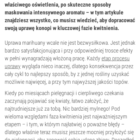
właściwego oświetlenia, po skuteczne sposoby
maskowania intensywnego aromatu – w tym artykule
znajdziesz wszystko, co musisz wiedzieć, aby dopracować
swoją uprawę konopi w kluczowej fazie kwitnienia.
Uprawa marihuany wcale nie jest bezwysiłkowa. Jest jednak
bardzo satysfakcjonująca i przy odpowiedniej trosce efekty
w pełni wynagradzają włożoną pracę. Każdy
etap procesu
uprawy
wygląda nieco inaczej, dlatego konsekwencja przez
cały cykl to najlepszy sposób, by z jednej rośliny uzyskać
możliwie najwięcej, a przy tym najwyższej jakości topów.
Kiedy po miesiącach pielęgnacji i cierpliwego czekania
zaczynają pojawiać się kwiaty, łatwo założyć, że
najtrudniejsze już za tobą. Nic bardziej mylnego! Pod
wieloma względami faza kwitnienia jest najważniejszym
etapem – i tym, w którym najłatwiej o poważne błędy –
dlatego właśnie teraz musisz jeszcze mocniej przyłożyć się
do pielęgnacji, aby zapewnić sobie udane zbiory. Doszedłeś