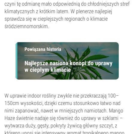
czyni tę odmianę mało odpowiednią do chłodniejszych stref
klimatycznych z krótkim latem. W plenerze najlepiej
sprawdza się w cieplejszych regionach o klimacie
śródziemnomorskim.
Powiązana historia
Najlepsze nasiona konopi do uprawy
w ciepłym klimacie
W uprawie indoor rośliny zwykle nie przekraczają 100–
150cm wysokości, dzięki czemu stosunkowo łatwo nad
nimi zapanować, nawet w mniejszych namiotach. Mango
Haze świetnie nadaje się również do uprawy w szklarni –
wytwarza duży, gęsty, pokryty żywicą główny szczyt, z
którego unosi się intensywny aromat tropikalnego mango.