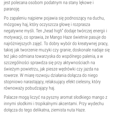
jest polecana osobom podatnym na stany lękowe i
paranoję.
Po zapaleniu najpierw pojawia się podnoszący na duchu,
mózgowy haj, który oczyszcza głowę i rozprasza
negatywne myśli. Ten „head high” dodaje twórczej energii i
motywacji, co sprawia, że Mango Haze świetnie pasuje do
najróżniejszych zajęć. To dobry wybór do kreatywnej pracy,
takiej jak tworzenie muzyki czy granie, doskonale nadaje się
też jako odmiana towarzyska do wspólnego palenia, a w
szczególności sprawdza się przy aktywnościach na
świeżym powietrzu, jak piesze wędrówki czy jazda na
rowerze. W miarę rozwoju działania dołącza do niego
stopniowo narastający, relaksujący efekt cielesny, który
równoważy pobudzający haj.
Palacze mogą liczyć na pyszny aromat słodkiego mango z
innymi słodkimi i tropikalnymi akcentami. Przy wydechu
dołącza do tego delikatna, ziemista nuta Haze.