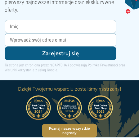
pierwszy najnowsze informacje oraz ekskluzywne
oferty.
Zarejestruj się
Ta strona jest chroniona przez reCAPTCHA i obowiązują
Polityka Prywatności
oraz
Warunki korzystania z usług
Google.
Dzięki Twojemu wsparciu zostaliśmy mistrzami!
Poznaj nasze wszystkie
nagrody