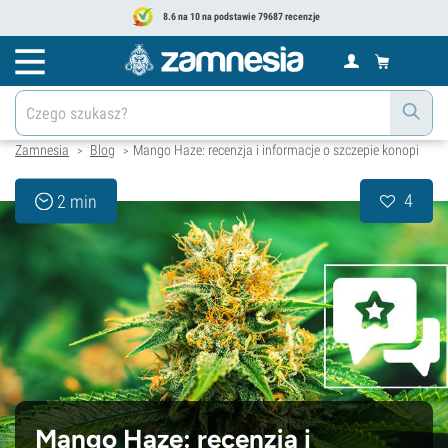
8.6 na 10 na podstawie 79687 recenzje
Zamnesia
Blog
Mango Haze: recenzja i informacje o szczepie konopi
>
>
4
2 min
Mango Haze: recenzja i