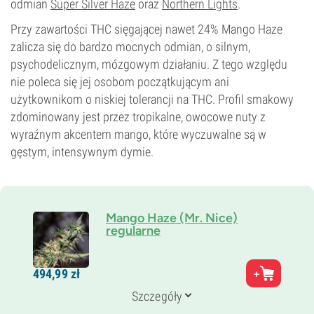
odmian
Super Silver Haze
oraz
Northern Lights
.
Przy zawartości THC sięgającej nawet 24% Mango Haze
zalicza się do bardzo mocnych odmian, o silnym,
psychodelicznym, mózgowym działaniu. Z tego względu
nie poleca się jej osobom początkującym ani
użytkownikom o niskiej tolerancji na THC. Profil smakowy
zdominowany jest przez tropikalne, owocowe nuty z
wyraźnym akcentem mango, które wyczuwalne są w
gęstym, intensywnym dymie.
Mango Haze (Mr. Nice)
regularne
Rodzice
494,
99
zł
Super Silver Haze x Skunk x Northern Lights nr 5
Genetyka
Szczegóły
50% indica /
50% sativa