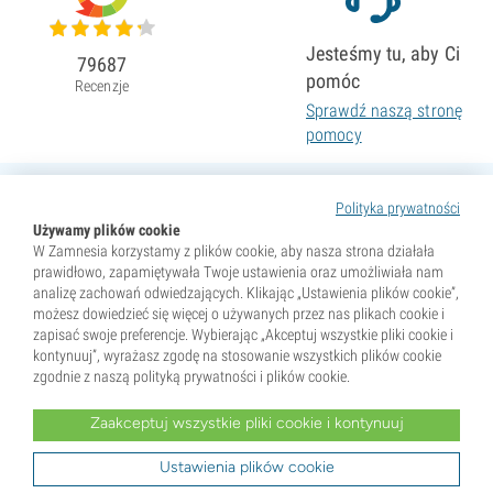
Jesteśmy tu, aby Ci
79687
pomóc
Recenzje
Sprawdź naszą stronę
pomocy
Polityka prywatności
Używamy plików cookie
W Zamnesia korzystamy z plików cookie, aby nasza strona działała
prawidłowo, zapamiętywała Twoje ustawienia oraz umożliwiała nam
analizę zachowań odwiedzających. Klikając „Ustawienia plików cookie”,
możesz dowiedzieć się więcej o używanych przez nas plikach cookie i
zapisać swoje preferencje. Wybierając „Akceptuj wszystkie pliki cookie i
kontynuuj”, wyrażasz zgodę na stosowanie wszystkich plików cookie
zgodnie z naszą polityką prywatności i plików cookie.
Zaakceptuj wszystkie pliki cookie i kontynuuj
* Nasiona są sprzedawane wyłącznie jako pamiątki. Kiełkowanie nasion jest nielegalne w wielu krajach.
Przed zakupem zapoznaj się z lokalnym prawem. Kupując, potwierdzasz, że jesteś pełnoletni w miejscu
zamieszkania oraz znasz obowiązujące przepisy. Zamnesia nie ponosi odpowiedzialności za działania
Ustawienia plików cookie
niezgodne z prawem.