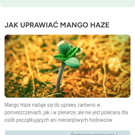
Czas kwitnienia
10–11 tygodni
THC
Nieznany
JAK UPRAWIAĆ MANGO HAZE
CBD
Nieznany
Typ kwitnienia
Fotoperiod
Mango Haze nadaje się do uprawy zarówno w
pomieszczeniach, jak i w plenerze, ale nie jest polecana dla
osób początkujących ani niecierpliwych hodowców.