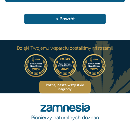
< Powrót
Dzięki Twojemu wsparciu zostaliśmy mistrzami!
Poznaj nasze wszystkie
nagrody
Pionierzy naturalnych doznań