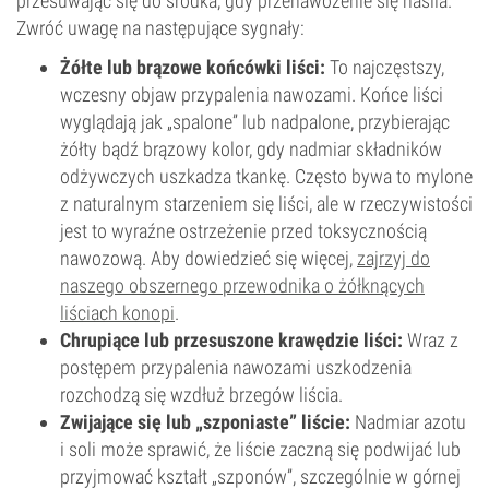
przesuwając się do środka, gdy przenawożenie się nasila.
Zwróć uwagę na następujące sygnały:
Żółte lub brązowe końcówki liści:
To najczęstszy,
wczesny objaw przypalenia nawozami. Końce liści
wyglądają jak „spalone” lub nadpalone, przybierając
żółty bądź brązowy kolor, gdy nadmiar składników
odżywczych uszkadza tkankę. Często bywa to mylone
z naturalnym starzeniem się liści, ale w rzeczywistości
jest to wyraźne ostrzeżenie przed toksycznością
nawozową. Aby dowiedzieć się więcej,
zajrzyj do
naszego obszernego przewodnika o żółknących
liściach konopi
.
Chrupiące lub przesuszone krawędzie liści:
Wraz z
postępem przypalenia nawozami uszkodzenia
rozchodzą się wzdłuż brzegów liścia.
Zwijające się lub „szponiaste” liście:
Nadmiar azotu
i soli może sprawić, że liście zaczną się podwijać lub
przyjmować kształt „szponów”, szczególnie w górnej