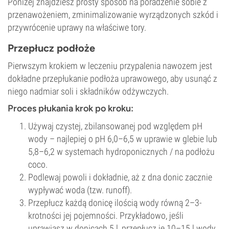
Poniżej znajdziesz prosty sposób na poradzenie sobie z
przenawożeniem, zminimalizowanie wyrządzonych szkód i
przywrócenie uprawy na właściwe tory.
Przepłucz podłoże
Pierwszym krokiem w leczeniu przypalenia nawozem jest
dokładne przepłukanie podłoża uprawowego, aby usunąć z
niego nadmiar soli i składników odżywczych.
Proces płukania krok po kroku:
Używaj czystej, zbilansowanej pod względem pH
wody – najlepiej o pH 6,0–6,5 w uprawie w glebie lub
5,8–6,2 w systemach hydroponicznych / na podłożu
coco.
Podlewaj powoli i dokładnie, aż z dna donic zacznie
wypływać woda (tzw. runoff).
Przepłucz każdą donicę ilością wody równą 2–3-
krotności jej pojemności. Przykładowo, jeśli
uprawiasz w donicach 5 l, przepłucz je 10–15 l wody.