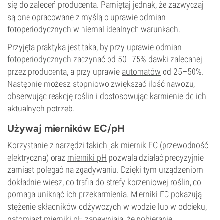
się do zaleceń producenta. Pamiętaj jednak, że zazwyczaj
są one opracowane z myślą o uprawie odmian
fotoperiodycznych w niemal idealnych warunkach.
Przyjęta praktyka jest taka, by przy uprawie
odmian
fotoperiodycznych
zaczynać od 50–75% dawki zalecanej
przez producenta, a przy uprawie
automatów
od 25–50%.
Następnie możesz stopniowo zwiększać ilość nawozu,
obserwując reakcję roślin i dostosowując karmienie do ich
aktualnych potrzeb.
Używaj mierników EC/pH
Korzystanie z narzędzi takich jak miernik EC (przewodność
elektryczna) oraz
mierniki pH
pozwala działać precyzyjnie
zamiast polegać na zgadywaniu. Dzięki tym urządzeniom
dokładnie wiesz, co trafia do strefy korzeniowej roślin, co
pomaga uniknąć ich przekarmienia. Mierniki EC pokazują
stężenie składników odżywczych w wodzie lub w odcieku,
natomiast mierniki pH zapewniają, że pobieranie