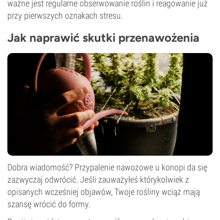
ważne jest regularne obserwowanie roślin i reagowanie już
przy pierwszych oznakach stresu.
Jak naprawić skutki przenawożenia
Dobra wiadomość? Przypalenie nawozowe u konopi da się
zazwyczaj odwrócić. Jeśli zauważyłeś którykolwiek z
opisanych wcześniej objawów, Twoje rośliny wciąż mają
szansę wrócić do formy.