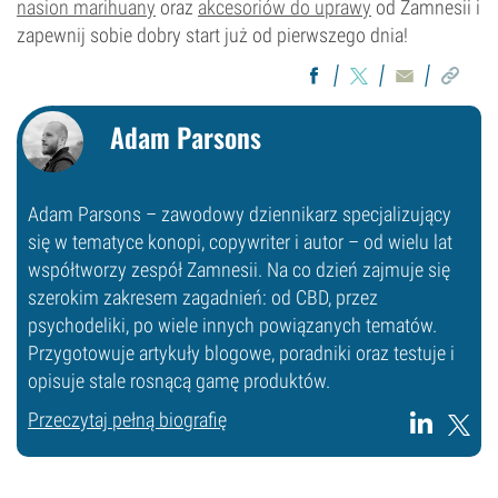
nasion marihuany
oraz
akcesoriów do uprawy
od Zamnesii i
zapewnij sobie dobry start już od pierwszego dnia!
Adam Parsons
Adam Parsons – zawodowy dziennikarz specjalizujący
się w tematyce konopi, copywriter i autor – od wielu lat
współtworzy zespół Zamnesii. Na co dzień zajmuje się
szerokim zakresem zagadnień: od CBD, przez
psychodeliki, po wiele innych powiązanych tematów.
Przygotowuje artykuły blogowe, poradniki oraz testuje i
opisuje stale rosnącą gamę produktów.
Przeczytaj pełną biografię