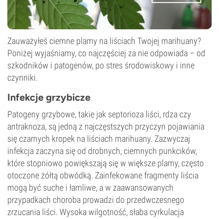
Zauważyłeś ciemne plamy na liściach Twojej marihuany?
Poniżej wyjaśniamy, co najczęściej za nie odpowiada – od
szkodników i patogenów, po stres środowiskowy i inne
czynniki.
Infekcje grzybicze
Patogeny grzybowe, takie jak septorioza liści, rdza czy
antraknoza, są jedną z najczęstszych przyczyn pojawiania
się czarnych kropek na liściach marihuany. Zazwyczaj
infekcja zaczyna się od drobnych, ciemnych punkcików,
które stopniowo powiększają się w większe plamy, często
otoczone żółtą obwódką. Zainfekowane fragmenty liścia
mogą być suche i łamliwe, a w zaawansowanych
przypadkach choroba prowadzi do przedwczesnego
zrzucania liści. Wysoka wilgotność, słaba cyrkulacja