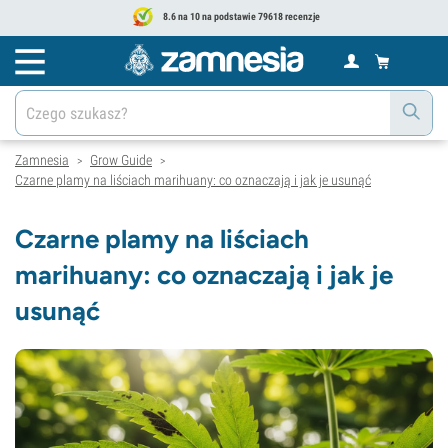
8.6 na 10 na podstawie 79618 recenzje
Zamnesia
Grow Guide
>
>
Czarne plamy na liściach marihuany: co oznaczają i jak je usunąć
Czarne plamy na liściach
marihuany: co oznaczają i jak je
usunąć