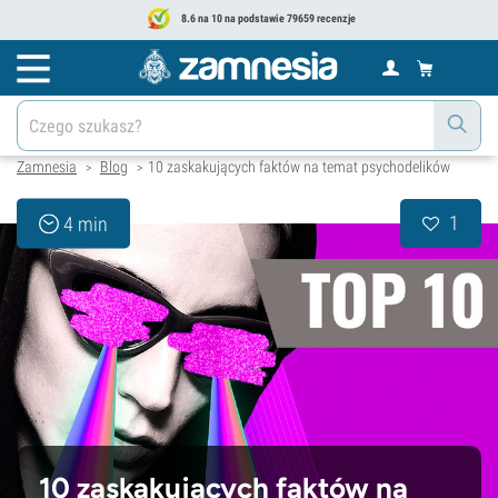
8.6 na 10 na podstawie 79659 recenzje
Zamnesia
Blog
10 zaskakujących faktów na temat psychodelików
>
>
1
4 min
10 zaskakujących faktów na