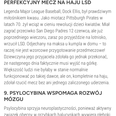
PERFEKCYJNY MECZ NA HAJU LSD
Legenda Major League Baseball, Dock Ellis, był prawdziwym
miłośnikiem kwasu. Jako miotacz Pittsburgh Pirates w
latach 70. żył wciąż w cieniu rewolucji dzieci kwiatów. Miał
zagrać przeciwko San Diego Padres 12 czerwca, ale już
poprzedniego wieczoru, zaraz po przyjeździe na lotnisko,
wrzucił LSD. Odjechany na maksa u kumpla w domu – to
raczej nie jest wzorcowe przygotowanie przedmeczowe!
Dziewczyna jego przyjaciela zdołała go jednak przekonać,
że następnego dnia faktycznie musi wyjść na górkę.
Większość ludzi nie byłaby w stanie normalnie
funkcjonować po takiej dawce, ale on, kompletnie na haju,
zdołał rzucić mecz bez ani jednego zaliczonego uderzenia.
9. PSYLOCYBINA WSPOMAGA ROZWÓJ
MÓZGU
Psylocybina sprzyja neuroplastyczności, ponieważ aktywny
związek obecny w grzybkach halucynkach wywiera głęboki