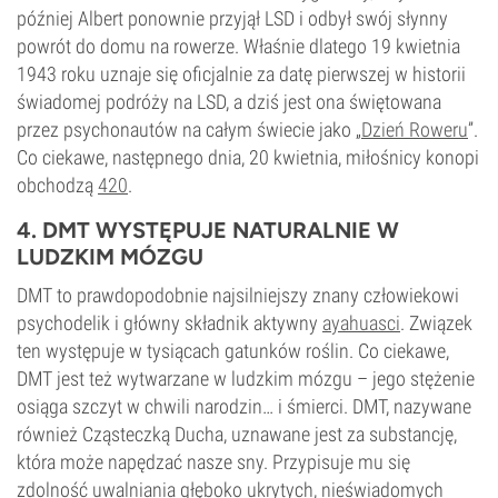
później Albert ponownie przyjął LSD i odbył swój słynny
powrót do domu na rowerze. Właśnie dlatego 19 kwietnia
1943 roku uznaje się oficjalnie za datę pierwszej w historii
świadomej podróży na LSD, a dziś jest ona świętowana
przez psychonautów na całym świecie jako „
Dzień Roweru
”.
Co ciekawe, następnego dnia, 20 kwietnia, miłośnicy konopi
obchodzą
420
.
4. DMT WYSTĘPUJE NATURALNIE W
LUDZKIM MÓZGU
DMT to prawdopodobnie najsilniejszy znany człowiekowi
psychodelik i główny składnik aktywny
ayahuasci
. Związek
ten występuje w tysiącach gatunków roślin. Co ciekawe,
DMT jest też wytwarzane w ludzkim mózgu – jego stężenie
osiąga szczyt w chwili narodzin… i śmierci. DMT, nazywane
również Cząsteczką Ducha, uznawane jest za substancję,
która może napędzać nasze sny. Przypisuje mu się
zdolność uwalniania głęboko ukrytych, nieświadomych