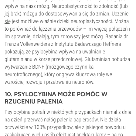
wpływ na nasz mózg. Neuroplastyczność to zdolność (lub
jej brak) mózgu do dostosowywania się do zmian.
Uczenie
się
jest możliwe właśnie dzięki neuroplastyczności. Można
to porównać do łączenia przewodów – im więcej połączeń i
im sprawniej działają, tym zdrowszy jest mózg. Badania dr.
Franza Vollenweidera z Instytutu Badawczego Heffnera
pokazują, że psylocybina wpływa na uwalnianie
glutaminianu w korze przedczołowej. Glutaminian pobudza
wytwarzanie BDNF (mózgowego czynnika
neurotroficznego), który odgrywa kluczową rolę we
wzroście, rozwoju i przetrwaniu neuronów.
10. PSYLOCYBINA MOŻE POMÓC W
RZUCENIU PALENIA
Psylocybina potrafi w niektórych przypadkach niemal z dnia
na dzień
przerwać nałóg palenia papierosów
. Nie działa
oczywiście w 100% przypadków, ale z jakiegoś powodu u
zaskakująco wielu osób efekt jest spektakularny – na co