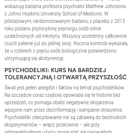
wskazują badania profesora psychiatrii Matthew Johnsona
z Johns Hopkins University School of Medicine. W
pilotażowym, randomizowanym badaniu z placebo z 2013
roku podano psylocybinę pięciorgu osób silnie
uzależnionych od nikotyny. Wszyscy uczestnicy całkowicie
rzucili palenie już po jednej sesji. Roczna kontrola wykazała,
że u czterech z pięciu osób biologicznie potwierdzono
utrzymującą się abstynencję.
PSYCHODELIKI: KURS NA BARDZIEJ
TOLERANCYJNĄ I OTWARTĄ PRZYSZŁOŚĆ
Świat jest pełen anegdot i faktów na temat psychodelików.
Na szczęście coraz częściej opowiada się te historie bez
uprzedzeń, co pomaga obalić negatywne skojarzenia
wpojone nam przez dezinformację i kampanie straszenia.
Psychodeliki zdecydowanie nie są zabawką do beztroskich
eksperymentów – wręcz przeciwnie – ale przy
odpowiedzialnym użyciu mogą stać się niezwykłym