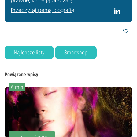
prawne, które ją otaczają.
Przeczytaj pełną biografię
Najlepsze listy
Smartshop
Powiązane wpisy
6 min