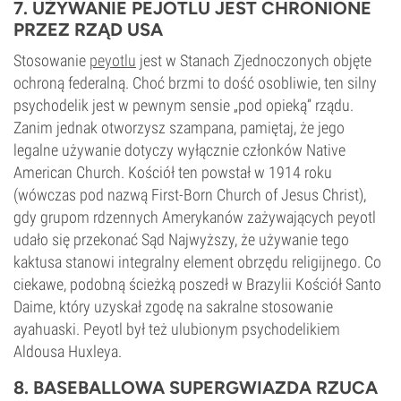
7. UŻYWANIE PEJOTLU JEST CHRONIONE
PRZEZ RZĄD USA
Stosowanie
peyotlu
jest w Stanach Zjednoczonych objęte
ochroną federalną. Choć brzmi to dość osobliwie, ten silny
psychodelik jest w pewnym sensie „pod opieką” rządu.
Zanim jednak otworzysz szampana, pamiętaj, że jego
legalne używanie dotyczy wyłącznie członków Native
American Church. Kościół ten powstał w 1914 roku
(wówczas pod nazwą First-Born Church of Jesus Christ),
gdy grupom rdzennych Amerykanów zażywających peyotl
udało się przekonać Sąd Najwyższy, że używanie tego
kaktusa stanowi integralny element obrzędu religijnego. Co
ciekawe, podobną ścieżką poszedł w Brazylii Kościół Santo
Daime, który uzyskał zgodę na sakralne stosowanie
ayahuaski. Peyotl był też ulubionym psychodelikiem
Aldousa Huxleya.
8. BASEBALLOWA SUPERGWIAZDA RZUCA