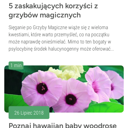
5 zaskakujących korzyści z
grzybów magicznych
Sięganie po Grzyby Magiczne wiąże się z wieloma
kwestiami, które warto przemyśleć, co na początku
może naprawdę onieśmielać. Mimo to ten bogaty w
psylocybinę środek halucynogenny może oferować...
1 min
26 Lipiec 2018
Poznaj hawaiian baby woodrose