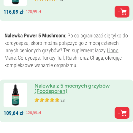
116,
09
zł
128,
99
zł
Nalewka Power 5 Mushroom
: Po co ograniczać się tylko do
kordycepsu, skoro można połączyć go z mocą czterech
innych cenionych grzybów? Ten suplement łączy
Lion's
Mane
, Cordyceps, Turkey Tail,
Reishi
oraz
Chaga
, oferując
kompleksowe wsparcie organizmu.
Nalewka z 5 mocnych grzybów
(Foodsporen)
23
109,
64
zł
128,
99
zł