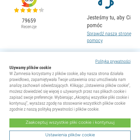
Jesteśmy tu, aby Ci
79659
pomóc
Recenzje
Sprawdź naszą stronę
pomocy
Polityka prywatności
Używamy plików cookie
W Zamnesia korzystamy z plików cookie, aby nasza strona działała
prawidłowo, zapamiętywała Twoje ustawienia oraz umożliwiała nam
analizę zachowań odwiedzających. Klikając „Ustawienia plików cookie”,
możesz dowiedzieć się więcej o używanych przez nas plikach cookie i
zapisać swoje preferencje. Wybierając „Akceptuj wszystkie pliki cookie i
kontynuuj”, wyrażasz zgodę na stosowanie wszystkich plików cookie
zgodnie z naszą polityką prywatności i plików cookie.
Zaakceptuj wszystkie pliki cookie i kontynuuj
* Nasiona są sprzedawane wyłącznie jako pamiątki. Kiełkowanie nasion jest nielegalne w wielu krajach.
Przed zakupem zapoznaj się z lokalnym prawem. Kupując, potwierdzasz, że jesteś pełnoletni w miejscu
zamieszkania oraz znasz obowiązujące przepisy. Zamnesia nie ponosi odpowiedzialności za działania
Ustawienia plików cookie
niezgodne z prawem.