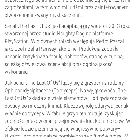
zagrożeniami, w tym wrogimi ludźmi oraz zainfekowanymi
stworzeniami zwanymi „klikaczami”.
Serial „The Last Of Us” jest adaptacją gry wideo z 2013 roku,
stworzonej przez studio Naughty Dog na platformę
PlayStation. W głównych rolach występują Pedro Pascal
jako Joel i Bella Ramsey jako Ellie. Produkcja zdobyła
uznanie krytyków za fabułę, bohaterów, stronę wizualną,
ścieżkę dźwiękową, sceny akcji oraz ogólną jakość
wykonania.
Jak serial „The Last Of Us” łączy się z grzybem z rodziny
Ophiocordycipitaceae (Cordyceps): Na wyjątkowość „The
Last Of Us” składa się wiele elementów – od gwiazdorskiej
obsady po mroczny klimat. Kluczową rolę odgrywa jednak
właśnie cordyceps. W fabule grzyb ten mutuje, zyskując
zdolność infekowania i przejmowania ludzkich mózgów. W
efekcie ludzie przemieniają się w agresywne potwory–
klikaczy, przypominające zombie znane z filmów grozy. W