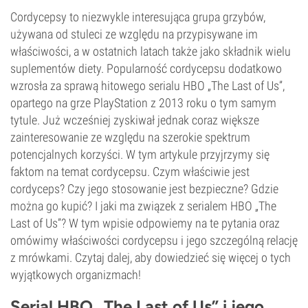
Cordycepsy to niezwykle interesująca grupa grzybów,
używana od stuleci ze względu na przypisywane im
właściwości, a w ostatnich latach także jako składnik wielu
suplementów diety. Popularność cordycepsu dodatkowo
wzrosła za sprawą hitowego serialu HBO „The Last of Us”,
opartego na grze PlayStation z 2013 roku o tym samym
tytule. Już wcześniej zyskiwał jednak coraz większe
zainteresowanie ze względu na szerokie spektrum
potencjalnych korzyści. W tym artykule przyjrzymy się
faktom na temat cordycepsu. Czym właściwie jest
cordyceps? Czy jego stosowanie jest bezpieczne? Gdzie
można go kupić? I jaki ma związek z serialem HBO „The
Last of Us”? W tym wpisie odpowiemy na te pytania oraz
omówimy właściwości cordycepsu i jego szczególną relację
z mrówkami. Czytaj dalej, aby dowiedzieć się więcej o tych
wyjątkowych organizmach!
Serial HBO „The Last of Us” i jego