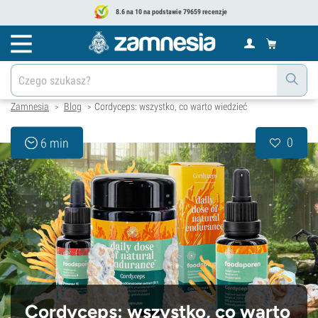
8.6 na 10 na podstawie 79659 recenzje
Zamnesia
Blog
Cordyceps: wszystko, co warto wiedzieć
>
>
0
6 min
Cordyceps: wszystko, co warto