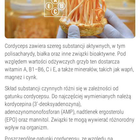
Cordyceps zawiera szereg substancji aktywnych, w tym
polisacharydy, białka oraz inne związki bioaktywne. Pod
względem wartości odżywczych grzyb ten dostarcza
witamin A, B1–B6, C i E, a także minerałów, takich jak wapń,
magnez i cynk.
Skład substancji czynnych różni się w zależności od
gatunku cordycepsu. Do najczęściej wymienianych należą
kordycepina (3’-deoksyadenozyna),
adenozynomonofosforan (AMP), nadtlenek ergosterolu
(EPO) oraz mannitol. Związki te mogą wywierać różnorodny
wpływ na organizm.
Poszczególne gatunki cordycepsu, ze względu na