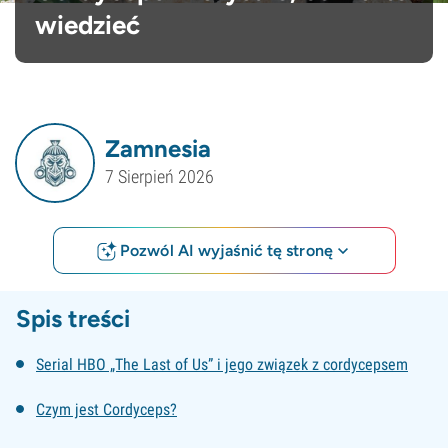
wiedzieć
Zamnesia
7 Sierpień 2026
Pozwól AI wyjaśnić tę stronę
Spis treści
Serial HBO „The Last of Us” i jego związek z cordycepsem
Czym jest Cordyceps?