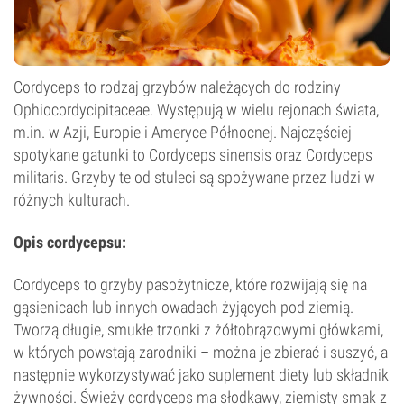
Cordyceps to rodzaj grzybów należących do rodziny
Ophiocordycipitaceae. Występują w wielu rejonach świata,
m.in. w Azji, Europie i Ameryce Północnej. Najczęściej
spotykane gatunki to Cordyceps sinensis oraz Cordyceps
militaris. Grzyby te od stuleci są spożywane przez ludzi w
różnych kulturach.
Opis cordycepsu:
Cordyceps to grzyby pasożytnicze, które rozwijają się na
gąsienicach lub innych owadach żyjących pod ziemią.
Tworzą długie, smukłe trzonki z żółtobrązowymi główkami,
w których powstają zarodniki – można je zbierać i suszyć, a
następnie wykorzystywać jako suplement diety lub składnik
żywności. Świeży cordyceps ma słodkawy, ziemisty smak z