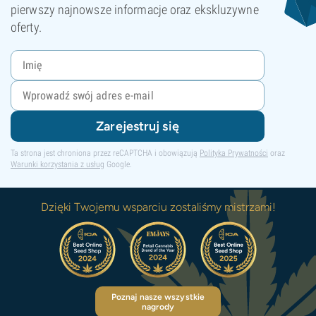
pierwszy najnowsze informacje oraz ekskluzywne
oferty.
Zarejestruj się
Ta strona jest chroniona przez reCAPTCHA i obowiązują
Polityka Prywatności
oraz
Warunki korzystania z usług
Google.
Dzięki Twojemu wsparciu zostaliśmy mistrzami!
Poznaj nasze wszystkie
nagrody