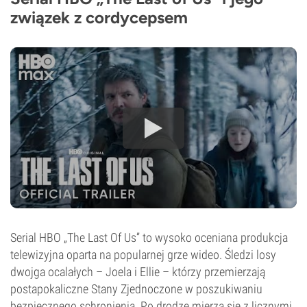
związek z cordycepsem
Serial HBO „The Last Of Us” to wysoko oceniana produkcja
telewizyjna oparta na popularnej grze wideo. Śledzi losy
dwojga ocalałych – Joela i Ellie – którzy przemierzają
postapokaliczne Stany Zjednoczone w poszukiwaniu
bezpiecznego schronienia. Po drodze mierzą się z licznymi